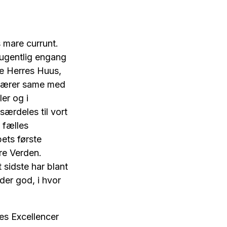
 mare currunt.
ugentlig engang
te Herres Huus,
beærer same med
er og i
ærdeles til vort
 fælles
bets første
re Verden.
sidste har blant
der god, i hvor
s Excellencer