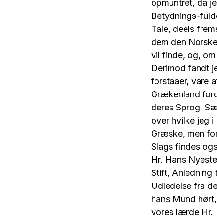
opmuntret, da je
Betydnings-fulde
Tale, deels frem
dem den Norske 
vil finde, og, o
Derimod fandt j
forstaaer, vare 
Grækenland ford
deres Sprog. Sæ
over hvilke jeg 
Græske, men for
Slags findes ogs
Hr. Hans Nyeste
Stift, Anledning
Udledelse fra d
hans Mund hørt, 
vores lærde Hr. 