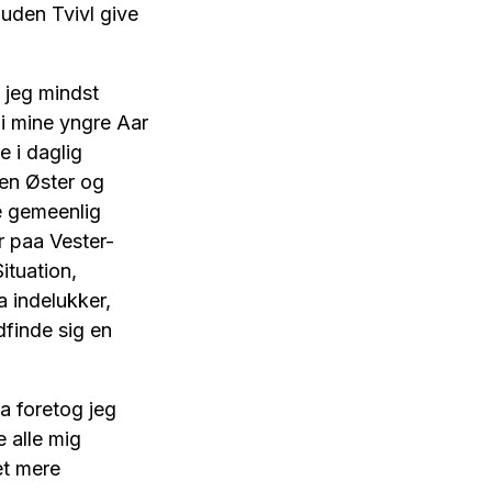
uden Tvivl give
jeg mindst
i mine yngre Aar
e i daglig
den Øster og
te gemeenlig
r paa Vester-
tuation,
 indelukker,
dfinde sig en
 foretog jeg
 alle mig
et mere