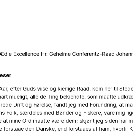
dle Excellence Hr. Geheime Conferentz-Raad Johann
æser
Aar, efter Guds viise og kierlige Raad, kom her til Sted
nart mueligt, alle de Ting bekiendte, som maatte udkræv
ede Drift og Førelse, fandt jeg med Forundring, at ma
s Folk, særdeles med Bønder og Fiskere, vare mig li
e at mine Ord maatte være dem; skjønt jeg siden har m
 forstaae den Danske, end forstaaes af ham, hvortil K