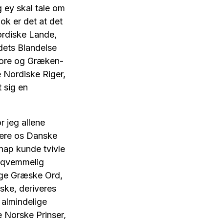
 ey skal tale om
nok er det at det
ordiske Lande,
dets Blandelse
inore og Græken-
 Nordiske Riger,
 sig en
jeg allene
 ere os Danske
nap kunde tvivle
beqvemmelig
lige Græske Ord,
ske, deriveres
 almindelige
 Norske Prinser,