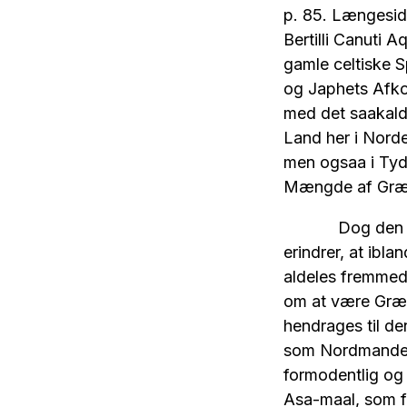
p. 85. Længeside
Bertilli Canuti A
gamle celtiske 
og Japhets Afko
med det saakaldt
Land her i Norde
men ogsaa i Tyds
Mængde af Græ
Dog den Sag at
erindrer, at ibl
aldeles fremmede
om at være Græs
hendrages til den
som Nordmanden i
formodentlig og e
Asa-maal, som fr