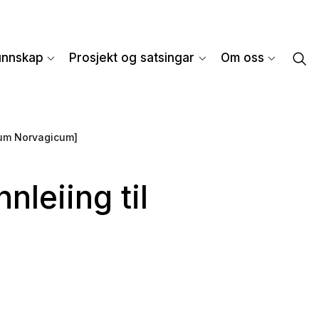
unnskap
Prosjekt og satsingar
Om oss
ium Norvagicum]
leiing til