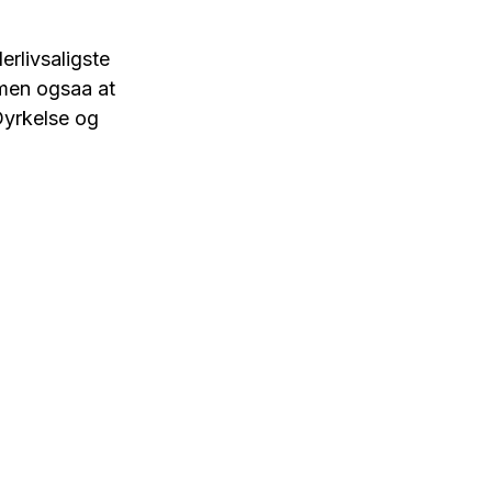
rlivsaligste
 men ogsaa at
Dyrkelse og
e