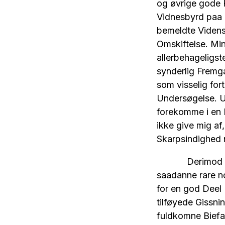
og øvrige gode H
Vidnesbyrd paa d
bemeldte Videns
Omskiftelse. Mi
allerbehageligste
synderlig Fremga
som visselig for
Undersøgelse. U
forekomme i en 
ikke give mig a
Skarpsindighed 
Derimod tilsen
saadanne rare n
for en god Deel
tilføyede Gissni
fuldkomne Biefal