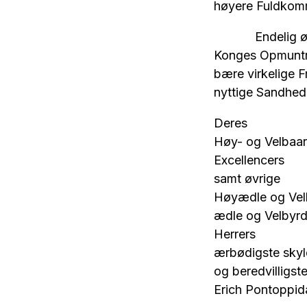
høyere Fuldkomm
Endelig ønsker 
Konges Opmuntri
bære virkelige F
nyttige Sandhed
Deres
Høy- og Velbaa
Excellencers
samt øvrige
Høyædle og Velb
ædle og Velbyrd
Herrers
ærbødigste skyl
og beredvilligst
Erich Pontoppi