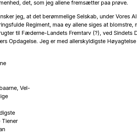
enhed, det, som jeg allene fremsætter paa prøve.
jeg, at det berømmelige Selskab, under Vores Alle
ngsfulde Regiment, maa ey allene siges at blomstre,
rugter til Fæderne-Landets Fremtarv (?), ved Sindets 
ers Opdagelse. Jeg er med allerskyldigste Høyagtels
rne
aarne, Vel-
ige
digste
e Tiener
dan