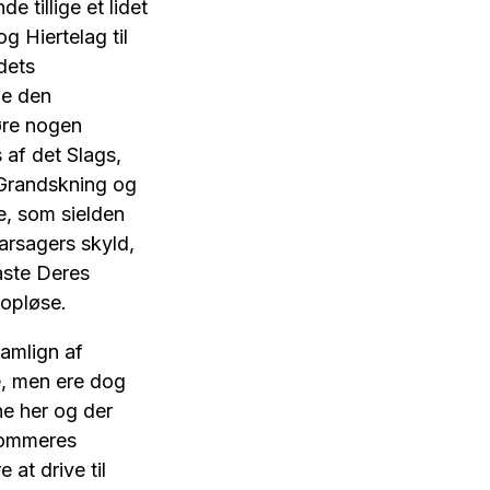
tillige et lidet
 Hiertelag til
dets
ne den
iøre nogen
 af det Slags,
e Grandskning og
e, som sielden
rsagers skyld,
aste Deres
 opløse.
amlign af
e, men ere dog
e her og der
 Dommeres
at drive til