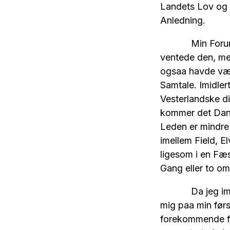
Landets Lov og 
Anledning.
Min Forundring
ventede den, men
ogsaa havde være
Samtale. Imidler
Vesterlandske di
kommer det Dans
Leden er mindre
imellem Field, E
ligesom i en Fæs
Gang eller to om
Da jeg imidlert
mig paa min førs
forekommende fr