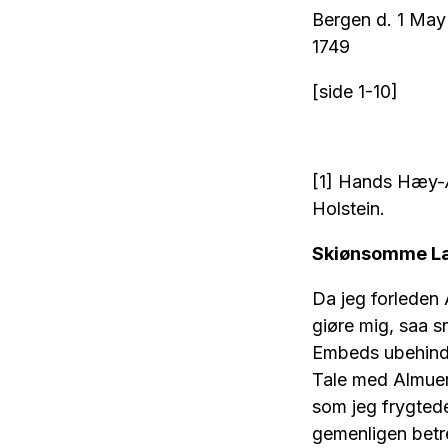
Bergen d. 1 May
1749
[side 1-10]
[1] Hands Hæy-Æ
Holstein.
Skiønsomme L
Da jeg forleden 
giøre mig, saa s
Embeds ubehindr
Tale med Almuen
som jeg frygted
gemenligen betre