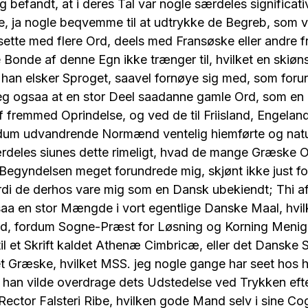
g befandt, at i deres Tal var nogle særdeles significat
, ja nogle beqvemme til at udtrykke de Begreb, som v
sette med flere Ord, deels med Fransøske eller andre
Bonde af denne Egn ikke trænger til, hvilket en skiø
m han elsker Sproget, saavel fornøye sig med, som forun
eg ogsaa at en stor Deel saadanne gamle Ord, som e
af fremmed Oprindelse, og ved de til Friisland, Engelan
um udvandrende Normænd ventelig hiemførte og natur
rdeles siunes dette rimeligt, hvad de mange Græske O
i Begyndelsen meget forundrede mig, skjønt ikke just fo
di de derhos vare mig som en Dansk ubekiendt; Thi a
aa en stor Mængde i vort egentlige Danske Maal, hvilk
d, fordum Sogne-Præst for Løsning og Korning Menig
 til et Skrift kaldet Athenæ Cimbricæ, eller det Danske
et Græske, hvilket MSS. jeg nogle gange har seet hos 
han vilde overdrage dets Udstedelse ved Trykken efte
Rector Falsteri Ribe, hvilken gode Mand selv i sine Cogi