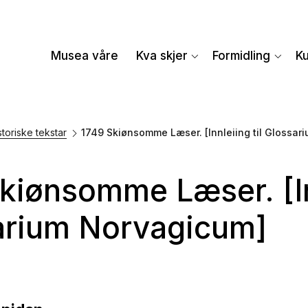
Musea våre
Kva skjer
Formidling
K
storiske tekstar
1749 Skiønsomme Læser. [Innleiing til Glossar
kiønsomme Læser. [Inn
arium Norvagicum]