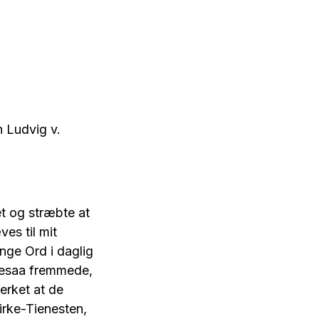
 Ludvig v.
et og stræbte at
es til mit
nge Ord i daglig
gesaa fremmede,
erket at de
irke-Tienesten,