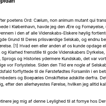
ppidan
fter poetens Ord: Cælum, non animum mutant qui trans
ede i Kiøbenhavn, havde jeg den Ære og Fornøyelse, 
nnem i den af alle Videnskabs-Elskere høylig fortien
gde Grund til Deres priisværdige Selskab, og endnu 
relse. [1] Hvad een eller anden af os kunde opdage ell
g Klarhed fremstille til gode Videnskabers Dyrkelse, s
Sprogs og Histories ydermere Kundskab, det var vort
ige vor Forlystelse. Siden den Tiid ere nogle af Selska
ald forflyttede til de Førstefødtes Forsamlin i en bet
mbeders og Boepæles Omskiftelse adskilte derfra. Det 
 efter den allerhøyestes Førelse, hvilken jeg alltid kal
 jeg mig af denne Leylighed til at fornye hos Dere