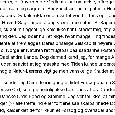
errer, et fraværende Medlems Ihukommelse, afleggende 
et, som jeg sagde af Begyndelsen, nemlig at min Hu og
kabers Dyrkelse ikke er omskiftet ved Luftens og Lan
n Hoved-Sag har det aldrig været, men blant Bi-Sager
, skiønt mit egentlige Kald ikke har tilstedet mig, at g
ng deri. Jeg boer nu i et Rige, hvor mange Ting findes
tiente at fremlegges Deres priselige Selskab til nøyer
di Norge er Naturen ret frugtbar paa saadanne Foster
Deel andre Lande. Dog dermed kand jeg, for mange Aa
f, uden saavidt at jeg maaske med Tiden kunde underk
nogle Natur-Lærens vigtige men vanskelige Knuder at
der jeg Dem denne gang et lidet Forsøg paa en S
orske Ord, som gemeenlig ikke forstaaes af os Dansk
 Danske Ords Roed og Stamme. Jeg venter ikke, at min
nger (?) alle treffe ind eller fortiene saa skarpsinnede
d; kalder det derfor ikkun et Forsøg og overlader andre 