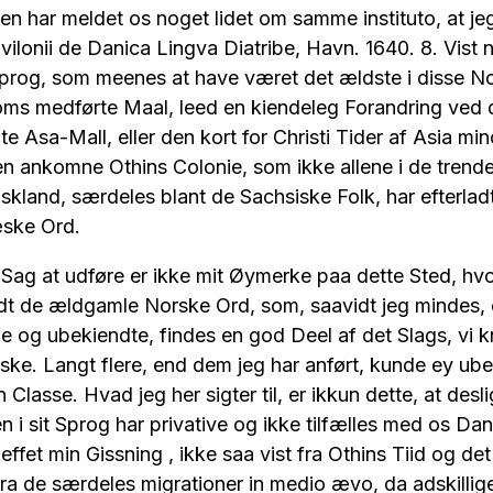
n har meldet os noget lidet om samme instituto, at jeg
qvilonii de Danica Lingva Diatribe, Havn. 1640. 8. Vist 
Sprog, som meenes at have været det ældste i disse N
ms medførte Maal, leed en kiendeleg Forandring ved 
e Asa-Mall, eller den kort for Christi Tider af Asia m
n ankomne Othins Colonie, som ikke allene i de trende
kland, særdeles blant de Sachsiske Folk, har efterladt
ske Ord.
 udføre er ikke mit Øymerke paa dette Sted, hvor 
andt de ældgamle Norske Ord, som, saavidt jeg mindes,
 og ubekiendte, findes en god Deel af det Slags, vi k
ke. Langt flere, end dem jeg har anført, kunde ey u
 Classe. Hvad jeg her sigter til, er ikkun dette, at des
 sit Sprog har privative og ikke tilfælles med os Dan
ffet min Gissning , ikke saa vist fra Othins Tiid og det
a de særdeles migrationer in medio ævo, da adskillige