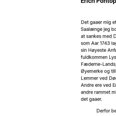
Erich Ponto
Det gaaer mig e
Saalænge jeg bo
at sankes med De
som Aar 1743 la
sin Høyeste Anfø
fuldkommen Lys o
Fæderne-Lands, 
Øyemerke og till
Lemmer ved Dødsf
Andre ere ved E
andre rammet mig,
det gaaer.
Derfor betinere