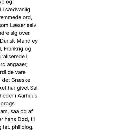
ive og
i i sædvanlig
 fremmede ord,
nsom Læser selv
dre sig over.
n Dansk Mand ey
d, Frankrig og
aliserede i
rd angaaer,
rdi de vare
f det Græske
et har givet Sal.
heder i Aarhuus
 Sprogs
ham, saa og af
r hans Død, til
tat. philiolog.