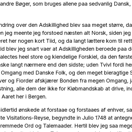
andre Bøger, som bruges allene paa sedvanlig Dansk, 
 over den Adskillighed blev saa meget større, da 
 jeg meente jeg forstoed næsten alt Norsk, siden jeg 
t her nogen kort Tiid, og da langt lættere kom til rett
tid blev jeg snart vaer at Adskilligheden beroede paa 
alectes heel store og kiendelige Forskiel, da den førs
ke langt nærmere end den sidste; uden Tvivl fordi he
 Omgang med Danske Folk, og den meget bieragtige Si
lver og Fiorder afskjærer Bonden fra megen Omgang, ja
tning, alle dem der ikke for Kiøbmandskab at drive, in
 Aaret her i Bergen.
id ønskede at forstaae og forstaaes af enhver, saa
te Visitations-Reyse, begyndte in Julio 1748 at antegne
emmede Ord og Talemaader. Hertil blev jeg saa meg