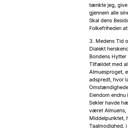
tænkte jeg, give
gjennem alle sin
Skal dens Besidd
Folkefriheden at
3. Medens Tid o
Dialekt hersken
Bondens Hytter i
Tilfældet med all
Almuesproget, er
adspredt, hvor l
Omstændigheder;
Eiendom endnu i
Sekler havde hæ
været Almuens, 
Middelpunktet, 
Taalmodighed, i 