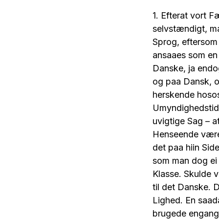
1. Efterat vort 
selvstændigt, m
Sprog, eftersom
ansaaes som en 
Danske, ja endo
og paa Dansk, og
herskende hosos,
Umyndighedstid e
uvigtige Sag – a
Henseende været
det paa hiin Sid
som man dog ei f
Klasse. Skulde vi
til det Danske.
Lighed. En saad
brugede engang 