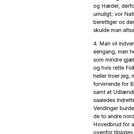
og Hæder, derfor
umuligt; vor Nat
berettiger os de
skulde man altsa
4. Man vil indve
eengang, men hen
som mindre gjæl
og hvis rette Fol
heller troer jeg
forvirrende for B
samt at Udlændin
saaledes indrette
Vendinger burde 
de to andre nord
Hovedbrud for a
ovenfor tilsigt