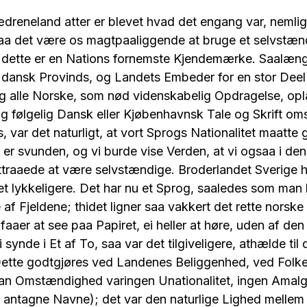
Fædreneland atter er blevet hvad det engang var, nemlig 
aa det være os magtpaaliggende at bruge et selvstænd
 dette er en Nations fornemste Kjendemærke. Saalæn
dansk Provinds, og Landets Embeder for en stor Deel
g alle Norske, som nød videnskabelig Opdragelse, op
 følgelig Dansk eller Kjøbenhavnsk Tale og Skrift oms
 var det naturligt, at vort Sprogs Nationalitet maatte 
r svunden, og vi burde vise Verden, at vi ogsaa i den
ttraaede at være selvstændige. Broderlandet Sverige h
 lykkeligere. Det har nu et Sprog, saaledes som man 
e af Fjeldene; thidet ligner saa vakkert det rette norsk
aaer at see paa Papiret, ei heller at høre, uden af de
 synde i Et af To, saa var det tilgiveligere, athælde ti
 Dette godtgjøres ved Landenes Beliggenhed, ved Fol
an Omstændighed varingen Unationalitet, ingen Amalg
antagne Navne); det var den naturlige Lighed mellem 