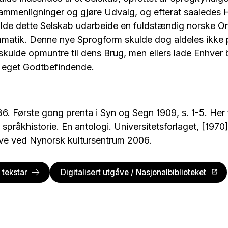
 Sammenligninger og gjøre Udvalg, og efterat saaledes
ulde dette Selskab udarbeide en fuldstændig norske 
mmatik. Denne nye Sprogform skulde dog aldeles ikke 
kulde opmuntre til dens Brug, men ellers lade Enhver
r eget Godtbefindende.
36. Første gong prenta i Syn og Segn 1909, s. 1-5. Her
språkhistorie. En antologi. Universitetsforlaget, [1970]
åve ved Nynorsk kultursentrum 2006.
e tekstar
Digitalisert utgåve / Nasjonalbiblioteket