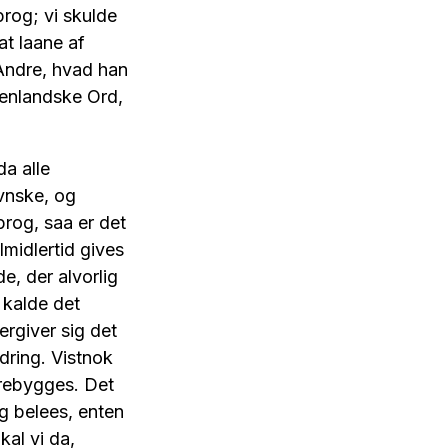
rog; vi skulde
at laane af
 Andre, hvad han
udenlandske Ord,
da alle
vnske, og
prog, saa er det
midlertid gives
e, der alvorlig
 kalde det
rgiver sig det
dring. Vistnok
orebygges. Det
og belees, enten
kal vi da,