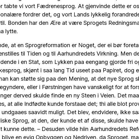
 tabte vi vort Fædrenesprog. At gjenvinde dette er o
ionalære fordrer det, og vort Lands lykkelig forandrede 
rtil. Bonden har den Ære at være Sprogets Redningsman
a lytte.
nde, at en Sprogreformation er Noget, der ei bør foret
stilles til Tiden og til Aarhundredets Virkning. Men de
dende i en Stat, som Lykken paa eengang gjorde fri o
kesprog, skjønt i saa lang Tid useet paa Papiret, dog en
, man kan støtte sig paa den Mening, at det nye Sprog s
egyndere, eller i Førstningen have vanskeligt for at for
ger derved skulde finde en ny Steen i Veien. Det maat
s, at alle Indfødte kunde forstaae det; thi alle blot pro
undgaaes saavidt muligt. Det blev, endvidere, ikke saa 
iske Sprog, at den, der kunde et af disse, skulde have 
t kunne dette. – Desuden vilde hiin Aarhundredets Re
es, blive en evig Opbyggen og Nedriven, da Sproget, m