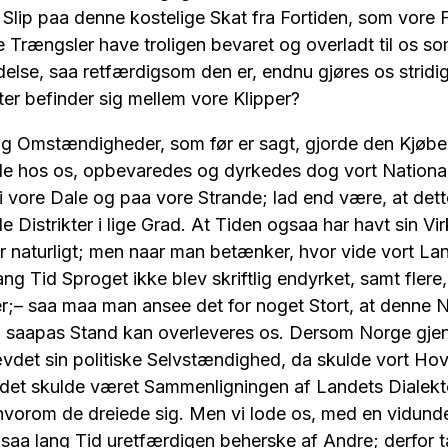
 Slip paa denne kostelige Skat fra Fortiden, som vore
e Trængsler have troligen bevaret og overladt til os so
else, saa retfærdigsom den er, endnu gjøres os stridig
ter befinder sig mellem vore Klipper?
g Omstændigheder, som før er sagt, gjorde den Kjøb
de hos os, opbevaredes og dyrkedes dog vort National
 vore Dale og paa vore Strande; lad end være, at dett
e Distrikter i lige Grad. At Tiden ogsaa har havt sin Vi
 naturligt; men naar man betænker, hvor vide vort La
ang Tid Sproget ikke blev skriftlig endyrket, samt flere
– saa maa man ansee det for noget Stort, at denne N
 saapas Stand kan overleveres os. Dersom Norge gje
vdet sin politiske Selvstændighed, da skulde vort H
det skulde været Sammenligningen af Landets Dialekt
hvorom de dreiede sig. Men vi lode os, med en vidunde
saa lang Tid uretfærdigen beherske af Andre; derfor t