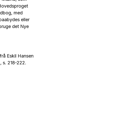
 Hovedsproget
Ordbog, med
paabydes eller
 bruge det Nye
 frå Eskil Hansen
, s. 218-222.