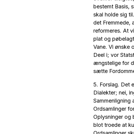
bestemt Basis, s
skal holde sig ti
det Fremmede, at
reformeres. At vi
plat og pøbelag
Vane. Vi ønske 
Deel i; vor Stat
ængstelige for d
sætte Fordommen
5. Forslag. Det
Dialekter; nei,
Sammenligning af
Ordsamlinger fo
Oplysninger og b
blot troede at 
Ordsamlinger sk