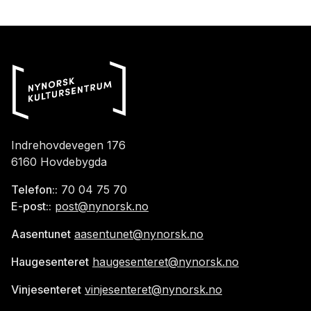
Indrehovdevegen 176
6160 Hovdebygda
Telefon::
70 04 75 70
E-post::
post@nynorsk.no
Aasentunet
aasentunet@nynorsk.no
Haugesenteret
haugesenteret@nynorsk.no
Vinjesenteret
vinjesenteret@nynorsk.no