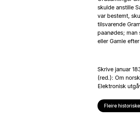
skulde anstille
var bestemt, sk
tilsvarende Gra
paanødes; man s
eller Gamle efte
Skrive januar 18
(red.): Om norsk 
Elektronisk utg
Fleire historisk