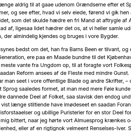
ænge aldrig til at gaae udenom Grændserne efter et Sp
er, og see efter, hvad vi selv eiede, førend vi gik hen 
idet, som det skulde hædre en fri Mand at aftrygle af
ad af, ligesaa lidet hædrer det os, at vi heller samle 
 der almindelig kjendes og bruges i vore Bygder.
synes bedst om det, han fra Barns Been er tilvant, og 
 Generation, ere paa en Maade bundne til det Kjøbenha
meste vante fra Ungdom op, til at foragte vort Folkes
 saadan Reform ansees af de Fleste med mindre Gunst. I
r man seet i vore offentlige Blade og andre Skrifter, – d
rt Sprog saaledes formet, at man med mere Føie kunde
re dannede Deel af Folket, saa slavisk den endog unde
vist længe stiltiende have imødeseet en saadan Foran
forstaaelser og ubillige Puristerier for en stor Deel f
t mig bittert, naar jeg hørte vort Almuesprog krænkes 
enhed, eller af en rigtignok velmeent Renselses-Iver. S