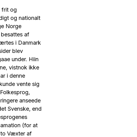
frit og
igt og nationalt
ge Norge
 besattes af
lærtes i Danmark
ider blev
gaae under. Hiin
ne, vistnok ikke
ar i denne
kunde vente sig
e Folkesprog,
n ringere anseede
l det Svenske, end
kesprogenes
amation (for at
to Væxter af