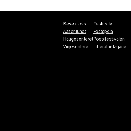
Besøk oss
Festivalar
Aasentunet
Festspela
Haugesenteret
Poesifestivalen
Vinjesenteret
Litteraturdagane