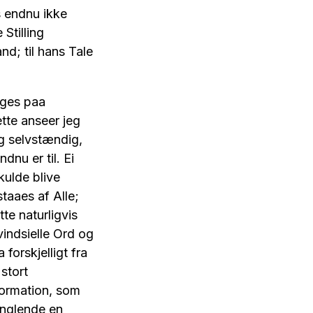
s endnu ikke
Stilling
d; til hans Tale
ages paa
tte anseer jeg
g selvstændig,
dnu er til. Ei
kulde blive
staaes af Alle;
te naturligvis
vindsielle Ord og
forskjelligt fra
stort
formation, som
anglende en