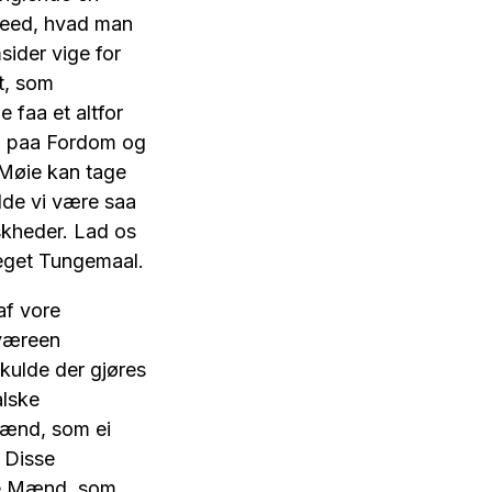
 veed, hvad man
msider vige for
t, som
 faa et altfor
ig paa Fordom og
 Møie kan tage
ulde vi være saa
skheder. Lad os
 eget Tungemaal.
af vore
 væreen
skulde der gjøres
alske
 Mænd, som ei
 Disse
ige Mænd, som