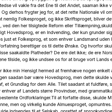
tedse vil vakle fra det Ene til det Andet, saaman ikke
l. Og derhos frygter jeg for, at det rette Nationale vil o
 nemlig Folkesproget, og ikke Skriftsproget, bliver de
, ved den her tilsigtede Reform eller Tillæmpning,skulde
tigt Hovedsprog, er en Indvending, der kun grunder s
os just et Folkesprog, et som enhver Landsmand uden
sforfatning berettiger os til dette Ønske. Og hvorfor sk
isse saakaldte Platheder? De ere det ikke; de ere Nor
e tilside, og ikke undsee os for at bruge vort Lands
 er ikke min Hensigt hermed at fremhæve nogen enkelt 
 ingen saadan bør være Hovedsprog, men dette skulde
, et Grundlag for dem Alle. Tilet saadant at fuldføre, 
r enhver af Landets større Provindser, med grammatik
estemte Ordforklaringer.Til at forfatte disse, skulde
kunne, men og virkelig kunde Almuesproget, opmuntres.
ulde indsendes til et Selskab, oprettet af sprogkynd