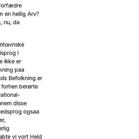
 Forfædre
m en hellig Arv?
, nu, da
enhavnske
sprog i
e ikke er
rkning paa
nds Befolkning er
, forhen berørte
ational-
nnem disse
ovedsprog ogsaa
er,
rlig
abte vi vort Held