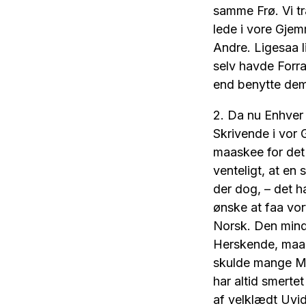
samme Frø. Vi tr
lede i vore Gjemm
Andre. Ligesaa l
selv havde Forra
end benytte dem,
2. Da nu Enhver 
Skrivende i vor
maaskee for det 
venteligt, at en
der dog, – det ha
ønske at faa vo
Norsk. Den mind
Herskende, maa 
skulde mange Mis
har altid smerte
af velklædt Uvid