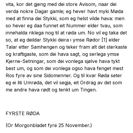
vita, kor det gjeng med dei store Avisom, naar dei
verda nokre Dagar gamle; eg hever havt myki Møda
med at finna dei Stykki, som eg helst vilde hava: men
so hever eg daa funnet eit Nummer elder tvau, som
innehalda riklega nog til at røda um. No vil eg taka det
so, at eg deildar Stykki deira i ymse Rødor [1] elder
Talar etter Samhengen og teker fram alt det sterkaste
og kraftigaste, som dei hava sagt, og serlega ymse
Kjerne-Setningar, som dei vonlega sjølve hava tykt
best um, og som dei vonlega ogso hava fenget mest
Ros fyre av sine Sidomenner. Og til kvar Røda seter
eg ei liti Umrøda, det vil segja, eit Ordrag av det som
me andre hava rødt og tenkt um Tingen.
FYRSTE RØDA
(Or Morgonbladet fyre 25 November.)