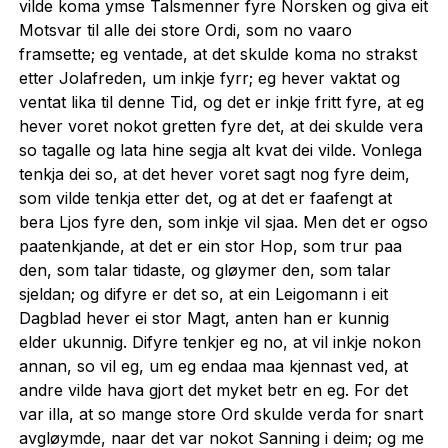
vilde koma ymse Talsmenner fyre Norsken og giva eit
Motsvar til alle dei store Ordi, som no vaaro
framsette; eg ventade, at det skulde koma no strakst
etter Jolafreden, um inkje fyrr; eg hever vaktat og
ventat lika til denne Tid, og det er inkje fritt fyre, at eg
hever voret nokot gretten fyre det, at dei skulde vera
so tagalle og lata hine segja alt kvat dei vilde. Vonlega
tenkja dei so, at det hever voret sagt nog fyre deim,
som vilde tenkja etter det, og at det er faafengt at
bera Ljos fyre den, som inkje vil sjaa. Men det er ogso
paatenkjande, at det er ein stor Hop, som trur paa
den, som talar tidaste, og gløymer den, som talar
sjeldan; og difyre er det so, at ein Leigomann i eit
Dagblad hever ei stor Magt, anten han er kunnig
elder ukunnig. Difyre tenkjer eg no, at vil inkje nokon
annan, so vil eg, um eg endaa maa kjennast ved, at
andre vilde hava gjort det myket betr en eg. For det
var illa, at so mange store Ord skulde verda for snart
avgløymde, naar det var nokot Sanning i deim; og me