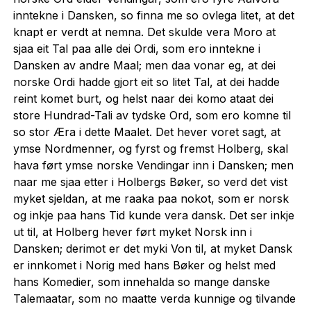
inntekne i Dansken, so finna me so ovlega litet, at det
knapt er verdt at nemna. Det skulde vera Moro at
sjaa eit Tal paa alle dei Ordi, som ero inntekne i
Dansken av andre Maal; men daa vonar eg, at dei
norske Ordi hadde gjort eit so litet Tal, at dei hadde
reint komet burt, og helst naar dei komo ataat dei
store Hundrad-Tali av tydske Ord, som ero komne til
so stor Æra i dette Maalet. Det hever voret sagt, at
ymse Nordmenner, og fyrst og fremst Holberg, skal
hava ført ymse norske Vendingar inn i Dansken; men
naar me sjaa etter i Holbergs Bøker, so verd det vist
myket sjeldan, at me raaka paa nokot, som er norsk
og inkje paa hans Tid kunde vera dansk. Det ser inkje
ut til, at Holberg hever ført myket Norsk inn i
Dansken; derimot er det myki Von til, at myket Dansk
er innkomet i Norig med hans Bøker og helst med
hans Komedier, som innehalda so mange danske
Talemaatar, som no maatte verda kunnige og tilvande