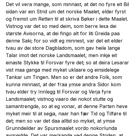
Det vil vera mange, som minnast, at det no fyre eit Bil
sidan var ein Strid um det norske Maalet, elder fyrst
og fremst um Retten til at skriva Bøker i dette Maalet.
Vistnog var det so med deim, som berre lesa dei
største Avisorna, at dei fingo alt for liti Greida paa
denne Saki; for so vidt eg minnest, var det eit elder
tvau av dei store Dagbladom, som gav heile lange
Talar imot det norske Landsmaalet, men inkje eit
einaste Stykke til Forsvar fyre det; so at deira Lesarar
vist maa ganga med myket uklaare og einsidelege
Tankar um Tingen. Men so er det andre Folk, som
kunna minnast, at der fraa ymse andra Sidor kom
tvau elder try Innlegg til Forsvar og Verja fyre
Landsmaalet; vistnog vaaro dei nokot stutte og
samantrengde, so at eg vonar, at denne Parten heve
myket meir til at segja, naar han fær Tid og Tilføre til
det; men so var det daa alltid so myket, at ymse
Grunndeilder av Spursmaalet vordo nokorlunda
avgreidde. Det var merkande ved denne Striden, at