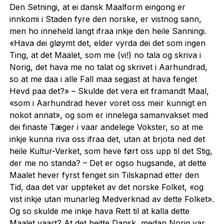
Den Setningi, at ei dansk Maalform eingong er
innkomi i Staden fyre den norske, er vistnog sann,
men ho inneheld langt ifraa inkje den heile Sanningi.
«Hava dei gløymt det, elder vyrda dei det som ingen
Ting, at det Maalet, som me (vi!) no tala og skriva i
Norig, det hava me no talat og skrivet i Aarhundrad,
so at me daa i alle Fall maa segjast at hava fenget
Hevd paa det?» – Skulde det vera eit framandt Maal,
«som i Aarhundrad hever voret oss meir kunnigt en
nokot annat», og som er innelega samanvakset med
dei finaste Tæger i vaar andelege Vokster, so at me
inkje kunna riva oss ifraa det, utan at brjota ned det
heile Kultur-Verket, som heve ført oss upp til det Stig,
der me no standa? – Det er ogso hugsande, at dette
Maalet hever fyrst fenget sin Tilskapnad etter den
Tid, daa det var uppteket av det norske Folket, «og
vist inkje utan munarleg Medverknad av dette Folket».
Og so skulde me inkje hava Rett til at kalla dette
Maalet vaart? At det heitte Dansk, medan Norig var