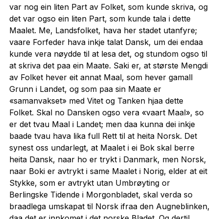
var nog ein liten Part av Folket, som kunde skriva, og
det var ogso ein liten Part, som kunde tala i dette
Maalet. Me, Landsfolket, hava her stadet utanfyre;
vaare Forfeder hava inkje talat Dansk, um dei endaa
kunde vera nøydde til at lesa det, og stundom ogso til
at skriva det paa ein Maate. Saki er, at største Mengdi
av Folket hever eit annat Maal, som hever gamall
Grunn i Landet, og som paa sin Maate er
«samanvakset» med Vitet og Tanken hjaa dette
Folket. Skal no Dansken ogso vera «vaart Maal», so
er det tvau Maal i Landet; men daa kunna dei inkje
baade tvau hava lika full Rett til at heita Norsk. Det
synest oss undarlegt, at Maalet i ei Bok skal berre
heita Dansk, naar ho er trykt i Danmark, men Norsk,
naar Boki er avtrykt i same Maalet i Norig, elder at eit
Stykke, som er avtrykt utan Umbrøyting or
Berlingske Tidende i Morgonbladet, skal verda so
braadlega umskapat til Norsk ifraa den Augneblinken,
daa det er innkomet i det norske Bladet. Og dertil