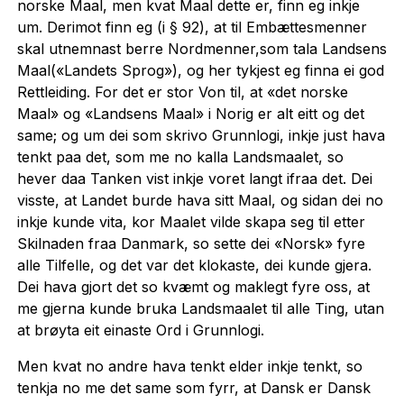
norske Maal, men kvat Maal dette er, finn eg inkje
um. Derimot finn eg (i § 92), at til Embættesmenner
skal utnemnast berre Nordmenner,som tala Landsens
Maal(«Landets Sprog»), og her tykjest eg finna ei god
Rettleiding. For det er stor Von til, at «det norske
Maal» og «Landsens Maal» i Norig er alt eitt og det
same; og um dei som skrivo Grunnlogi, inkje just hava
tenkt paa det, som me no kalla Landsmaalet, so
hever daa Tanken vist inkje voret langt ifraa det. Dei
visste, at Landet burde hava sitt Maal, og sidan dei no
inkje kunde vita, kor Maalet vilde skapa seg til etter
Skilnaden fraa Danmark, so sette dei «Norsk» fyre
alle Tilfelle, og det var det klokaste, dei kunde gjera.
Dei hava gjort det so kvæmt og maklegt fyre oss, at
me gjerna kunde bruka Landsmaalet til alle Ting, utan
at brøyta eit einaste Ord i Grunnlogi.
Men kvat no andre hava tenkt elder inkje tenkt, so
tenkja no me det same som fyrr, at Dansk er Dansk