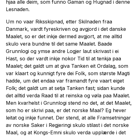
hjaa alle deim, som funno Gaman og Hugnad i denne
Lesnaden.
Um no vaar Riksskipnad, etter Skilnaden fraa
Danmark, vardt fyreskriven og avgjord i det danske
Maalet, so er det inkje dermed avgjort, at me alltid
skulo vera bundne til det same Maalet. Baade
Grunnlogi og ymse andre Logjer laut skrivast i ei
Hast, so der vardt inkje nokor Tid til at tenkja paa
Maalet; det galdt um at giva Tanken eit Ordalag, som
var klaart og kunnigt fyre dei Folk, som største Magti
hadde, um det endaa var framandt fyre vaart eiget
Folk; det galdt um at setja Tanken fast; sidan kunde
det alltid verda Raad til at reinska og vøla paa Maalet.
Men kvarhelst i Grunnlogi stend no det, at det Maalet,
som ho er skrivi paa, er det norske Maal? Eg hever
leitat og inkje funnet. Der stend, at alle Framsetningar
av norske Saker i Regjeringi skulo stilast i det norske
Maal, og at Kongs-Emni skulo verda upplærde i det