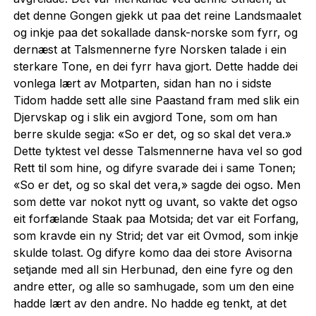
det denne Gongen gjekk ut paa det reine Landsmaalet
og inkje paa det sokallade dansk-norske som fyrr, og
dernæst at Talsmennerne fyre Norsken talade i ein
sterkare Tone, en dei fyrr hava gjort. Dette hadde dei
vonlega lært av Motparten, sidan han no i sidste
Tidom hadde sett alle sine Paastand fram med slik ein
Djervskap og i slik ein avgjord Tone, som om han
berre skulde segja: «So er det, og so skal det vera.»
Dette tyktest vel desse Talsmennerne hava vel so god
Rett til som hine, og difyre svarade dei i same Tonen;
«So er det, og so skal det vera,» sagde dei ogso. Men
som dette var nokot nytt og uvant, so vakte det ogso
eit forfælande Staak paa Motsida; det var eit Forfang,
som kravde ein ny Strid; det var eit Ovmod, som inkje
skulde tolast. Og difyre komo daa dei store Avisorna
setjande med all sin Herbunad, den eine fyre og den
andre etter, og alle so samhugade, som um den eine
hadde lært av den andre. No hadde eg tenkt, at det