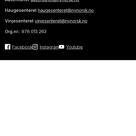
Haugesenteret
haugesenteret@nynorsk.no
Vinjesenteret
vinjesenteret@nynorsk.no
Org.nr::
976 013 263
Facebook
Instagram
Youtube