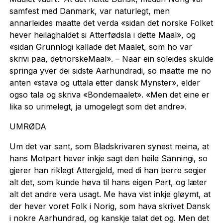
samfest med Danmark, var naturlegt, men
annarleides maatte det verda «sidan det norske Folket
hever heilaghaldet si Atterfødsla i dette Maal», og
«sidan Grunnlogi kallade det Maalet, som ho var
skrivi paa, detnorskeMaal». – Naar ein soleides skulde
springa yver dei sidste Aarhundradi, so maatte me no
anten «stava og uttala etter dansk Mynster», elder
ogso tala og skriva «Bondemaalet». «Men det eine er
lika so urimelegt, ja umogelegt som det andre».
UMRØDA
Um det var sant, som Bladskrivaren synest meina, at
hans Motpart hever inkje sagt den heile Sanningi, so
gjerer han riklegt Attergjeld, med di han berre segjer
alt det, som kunde høva til hans eigen Part, og læter
alt det andre vera usagt. Me hava vist inkje gløymt, at
der hever voret Folk i Norig, som hava skrivet Dansk
i nokre Aarhundrad, og kanskje talat det og. Men det