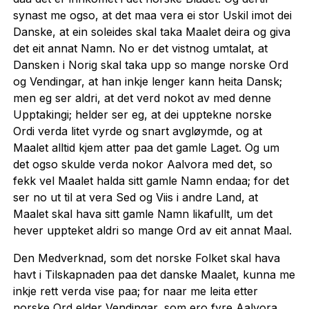
synast me ogso, at det maa vera ei stor Uskil imot dei
Danske, at ein soleides skal taka Maalet deira og giva
det eit annat Namn. No er det vistnog umtalat, at
Dansken i Norig skal taka upp so mange norske Ord
og Vendingar, at han inkje lenger kann heita Dansk;
men eg ser aldri, at det verd nokot av med denne
Upptakingi; helder ser eg, at dei upptekne norske
Ordi verda litet vyrde og snart avgløymde, og at
Maalet alltid kjem atter paa det gamle Laget. Og um
det ogso skulde verda nokor Aalvora med det, so
fekk vel Maalet halda sitt gamle Namn endaa; for det
ser no ut til at vera Sed og Viis i andre Land, at
Maalet skal hava sitt gamle Namn likafullt, um det
hever uppteket aldri so mange Ord av eit annat Maal.
Den Medverknad, som det norske Folket skal hava
havt i Tilskapnaden paa det danske Maalet, kunna me
inkje rett verda vise paa; for naar me leita etter
norske Ord elder Vendingar, som ero fyre Aalvora