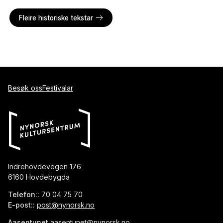
Fleire historiske tekstar
Besøk oss
Festivalar
Indrehovdevegen 176
6160 Hovdebygda
Telefon::
70 04 75 70
E-post::
post@nynorsk.no
Aasentunet
aasentunet@nynorsk.no