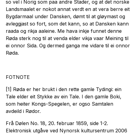
so vel i Norig som paa andre Stader, og at det norske
Landsmaalet er nokot annat verdt en at vera berre eit
Bygdarmaal under Dansken, dømt til at gløymast og
avleggjast so fort, som det kann, so at Dansken kann
raada og rikja aaleine. Me hava inkje funnet denne
Røda sterk nog til at venda elder vikja vaar Meining til
ei onnor Sida. Og dermed ganga me vidare til ei onnor
Røda.
FOTNOTE
[1] Røda er her brukt i den rette gamle Tydingi: ein
Tale elder eit Stykke av ein Tale. I den gamle Boki,
som heiter Kongs-Spegelen, er ogso Samtalen
avdeild i Rødor.
Frå Dølen No. 18, 20. februar 1859, side 1-2.
Elektronisk utgåve ved Nynorsk kultursentrum 2006