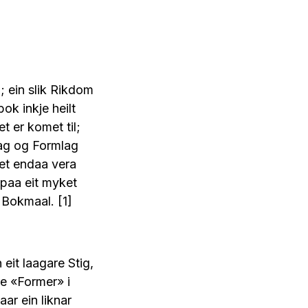
; ein slik Rikdom
ok inkje heilt
t er komet til;
lag og Formlag
et endaa vera
d paa eit myket
 Bokmaal. [1]
eit laagare Stig,
re «Former» i
ar ein liknar