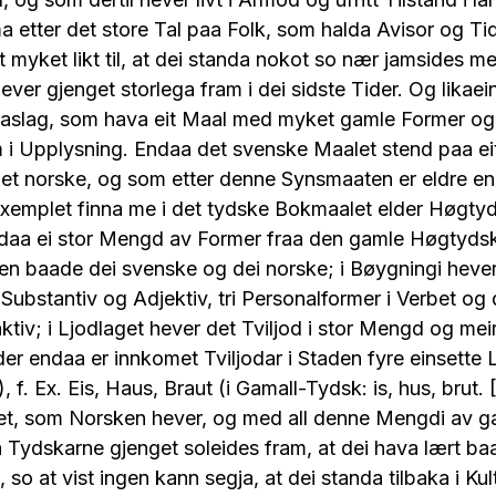
ma etter det store Tal paa Folk, som halda Avisor og Tids
t myket likt til, at dei standa nokot so nær jamsides m
ver gjenget storlega fram i dei sidste Tider. Og likaei
aslag, som hava eit Maal med myket gamle Former o
m i Upplysning. Endaa det svenske Maalet stend paa eit
det norske, og som etter denne Synsmaaten er eldre en
xemplet finna me i det tydske Bokmaalet elder Høgtyd
daa ei stor Mengd av Former fraa den gamle Høgtyds
en baade dei svenske og dei norske; i Bøygningi heve
 Substantiv og Adjektiv, tri Personalformer i Verbet og de
ktiv; i Ljodlaget hever det Tviljod i stor Mengd og me
er endaa er innkomet Tviljodar i Staden fyre einsette 
, f. Ex. Eis, Haus, Braut (i Gamall-Tydsk: is, hus, brut. 
et, som Norsken hever, og med all denne Mengdi av g
Tydskarne gjenget soleides fram, at dei hava lært ba
 so at vist ingen kann segja, at dei standa tilbaka i Ku