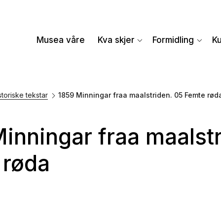
Musea våre
Kva skjer
Formidling
K
storiske tekstar
1859 Minningar fraa maalstriden. 05 Femte rød
inningar fraa maalst
 røda