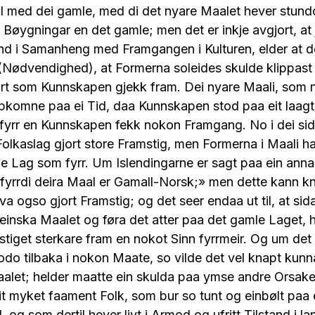
 med dei gamle, med di det nyare Maalet hever stund
Bøygningar en det gamle; men det er inkje avgjort, at
nd i Samanheng med Framgangen i Kulturen, elder at d
Nødvendighed), at Formerna soleides skulde klippast
art som Kunnskapen gjekk fram. Dei nyare Maali, som n
pkomne paa ei Tid, daa Kunnskapen stod paa eit laagt
, fyrr en Kunnskapen fekk nokon Framgang. No i dei si
olkaslag gjort store Framstig, men Formerna i Maali h
 Lag som fyrr. Um Islendingarne er sagt paa ein annan
 fyrrdi deira Maal er Gamall-Norsk;» men dette kann kn
va ogso gjort Framstig; og det seer endaa ut til, at s
t reinska Maalet og føra det atter paa det gamle Laget, 
stiget sterkare fram en nokot Sinn fyrrmeir. Og um de
stodo tilbaka i nokon Maate, so vilde det vel knapt kun
alet; helder maatte ein skulda paa ymse andre Orsake
eit myket faament Folk, som bur so tunt og einbølt paa 
 og som dertil hever livt i Armod og ufritt Tilstand i l