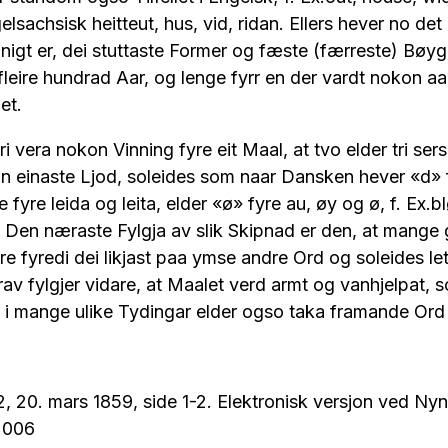
elsachsisk heitteut, hus, vid, ridan. Ellers hever no de
igt er, dei stuttaste Former og fæste (færreste) Bøy
 fleire hundrad Aar, og lenge fyrr en der vardt nokon 
et.
i vera nokon Vinning fyre eit Maal, at tvo elder tri ser
ein einaste Ljod, soleides som naar Dansken hever «d»
e fyre leida og leita, elder «ø» fyre au, øy og ø, f. Ex.b
. Den næraste Fylgja av slik Skipnad er den, at mange
re fyredi dei likjast paa ymse andre Ord og soleides le
av fylgjer vidare, at Maalet verd armt og vanhjelpat, so
i mange ulike Tydingar elder ogso taka framande Ord t
, 20. mars 1859, side 1-2. Elektronisk versjon ved Ny
2006