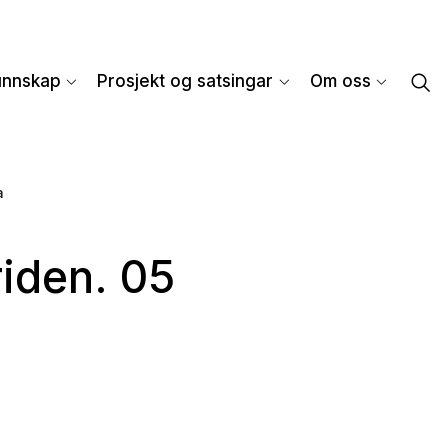
unnskap
Prosjekt og satsingar
Om oss
a
riden. 05