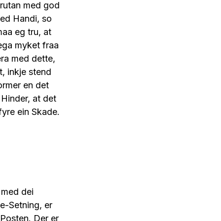
forutan med god
ved Handi, so
aa eg tru, at
lega myket fraa
era med dette,
, inkje stend
ormer en det
 Hinder, at det
fyre ein Skade.
n med dei
e-Setning, er
i Posten. Der er