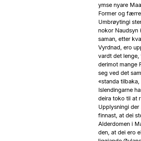
ymse nyare Maal
Former og færre 
Umbrøytingi ste
nokor Naudsyn (
saman, etter kv
Vyrdnad, ero up
vardt det lenge
derimot mange F
seg ved det same
«standa tilbaka,
Islendingarne ha
deira toko til a
Upplysningi der 
finnast, at dei 
Alderdomen i Ma
den, at dei ero 
liggjande Øyland,