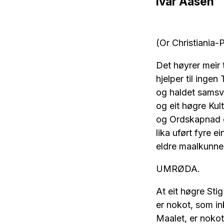
Ivar Aasen
(Or Christiania
Det høyrer meir t
hjelper til inge
og haldet samsva
og eit høgre Kul
og Ordskapnad e
lika uført fyre e
eldre maalkunnel
UMRØDA.
At eit høgre Sti
er nokot, som in
Maalet, er nokot