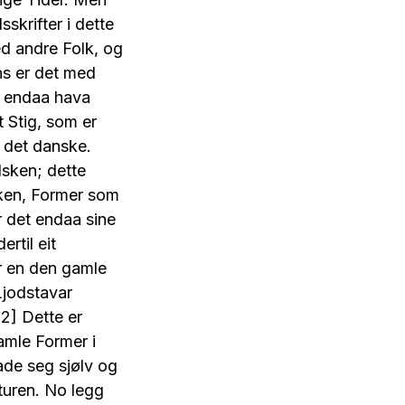
skrifter i dette
ed andre Folk, og
ns er det med
g endaa hava
 Stig, som er
 det danske.
sken; dette
ken, Former som
r det endaa sine
rtil eit
ir en den gamle
Ljodstavar
[2] Dette er
amle Former i
ade seg sjølv og
lturen. No legg