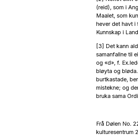
(reid), som i Ang
Maalet, som kunn
hever det havt i
Kunnskap i Land
[3] Det kann aldr
samanfallne til 
og «d», f. Ex.led
bløyta og bløda
burtkastade, ber
mistekne; og der
bruka sama Ordi 
Frå Dølen No. 22
kulturesentrum 