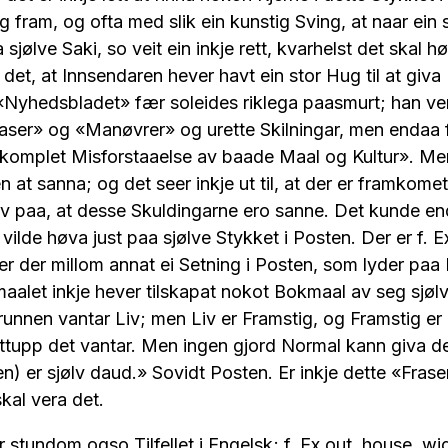
g fram, og ofta med slik ein kunstig Sving, at naar ein sk
sjølve Saki, so veit ein inkje rett, kvarhelst det skal h
 det, at Innsendaren hever havt ein stor Hug til at giva
«Nyhedsbladet» fær soleides riklega paasmurt; han ver
raser» og «Manøvrer» og urette Skilningar, men endaa
omplet Misforstaaelse av baade Maal og Kultur». Men a
en at sanna; og det seer inkje ut til, at der er framkome
rov paa, at desse Skuldingarne ero sanne. Det kunde e
vilde høva just paa sjølve Stykket i Posten. Der er f. E
er der millom annat ei Setning i Posten, som lyder paa
let inkje hever tilskapat nokot Bokmaal av seg sjølv,
Grunnen vantar Liv; men Liv er Framstig, og Framstig er 
tupp det vantar. Men ingen gjord Normal kann giva det
n) er sjølv daud.» Sovidt Posten. Er inkje dette «Fraser
kal vera det.
r stundom ogso Tilfellet i Engelsk; f. Ex.out, house, wi