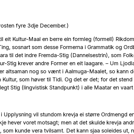
-Posten fyre 3dje December.)
il eit Kultur-Maal en berre ein formleg (formell) Rikdom
n Ting, sosnart som desse Formerna i Grammatik og Ordb
ra til det indre Fremda-Stig (Dannelsestrin), som Folke
tur-Stig krever andre Former en eit laagare. – Um Ljod
r altsaman nog so vænt i Aalmuga-Maalet, so kann d
in Kultur, som høver til Tidi. Og det er det; for det sten
egt Stig (lingvistisk Standpunkt) i alle Maatar en vaart
g i Upplysning vil stundom krevja ei større Ordmengd en 
kje hever voret motsagt; men at det skulde krevja and
, som kunde vera tvilsamt. Det kann sjaa soleides ut, na