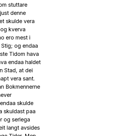
om stuttare
 just denne
et skulde vera
 og kverva
o ero mest i
 Stig; og endaa
dste Tidom hava
ava endaa haldet
 Stad, at dei
apt vera sant.
idan Bokmennerne
hever
t endaa skulde
na skuldast paa
r og serlega
eit langt avsides
ange Tider. Men