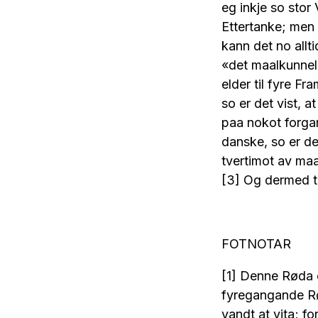
eg inkje so stor
Ettertanke; men 
kann det no allt
«det maalkunnele
elder til fyre F
so er det vist, 
paa nokot forgam
danske, so er de
tvertimot av maa
[3] Og dermed te
FOTNOTAR
[1] Denne Røda er
fyregangande Rø
vandt at vita; fo