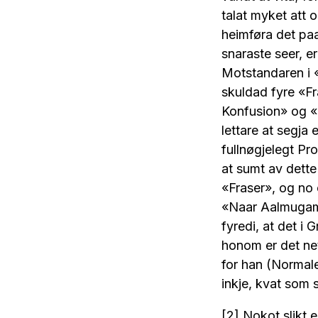
talat myket att o
heimføra det paa 
snaraste seer, er
Motstandaren i 
skuldad fyre «F
Konfusion» og «k
lettare at segja 
fullnøgjelegt P
at sumt av dette 
«Fraser», og no 
«Naar Aalmugamaa
fyredi, at det i 
honom er det net
for han (Normale
inkje, kvat som s
[2] Nokot slikt e