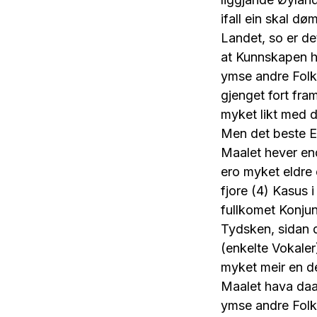
ifall ein skal dø
Landet, so er de
at Kunnskapen he
ymse andre Folk
gjenget fort fra
myket likt med 
Men det beste E
Maalet hever en
ero myket eldre 
fjore (4) Kasus i
fullkomet Konjun
Tydsken, sidan d
(enkelte Vokaler)
myket meir en d
Maalet hava daa 
ymse andre Folk,