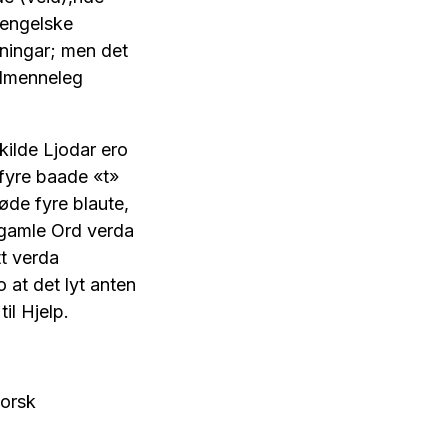
t engelske
gningar; men det
aalmenneleg
skilde Ljodar ero
 fyre baade «t»
løde fyre blaute,
 gamle Ord verda
tt verda
 at det lyt anten
il Hjelp.
norsk