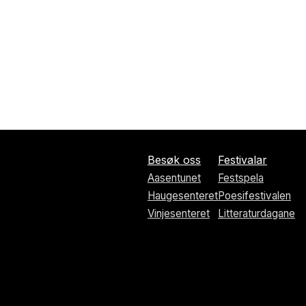
Besøk oss
Festivalar
Aasentunet
Festspela
Haugesenteret
Poesifestivalen
Vinjesenteret
Litteraturdagane