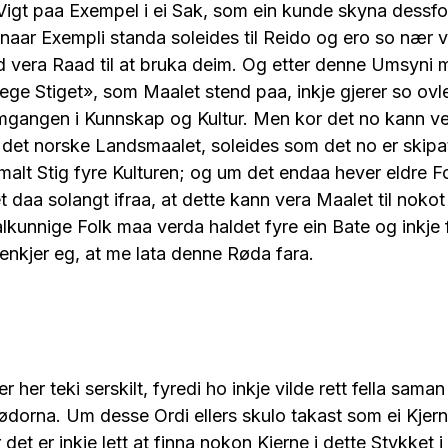
 Vigt paa Exempel i ei Sak, som ein kunde skyna dess
naar Exempli standa soleides til Reido og ero so nær 
id vera Raad til at bruka deim. Og etter denne Umsyni m
ge Stiget», som Maalet stend paa, inkje gjerer so ov
ramgangen i Kunnskap og Kultur. Men kor det no kann v
at det norske Landsmaalet, soleides som det no er skipat
alt Stig fyre Kulturen; og um det endaa hever eldre F
t daa solangt ifraa, at dette kann vera Maalet til nokot
lkunnige Folk maa verda haldet fyre ein Bate og inkje 
nkjer eg, at me lata denne Røda fara.
 her teki serskilt, fyredi ho inkje vilde rett fella sama
dorna. Um desse Ordi ellers skulo takast som ei Kjern
r det er inkje lett at finna nokon Kjerne i dette Stykket 