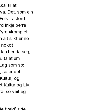
al til at
øva. Det, som ein
 Folk Lastord.
d inkje berre
 fyre «komplet
lt slikt er no
t nokot
ndaa henda seg,
x. talat um
 Lag som so:
 so er det
Kultur; og
 Kultur og Liv;
», so veit eg
de (veid),ride