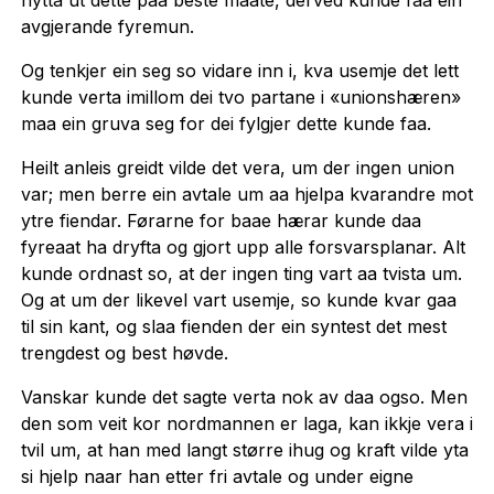
nytta ut dette paa beste maate, derved kunde faa ein
avgjerande fyremun.
Og tenkjer ein seg so vidare inn i, kva usemje det lett
kunde verta imillom dei tvo partane i «unionshæren»
maa ein gruva seg for dei fylgjer dette kunde faa.
Heilt anleis greidt vilde det vera, um der ingen union
var; men berre ein avtale um aa hjelpa kvarandre mot
ytre fiendar. Førarne for baae hærar kunde daa
fyreaat ha dryfta og gjort upp alle forsvarsplanar. Alt
kunde ordnast so, at der ingen ting vart aa tvista um.
Og at um der likevel vart usemje, so kunde kvar gaa
til sin kant, og slaa fienden der ein syntest det mest
trengdest og best høvde.
Vanskar kunde det sagte verta nok av daa ogso. Men
den som veit kor nordmannen er laga, kan ikkje vera i
tvil um, at han med langt større ihug og kraft vilde yta
si hjelp naar han etter fri avtale og under eigne