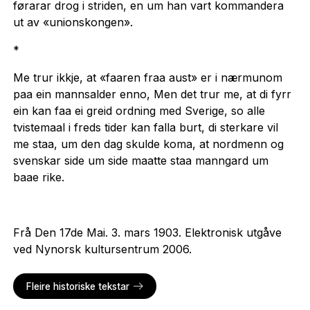
førarar drog i striden, en um han vart kommandera
ut av «unionskongen».
*
Me trur ikkje, at «faaren fraa aust» er i nærmunom
paa ein mannsalder enno, Men det trur me, at di fyrr
ein kan faa ei greid ordning med Sverige, so alle
tvistemaal i freds tider kan falla burt, di sterkare vil
me staa, um den dag skulde koma, at nordmenn og
svenskar side um side maatte staa manngard um
baae rike.
Frå Den 17de Mai. 3. mars 1903. Elektronisk utgåve
ved Nynorsk kultursentrum 2006.
Fleire historiske tekstar