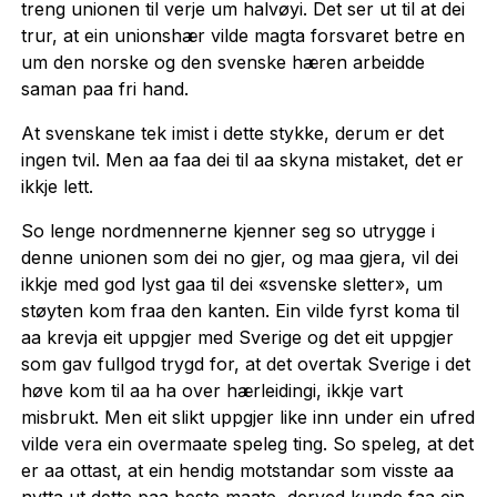
treng unionen til verje um halvøyi. Det ser ut til at dei
trur, at ein unionshær vilde magta forsvaret betre en
um den norske og den svenske hæren arbeidde
saman paa fri hand.
At svenskane tek imist i dette stykke, derum er det
ingen tvil. Men aa faa dei til aa skyna mistaket, det er
ikkje lett.
So lenge nordmennerne kjenner seg so utrygge i
denne unionen som dei no gjer, og maa gjera, vil dei
ikkje med god lyst gaa til dei «svenske sletter», um
støyten kom fraa den kanten. Ein vilde fyrst koma til
aa krevja eit uppgjer med Sverige og det eit uppgjer
som gav fullgod trygd for, at det overtak Sverige i det
høve kom til aa ha over hærleidingi, ikkje vart
misbrukt. Men eit slikt uppgjer like inn under ein ufred
vilde vera ein overmaate speleg ting. So speleg, at det
er aa ottast, at ein hen­dig motstandar som visste aa