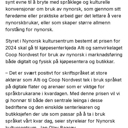
synt evne til å bryte med språklege og kulturelle
konvensjonar om bruk av nynorsk, som gjennom sitt
føredøme eller praktiske arbeid gjer det lettare å vere
nynorskbrukar, eller som skaper større allmenn
forståing for nynorsk.
Styret i Nynorsk kultursentrum bestemt at prisen for
2024 skal gå til kjøpesenterkjeda Alti og samvirkelaget
Coop Nordvest for bruk av nynorsk i marknadsføring
både digitalt og fysisk på kjøpesentera og butikkar.
– Det er svært positivt for skriftspråket at store
aktørar som Alti og Coop Nordvest tek i bruk språket
på digitale flater og arenaer som er viktige for
språkbrukarane i kvardagen. Med denne prisen vil vi
gi honnør til både den sentrale leiinga i desse
bedriftene og den einskilde senterleiaren og
butikksjefen der ute som passar på å ta i bruk
språket vårt kvar dag, seier styreleiar for Nynorsk
kultursentrum, Jan Olav Baarøy.