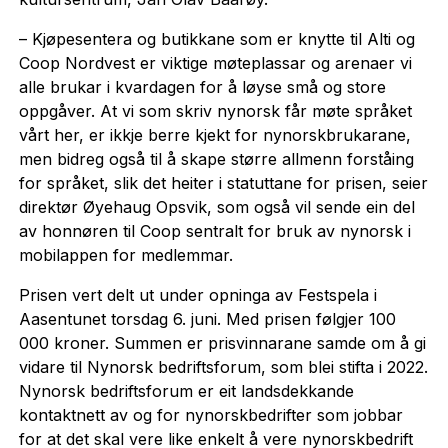
– Kjøpesentera og butikkane som er knytte til Alti og
Coop Nordvest er viktige møteplassar og arenaer vi
alle brukar i kvardagen for å løyse små og store
oppgåver. At vi som skriv nynorsk får møte språket
vårt her, er ikkje berre kjekt for nynorskbrukarane,
men bidreg også til å skape større allmenn forståing
for språket, slik det heiter i statuttane for prisen, seier
direktør Øyehaug Opsvik, som også vil sende ein del
av honnøren til Coop sentralt for bruk av nynorsk i
mobilappen for medlemmar.
Prisen vert delt ut under opninga av Festspela i
Aasentunet torsdag 6. juni. Med prisen følgjer 100
000 kroner. Summen er prisvinnarane samde om å gi
vidare til Nynorsk bedriftsforum, som blei stifta i 2022.
Nynorsk bedriftsforum er eit landsdekkande
kontaktnett av og for nynorskbedrifter som jobbar
for at det skal vere like enkelt å vere nynorskbedrift