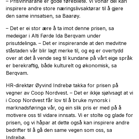
– Prisvinnarane er gode førebilete. Vi vonar dei kan
inspirere andre store næringslivsaktørar til å gjere
den same innsatsen, sa Baarøy.
– Det er ei stor ære å ta imot denne prisen, sa
medeigar i Alti Førde Ida Berqvam under
prisutdelinga. – Det er inspirerande at den medvitne
ståstaden vår blir lagt merke til, og eg er overtydd
over at det å vende seg til kundane på vårt eige språk
er berekraftig, både kulturelt og økonomisk, sa
Berqvam.
HR-direktør Øyvind Indrebø takka for prisen på
vegner av Coop Nordvest. – Det er ikkje sjølvsagt at vi
i Coop Nordvest får lov til å bruke nynorsk i
marknadsføringa vår, og ein slik pris er med på å
motivere oss til vidare innsats. Vi er stolte og glade for
prisen, og vi håpar at dette også kan inspirere andre
bedrifter til å gå den same vegen som oss, sa
Indrebø.