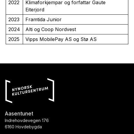
2022
Klimaforkjempar og forfattar Gaute
Eiterjord
2023
Framtida Junior
2024
Alti og Coop Nordvest
2025
Vipps MobilePay AS og Stø AS
Aasentunet
Indrehovdevegen 176
6160 Hovdebygda