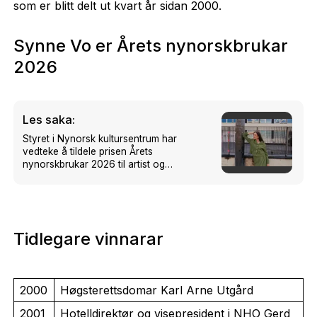
som er blitt delt ut kvart år sidan 2000.
Synne Vo er Årets nynorskbrukar
2026
Les saka:
Styret i Nynorsk kultursentrum har
vedteke å tildele prisen Årets
nynorskbrukar 2026 til artist og
låtskrivar Synne Vo.
Tidlegare vinnarar
2000
Høgsterettsdomar Karl Arne Utgård
2001
Hotelldirektør og visepresident i NHO Gerd