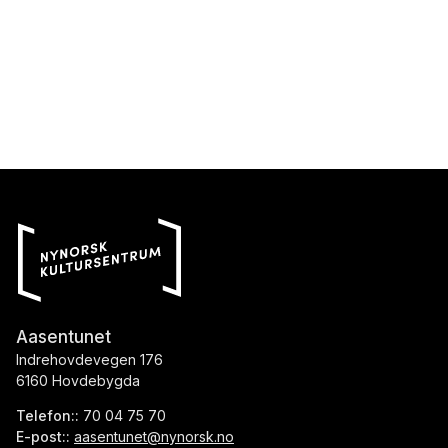
Aasentunet
Indrehovdevegen 176
6160 Hovdebygda
Telefon::
70 04 75 70
E-post::
aasentunet@nynorsk.no