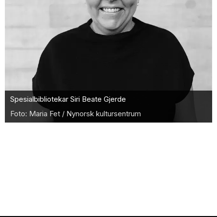
Spesialbibliotekar Siri Beate Gjerde
Maria Fet / Nynorsk kultursentrum