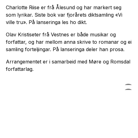
Charlotte Riise er frå Ålesund og har markert seg
som lyrikar. Siste bok var fjorårets diktsamling «Vi
ville tru». På lanseringa les ho dikt.
Olav Kristiseter frå Vestnes er både musikar og
forfattar, og har mellom anna skrive to romanar og ei
samling forteljingar. På lanseringa deler han prosa.
Arrangementet er i samarbeid med Møre og Romsdal
forfattarlag.
Ukjend |
Augon Johnsen