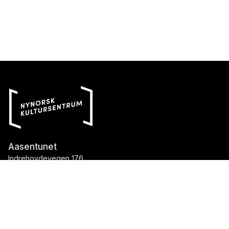
Aasentunet
Indrehovdevegen 176
6160 Hovdebygda
Telefon::
70 04 75 70
E-post::
aasentunet@nynorsk.no
Organisasjonsnummer::
976 013 263