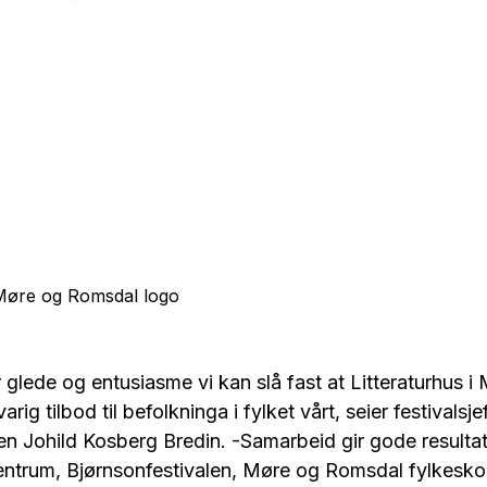
 Møre og Romsdal logo
 glede og entusiasme vi kan slå fast at Litteraturhus i
arig tilbod til befolkninga i fylket vårt, seier festivalsjef
en Johild Kosberg Bredin. -Samarbeid gir gode resulta
entrum, Bjørnsonfestivalen, Møre og Romsdal fylkes