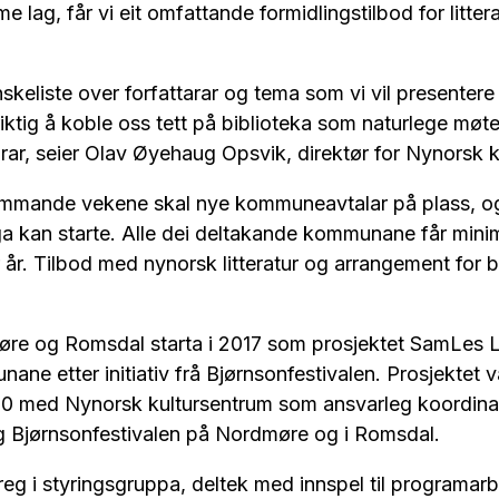
e lag, får vi eit omfattande formidlingstilbod for litter
nskeliste over forfattarar og tema som vi vil presentere
 riktig å koble oss tett på biblioteka som naturlege møt
ar, seier Olav Øyehaug Opsvik, direktør for Nynorsk 
kommande vekene skal nye kommuneavtalar på plass, o
ga kan starte. Alle dei deltakande kommunane får mini
år. Tilbod med nynorsk litteratur og arrangement for 
Møre og Romsdal starta i 2017 som prosjektet SamLes L
e etter initiativ frå Bjørnsonfestivalen. Prosjektet var
020 med Nynorsk kultursentrum som ansvarleg koordinat
 Bjørnsonfestivalen på Nordmøre og i Romsdal.
g i styringsgruppa, deltek med innspel til programarb