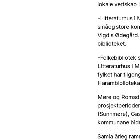
lokale vertskap i
-Litteraturhus i
småog store komm
Vigdis Ødegård. 
biblioteket.
-Folkebibliotek s
Litteraturhus i 
fylket har tilgon
Harambibliotek
Møre og Romsdal 
prosjektperiode
(Sunnmøre), Gas
kommunane bidreg
Samla årleg ramm