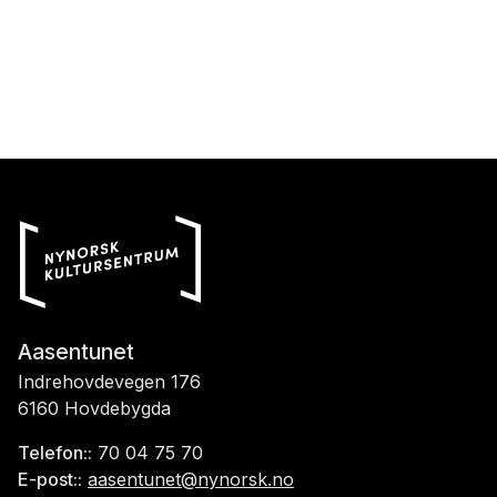
Aasentunet
Indrehovdevegen 176
6160 Hovdebygda
Telefon::
70 04 75 70
E-post::
aasentunet@nynorsk.no