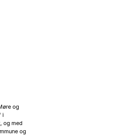
 Møre og
 i
t, og med
kommune og