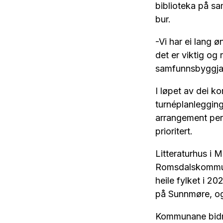
biblioteka på sam
bur.
-Vi har ei lang ø
det er viktig og
samfunnsbyggjar
I løpet av dei 
turnéplanleggin
arrangement per 
prioritert.
Litteraturhus i 
Romsdalskommunan
heile fylket i 2
på Sunnmøre, og
Kommunane bidre