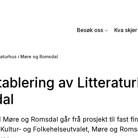
Besøk oss
Kva skjer
eraturhus i Møre og Romsdal
tablering av Litteratu
al
i Møre og Romsdal går frå prosjekt til fast fi
i Kultur- og Folkehelseutvalet, Møre og Roms