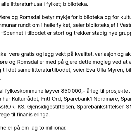
 alle litteraturhusa i fylket; biblioteka.
 Møre og Romsdal betyr mykje for biblioteka og for kultu
unar rundt om i heile fylket, seier biblioteksjef i V
-Spennet i tilbodet er stort og trekker stadig nye grupp
kal vere gratis og legg vekt på kvalitet, variasjon og akt
Møre og Romsdal er med på gjere dette mogleg ved at al
g til det same litteraturtilbodet, seier Eva Ulla Myren, bi
a.
fylkeskommune løyver 850 000,- årleg til prosjektet 
n har Kulturrådet, Fritt Ord, Sparebank1 Nordmøre, S
sROR IKS, Gjensidigestiftelsen, Sparebankstiftelsen 
e til finanisieringa.
e er på om lag to millionar.