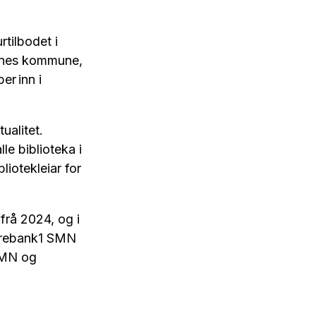
rtilbodet i
estnes kommune,
er inn i
ualitet.
le biblioteka i
bliotekleiar for
frå 2024, og i
parebank1 SMN
SMN og