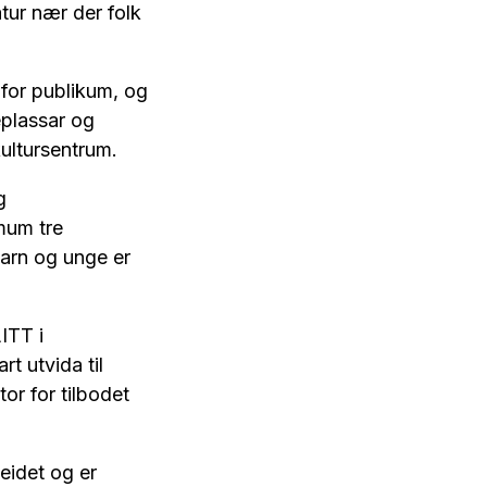
atur nær der folk
 for publikum, og
eplassar og
kultursentrum.
g
mum tre
barn og unge er
ITT i
t utvida til
or for tilbodet
eidet og er