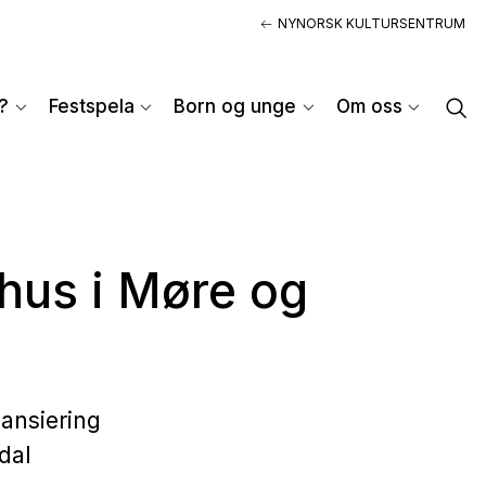
NYNORSK KULTURSENTRUM
?
Festspela
Born og unge
Om oss
rhus i Møre og
nansiering
dal