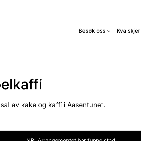
Besøk oss
Kva skjer
elkaffi
il sal av kake og kaffi i Aasentunet.
NB! Arrangementet har funne stad