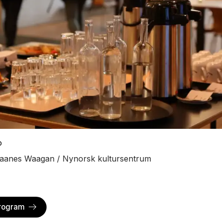
o
aanes Waagan / Nynorsk kultursentrum
program