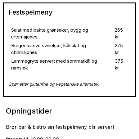
Festspelmeny
Salat med bakte grønsaker, bygg og
265
urtemajones
kr
Burger av rive svinekjøt, kålsalat og
275
chilimajones
kr
Lammegryte servert med sommarkål og
375
ramsløk
kr
Spør etter glutenfrie og vegetariske alternativ.
Opningstider
Brør bar & bistro sin festspelmeny blir servert