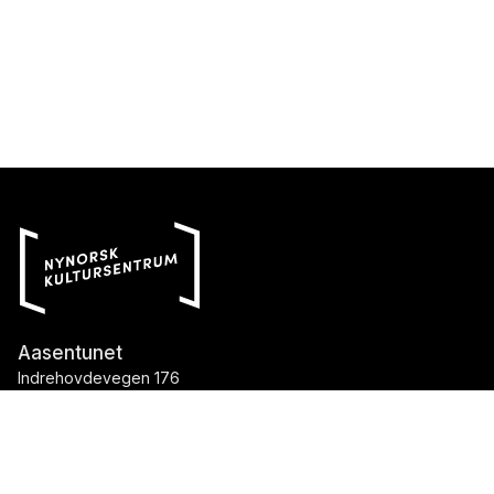
Aasentunet
Indrehovdevegen 176
6160 Hovdebygda
Telefon::
70 04 75 70
E-post::
aasentunet@nynorsk.no