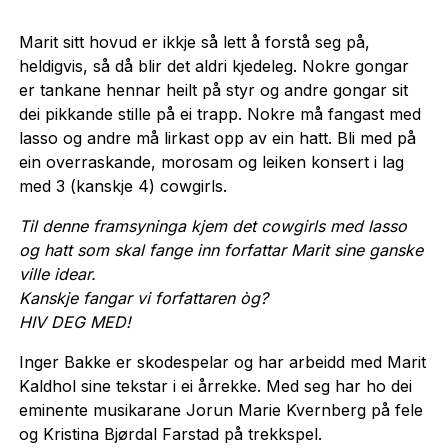
Marit sitt hovud er ikkje så lett å forstå seg på,
heldigvis, så då blir det aldri kjedeleg. Nokre gongar
er tankane hennar heilt på styr og andre gongar sit
dei pikkande stille på ei trapp. Nokre må fangast med
lasso og andre må lirkast opp av ein hatt. Bli med på
ein overraskande, morosam og leiken konsert i lag
med 3 (kanskje 4) cowgirls.
Til denne framsyninga kjem det cowgirls med lasso
og hatt som skal fange inn forfattar Marit sine ganske
ville idear.
Kanskje fangar vi forfattaren òg?
HIV DEG MED!
Inger Bakke er skodespelar og har arbeidd med Marit
Kaldhol sine tekstar i ei årrekke. Med seg har ho dei
eminente musikarane Jorun Marie Kvernberg på fele
og Kristina Bjørdal Farstad på trekkspel.