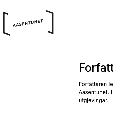
Forfat
Forfattaren l
Aasentunet. H
utgjevingar.