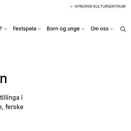
NYNORSK KULTURSENTRUM
?
Festspela
Born og unge
Om oss
en
llinga i
e, ferske