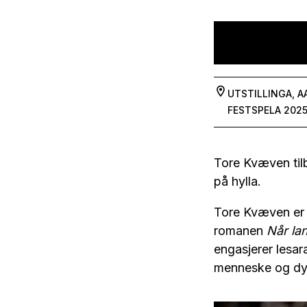
UTSTILLINGA, 
FESTSPELA 202
Tore Kvæven tilb
på hylla.
Tore Kvæven er f
romanen
Når la
engasjerer lesar
menneske og dy