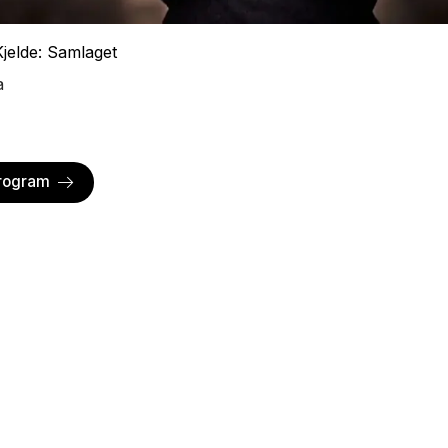
jelde: Samlaget
a
program