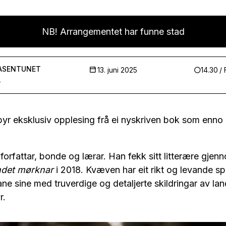
NB! Arrangementet har funne stad
AASENTUNET
13. juni 2025
14.30
/
5
yr eksklusiv opplesing frå ei nyskriven bok som enno i
orfattar, bonde og lærar. Han fekk sitt litterære gje
ndet mørknar
i 2018. Kvæven har eit rikt og levande sp
ane sine med truverdige og detaljerte skildringar av la
r.