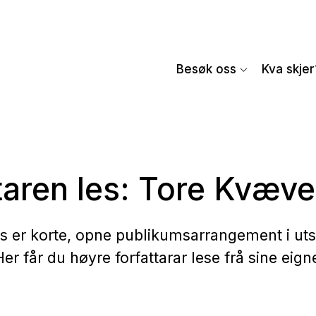
Besøk oss
Kva skjer
taren les: Tore Kvæv
es er korte, opne publikumsarrangement i utsti
er får du høyre forfattarar lese frå sine eign