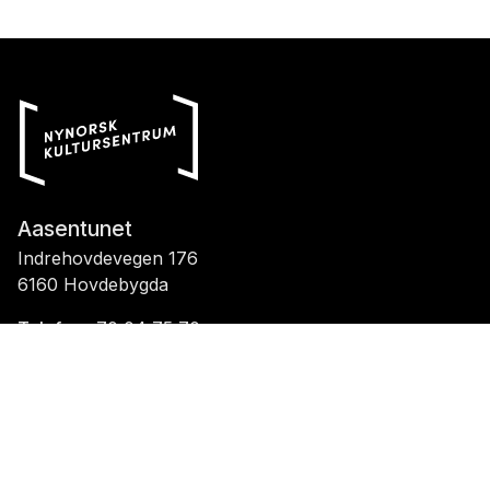
Aasentunet
Indrehovdevegen 176
6160 Hovdebygda
Telefon::
70 04 75 70
E-post::
aasentunet@nynorsk.no
Organisasjonsnummer::
976 013 263
Facebook
Instagram
TripAdvisor