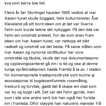
kva som berre blei feil.
Fleire år før Stortinget hausten 1995 vedtok at Ivar
Aasen-tunet skulle byggjast, fekk kulturminister Åse
Kleveland på sitt bord ideen om at det var Sverre
Fehn som burde teikne det nybygget. På den tida var
Fehn ein omstridd arkitekt. For dei som dreiv fram
ideen om Ivar Aasen-tunet, var nettopp eit slikt
radikalt og omstridt val det beste. På same måten som
Ivar Aasen og nynorsk skriftkultur har vore
omstridde og tiljubla, skulle det nye dokumentasjons-
og opplevingssenteret gå inn i si tid og vise at denne
tunge språktradisjonen hadde framtid å ta av. I staden
for konvensjonelle tradisjonsuttrykk som kunne gi
assosiasjonar til bygdesamfunnets rosemåling,
treskurd og torvtak, gjaldt det å skape ein stad som
var by og bygd i eitt. Det var det Fehn gjorde, men
som i alle sine andre verk tok han også her fortida
inn i framtida. Difor støypte han naturens mønster frå