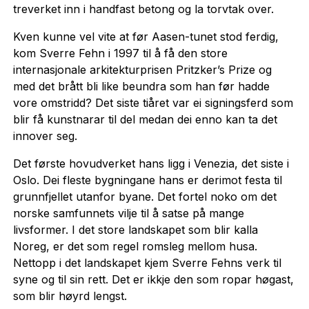
treverket inn i handfast betong og la torvtak over.
Kven kunne vel vite at før Aasen-tunet stod ferdig,
kom Sverre Fehn i 1997 til å få den store
internasjonale arkitekturprisen Pritzker’s Prize og
med det brått bli like beundra som han før hadde
vore omstridd? Det siste tiåret var ei signingsferd som
blir få kunstnarar til del medan dei enno kan ta det
innover seg.
Det første hovudverket hans ligg i Venezia, det siste i
Oslo. Dei fleste bygningane hans er derimot festa til
grunnfjellet utanfor byane. Det fortel noko om det
norske samfunnets vilje til å satse på mange
livsformer. I det store landskapet som blir kalla
Noreg, er det som regel romsleg mellom husa.
Nettopp i det landskapet kjem Sverre Fehns verk til
syne og til sin rett. Det er ikkje den som ropar høgast,
som blir høyrd lengst.