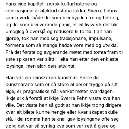
hans eige kapittel i norsk kulturhistorie og
internasjonal arkitekturhistoria lukka. Sverre Fehns
samla verk, både dei som blei bygde i tre og betong,
og dei som blei verande papir, er eit livsverk det blir
umogleg å oversjå og redusere til fortid. I alt han
gjorde, tok han med seg tradisjonane, impulsane,
formene som så mange hadde vore med og utvikla.
Frå det første og avgjerande møtet med tomta fram til
siste spikaren var slått i, leita han etter den enklaste
løysinga, men aldri den lettvinte.
Han var ein reinskoren kunstnar. Berre dei
kunstnarane som er så store at dei er trygge på sitt
eige, er pragmatiske når verket møter kvardagen.
Ikkje slik å forstå at ikkje Sverre Fehn visste kva han
ville. Det visste han så godt at han ikkje trong dirigere
kvar eit bilete kunne hengje eller kvar skapet skulle
stå. I dei romma han teikna, gav løysingane ofte seg
sjølv; det var så synleg kva som var rett å gjere og