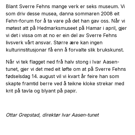
Blant Sverre Fehns mange verk er seks museum. Vi
som driv desse musea, danna sommaren 2008 eit
Fehn-forum for å ta vare på det han gav oss. Når vi
møtest att på Hedmarksmuseet på Hamar i april, gjer
vi det i vissa om at no er ein del av Sverre Fehns
livsverk vårt ansvar. Større ære kan ingen
kulturinstitusjonar få enn å forvalte slik brukskunst.
Når vi tek flagget ned frå halv stong i Ivar Aasen-
tunet, gjer vi det med eit løfte om at på Sverre Fehns
fødselsdag 14. august vil vi kvart år feire han som
skapte framtid berre ved å teikne kloke strekar med
krit på tavla og blyant på papir.
Ottar Grepstad, direktør Ivar Aasen-tunet