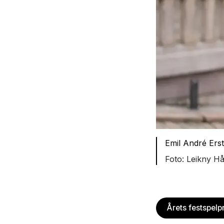
Emil André Ers
Leikny Hå
Årets festspel