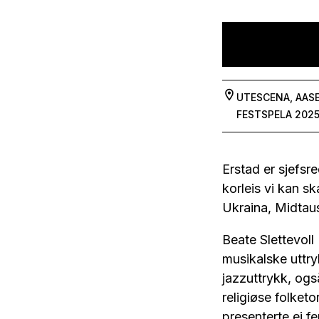
UTESCENA, AAS
FESTSPELA 202
Erstad er sjefsr
korleis vi kan sk
Ukraina, Midtaus
Beate Slettevoll
musikalske uttry
jazzuttrykk, ogs
religiøse folket
presenterte ei f