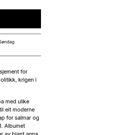
 Søndag
sjement for
litikk, krigen i
ba med ulike
il eit moderne
ap for salmar og
11. Albumet
ar av blant anna