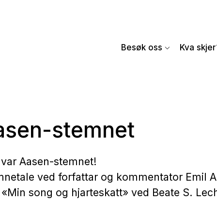
Besøk oss
Kva skjer
Aasen-stemnet
 Ivar Aasen-stemnet!
temnetale ved forfattar og kommentator Emil 
«Min song og hjarteskatt» ved Beate S. Lec