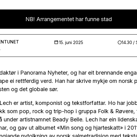
NB! Arrangementet har funne stad
ENTUNET
15. juni 2025
14.30
/
5
edaktør i Panorama Nyheter, og har eit brennande enga
ape ei rettferdig verd. Han har skrive mykje om norsk po
ten og det globale sør.
 Lech er artist, komponist og tekstforfattar. Ho har job
kk som pop, rock og trip-hop i gruppa Folk & Røvere, t
å under artistnamnet Beady Belle. Lech har ein lidensk
onar, og gav ut albumet «Min song og hjarteskatt» i 20
engjande nytolkning av norsk salmetradisjon med tekst