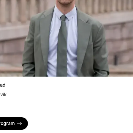
tad
vik
program