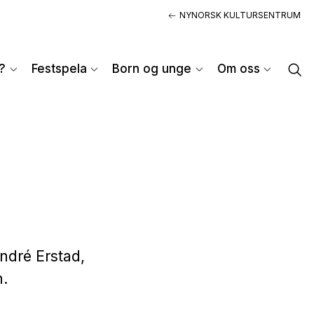
NYNORSK KULTURSENTRUM
?
Festspela
Born og unge
Om oss
André Erstad,
h.