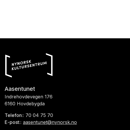
Aasentunet
Indrehovdevegen 176
6160 Hovdebygda
Telefon::
70 04 75 70
E-post::
aasentunet@nynorsk.no