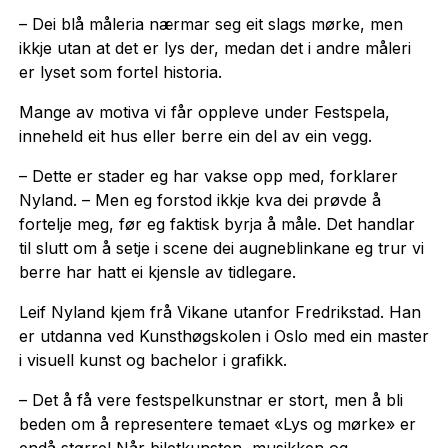
– Dei blå måleria nærmar seg eit slags mørke, men
ikkje utan at det er lys der, medan det i andre måleri
er lyset som fortel historia.
Mange av motiva vi får oppleve under Festspela,
inneheld eit hus eller berre ein del av ein vegg.
– Dette er stader eg har vakse opp med, forklarer
Nyland. – Men eg forstod ikkje kva dei prøvde å
fortelje meg, før eg faktisk byrja å måle. Det handlar
til slutt om å setje i scene dei augneblinkane eg trur vi
berre har hatt ei kjensle av tidlegare.
Leif Nyland kjem frå Vikane utanfor Fredrikstad. Han
er utdanna ved Kunsthøgskolen i Oslo med ein master
i visuell kunst og bachelor i grafikk.
– Det å få vere festspelkunstnar er stort, men å bli
beden om å representere temaet «Lys og mørke» er
endå større! Når biletkunsten, musikken og