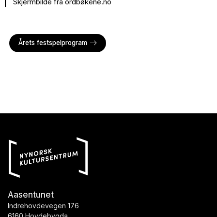
Skjermbilde frå ordbøkene.no
Årets festspelprogram
Aasentunet
Indrehovdevegen 176
6160 Hovdebygda