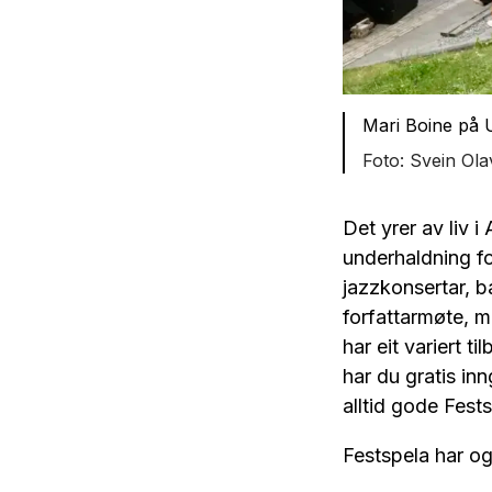
Mari Boine på 
Svein Ola
Det yrer av liv 
underhaldning fo
jazzkonsertar, b
forfattarmøte, m
har eit variert 
har du gratis in
alltid gode Fest
Festspela har o