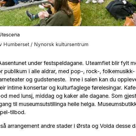
Utescena
v Humberset / Nynorsk kultursentrum
i Aasentunet under festspeldagane. Uteamfiet blir fylt 
r publikum i alle aldrar, med pop-, rock-, folkemusikk- 
arneteater og gudsteneste. Inne i salen kan du oppleve
eir intime konsertar og kulturfaglege førelesingar. Kaf
tilbod med lunsj, middag og kaker alle dagane. Som gjest
ngang til museumsutstillinga heile helga. Museumsbuti
spel-tilbod.
gså arrangement andre stader i Ørsta og Volda desse