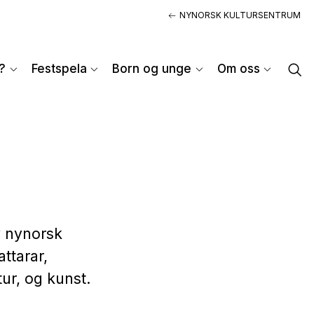
NYNORSK KULTURSENTRUM
?
Festspela
Born og unge
Om oss
v nynorsk
ttarar,
tur, og kunst.