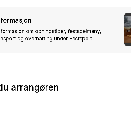
nformasjon
informasjon om opningstider, festspelmeny,
ansport og overnatting under Festspela.
 du arrangøren