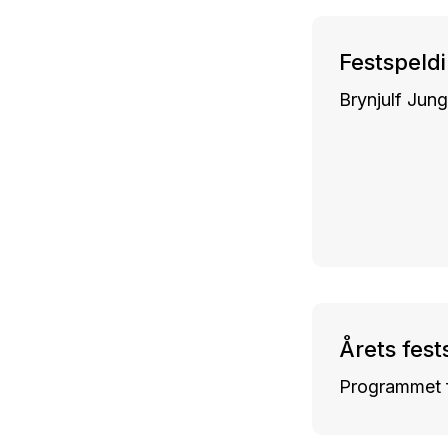
Festspeld
Brynjulf Jung
Årets fes
Programmet f