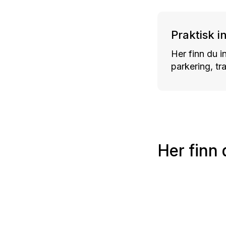
Praktisk i
Her finn du 
parkering, tr
Her finn
Aasentunet