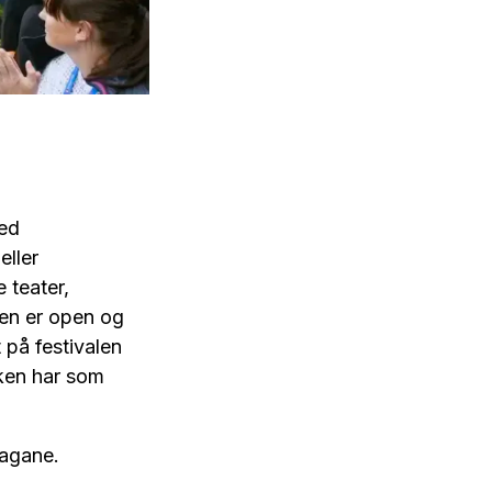
med
eller
 teater,
een er open og
 på festivalen
kken har som
 dagane.