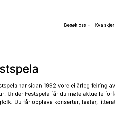
Besøk oss
Kva skjer
stspela
stspela har sidan 1992 vore ei årleg feiring a
ur. Under Festspela får du møte aktuelle forfa
gfolk. Du får oppleve konsertar, teater, littera