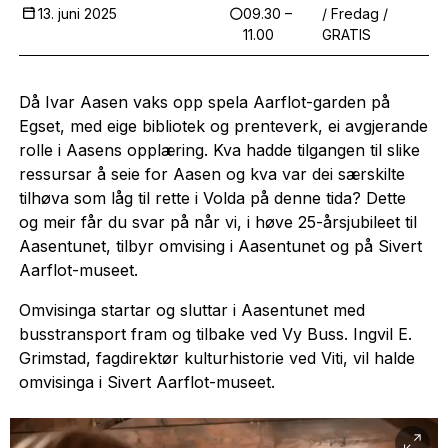
13. juni 2025
09.30 –
/ Fredag /
11.00
GRATIS
Då Ivar Aasen vaks opp spela Aarflot-garden på
Egset, med eige bibliotek og prenteverk, ei avgjerande
rolle i Aasens opplæring. Kva hadde tilgangen til slike
ressursar å seie for Aasen og kva var dei særskilte
tilhøva som låg til rette i Volda på denne tida? Dette
og meir får du svar på når vi, i høve 25-årsjubileet til
Aasentunet, tilbyr omvising i Aasentunet og på Sivert
Aarflot-museet.
Omvisinga startar og sluttar i Aasentunet med
busstransport fram og tilbake ved Vy Buss. Ingvil E.
Grimstad, fagdirektør kulturhistorie ved Viti, vil halde
omvisinga i Sivert Aarflot-museet.