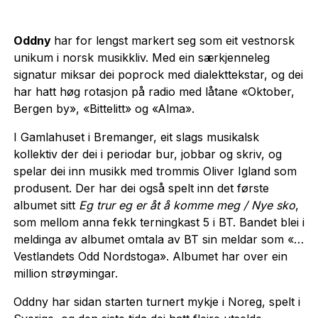
Oddny
har for lengst markert seg som eit vestnorsk
unikum i norsk musikkliv. Med ein særkjenneleg
signatur miksar dei poprock med dialekttekstar, og dei
har hatt høg rotasjon på radio med låtane «Oktober,
Bergen by», «Bittelitt» og «Alma».
I Gamlahuset i Bremanger, eit slags musikalsk
kollektiv der dei i periodar bur, jobbar og skriv, og
spelar dei inn musikk med trommis Oliver Igland som
produsent. Der har dei også spelt inn det første
albumet sitt
Eg trur eg er åt å komme meg / Nye sko
,
som mellom anna fekk terningkast 5 i BT. Bandet blei i
meldinga av albumet omtala av BT sin meldar som «…
Vestlandets Odd Nordstoga». Albumet har over ein
million strøymingar.
Oddny har sidan starten turnert mykje i Noreg, spelt i