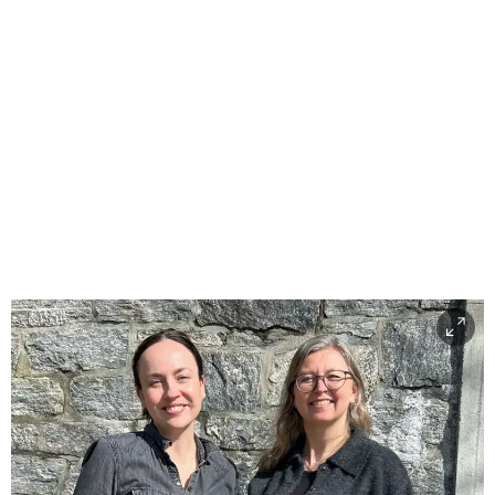
OPPLEVINGAR I NÆROMRÅDET
Destinasjon Ålesund og Sunnmøre
Destinasjon Geirangerfjord
Flyruter Widerøe
Norwegian og SAS
Flyruter Norwegian
Flyruter SAS