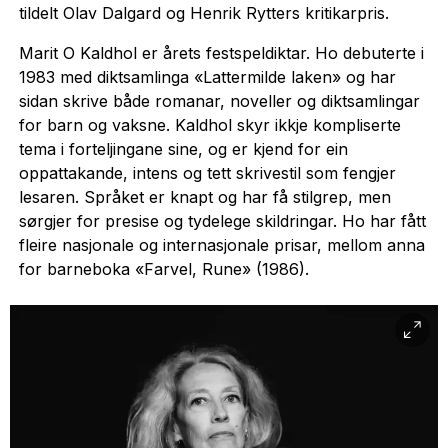
tildelt Olav Dalgard og Henrik Rytters kritikarpris.
Marit O Kaldhol er årets festspeldiktar. Ho debuterte i
1983 med diktsamlinga «Lattermilde laken» og har
sidan skrive både romanar, noveller og diktsamlingar
for barn og vaksne. Kaldhol skyr ikkje kompliserte
tema i forteljingane sine, og er kjend for ein
oppattakande, intens og tett skrivestil som fengjer
lesaren. Språket er knapt og har få stilgrep, men
sørgjer for presise og tydelege skildringar. Ho har fått
fleire nasjonale og internasjonale prisar, mellom anna
for barneboka «Farvel, Rune» (1986).