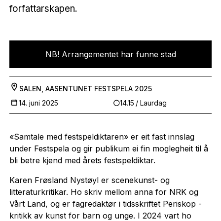
forfattarskapen.
NB! Arrangementet har funne stad
SALEN, AASENTUNET
FESTSPELA 2025
14. juni 2025
14.15
/ Laurdag
«Samtale med festspeldiktaren» er eit fast innslag
under Festspela og gir publikum ei fin moglegheit til å
bli betre kjend med årets festspeldiktar.
Karen Frøsland Nystøyl er scenekunst- og
litteraturkritikar. Ho skriv mellom anna for NRK og
Vårt Land, og er fagredaktør i tidsskriftet Periskop -
kritikk av kunst for barn og unge. I 2024 vart ho