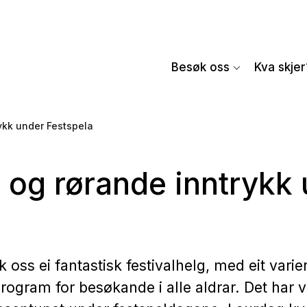
Besøk oss
Kva skjer
rykk under Festspel​a
ke og rørande inntrykk 
k oss ei fantastisk festivalhelg, med eit varie
program for besøkande i alle aldrar. Det har v