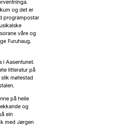
orventninga.
likum og det er
vd programpostar
usikalske
nsorane våre og
m Åge Furuhaug.
na i Aasentunet.
te litteratur på
n slik møtestad
stalen.
enne på heile
evekkande og
så ein
ikk med Jørgen