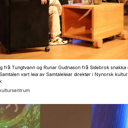
 frå Tungtvann og Runar Gudnason frå Sidebrok snakka o
 Samtalen vart leia av Samtaleleiar direktør i Nynorsk kult
k
kultursentrum