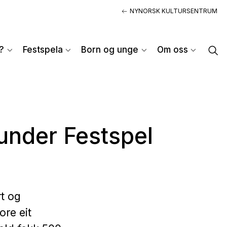
NYNORSK KULTURSENTRUM
?
Festspela
Born og unge
Om oss
under Festspel​
rt og
ore eit