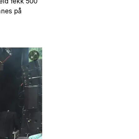
eld fekk 500
mnes på