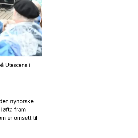
på Utescena i
 den nynorske
 løfta fram i
m er omsett til