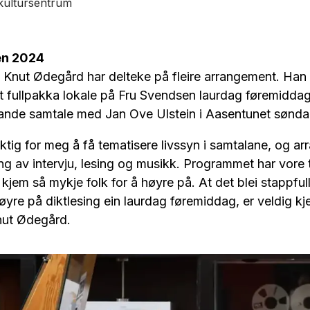
kultursentrum
en 2024
n Knut Ødegård har delteke på fleire arrangement. Han
eit fullpakka lokale på Fru Svendsen laurdag føremidda
rande samtale med Jan Ove Ulstein i Aasentunet sønd
iktig for meg å få tematisere livssyn i samtalane, og a
ing av intervju, lesing og musikk. Programmet har vore t
 kjem så mykje folk for å høyre på. At det blei stappful
øyre på diktlesing ein laurdag føremiddag, er veldig kje
Knut Ødegård.