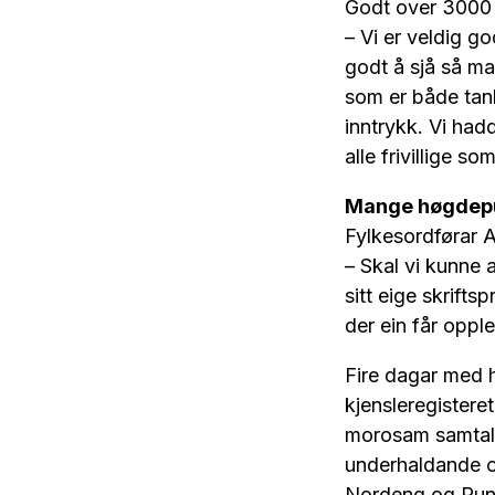
Godt over 3000 
– Vi er veldig g
godt å sjå så m
som er både tan
inntrykk. Vi had
alle frivillige 
Mange høgdep
Fylkesordførar A
– Skal vi kunne 
sitt eige skrift
der ein får oppl
Fire dagar med h
kjensleregistere
morosam samtale 
underhaldande o
Nordeng og Ru