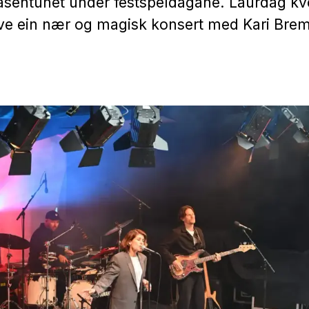
Aasentunet under festspeldagane. Laurdag kv
eve ein nær og magisk konsert med Kari Bre