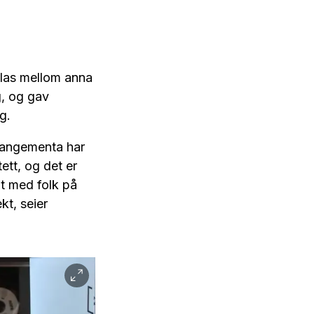
 las mellom anna
g, og gav
ag.
rrangementa har
ett, og det er
lt med folk på
kt, seier