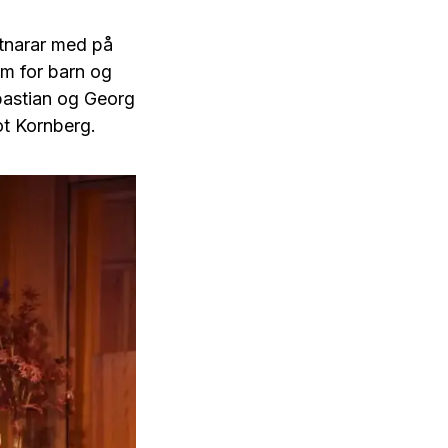
stnarar med på
ram for barn og
bastian og Georg
lot Kornberg.