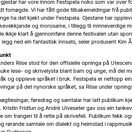
gjestar har vore innom Festspela noko som var over f
odt fornøgde. Vi har fått gode tilbakemeldingar frå pub
ange ha det kjekt under Festspela. Gjestane har opple
kevekkjande og morosame, i tillegg til minneverdige m
de ikkje klart å gjennomføre denne festivalen utan spo
som legg ned ein fantastisk innsats, seier produsent Ki
unkt
nders Riise stod for den offisielle opninga på Utesce
auke lese- og skrivelysta blant barn og unge, må dei mø
språk og oppleve språket i bruk. Festspela er nettopp ei
evingar på det nynorske språket, sa Riise under opning
øgtlesingar, føredrag og samtalar har latt publikum kj
t. Kristin Fridtun og André Ulveseter gav oss ein tank
om trangen til å rette på skrivefeil. Publikum fekk og
g rørande samtale om dialekt og heimstad i rappmus
nar Gudnason.