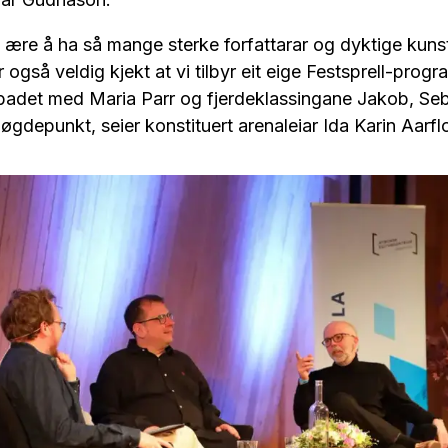
i ære å ha så mange sterke forfattarar og dyktige kun
r også veldig kjekt at vi tilbyr eit eige Festsprell-prog
adet med Maria Parr og fjerdeklassingane Jakob, Se
 høgdepunkt, seier konstituert arenaleiar Ida Karin Aarf