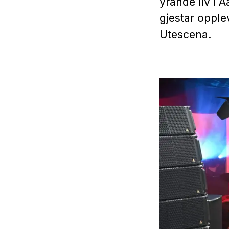
yrande liv i 
gjestar oppl
Utescena.