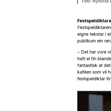
Nynorsk 
Festspeldiktar
Festspeldiktare
eigne tekstar i 
publikum ein rø
– Det har vore v
hatt ei fin bland
fantastisk at det
kaféen som vil h
festspeldiktar 