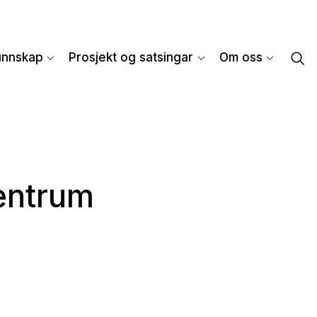
unnskap
Prosjekt og satsingar
Om oss
sentrum