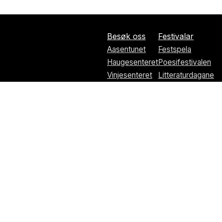
Besøk oss
Festivalar
Aasentunet
Festspela
Haugesenteret
Poesifestivalen
Vinjesenteret
Litteraturdagane