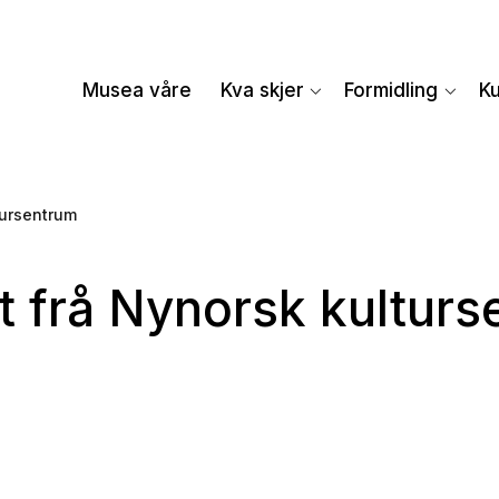
Musea våre
Kva skjer
Formidling
K
tursentrum
t frå Nynorsk kultur