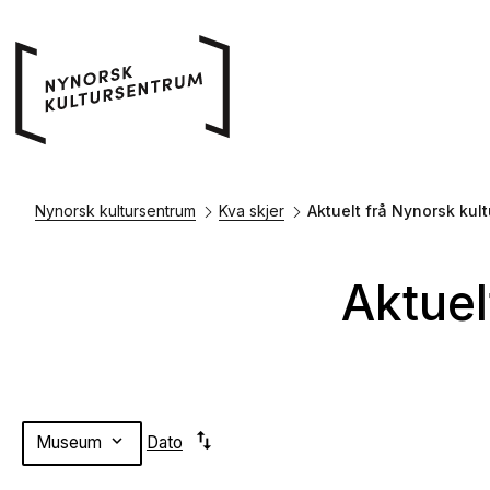
Nynorsk kultursentrum
Kva skjer
Aktuelt frå Nynorsk kul
Aktuel
swap_vert
Museum
Dato
expand_more
Ingen
treff