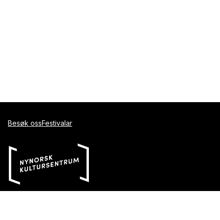
Besøk oss
Festivalar
Indrehovdevegen 176
6160 Hovdebygda