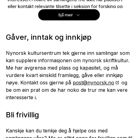
eller kontakt relevante tilsette i seksjon for
forsking og
samling
.
Sjå meir
Desse samlingane inkluderer
Gåver, inntak og innkjøp
Arkiv
Nynorsk kultursentrum tek gjerne inn samlingar som
Arkiv for norsk målreising (Peder Hovdan-arkivet)
kan supplere informasjonen om nynorsk skriftkultur.
utanom protokollenPEIKAR
Me har avgrensa med plass og kapasitet, og må
Arkiv for Ivar Aasen-museet (Jens Kåre Engeset-
vurdere kvart einskild framlegg, gåve eller innkjøp
klippa (1990-2000), Historisk arkiv for Ivar Aasen-
nøye. Kontakt oss gjerne på
post@nynorsk.no
og
museet (1938-2000), Arbeidsarkiv John Aage
be om ein prat om de har noko de trur me kan vere
Gjestrum)
interesserte i.
Arkiv for Ivar Aasen-året 1996
Terje Aarset-arkivet
Bli frivillig
Eirik Vandvik-arkivet
Kanskje kan du tenkje deg å hjelpe oss med
Brev mellom Olav H. Hauge og Bodil Cappelen (134
samlingane våre? Me er alltid opne for frivillige som til