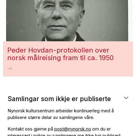
Peder Hovdan-protokollen over
norsk målreising fram til ca. 1950
Samlingar som ikkje er publiserte
Nynorsk kultursentrum arbeider kontinuerleg med å
publisere større delar av samlingene våre.
Kontakt oss gjerne på
post@nynorsk.no
om du er
interessert i nokre av samlingene me ikke har publisert