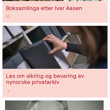
Boksamlinga etter Ivar Aasen
Les om sikring og bevaring av
nynorske privatarkiv