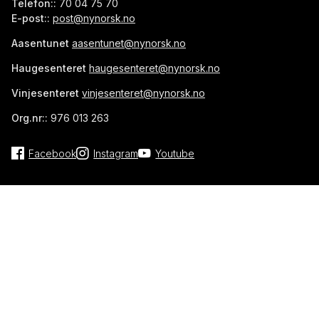
Telefon::
70 04 75 70
Norsk Målungdom-samlinga
E-post::
post@nynorsk.no
Aasentunet
aasentunet@nynorsk.no
Bibliotek
Haugesenteret
haugesenteret@nynorsk.no
Ca. 15 000 bøker i boksamlingene etter Henrik Rytter og
Reidar Djupedal (lokalisert i Aasentunet).
Vinjesenteret
vinjesenteret@nynorsk.no
Org.nr::
976 013 263
Facebook
Instagram
Youtube