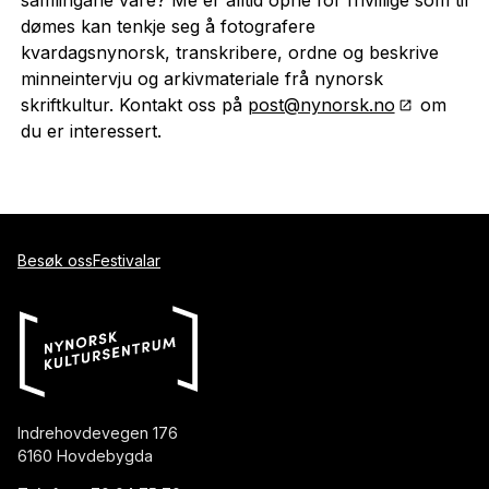
brev og postkort mellom Olav H. Hauge og Bodil
dømes kan tenkje seg å fotografere
Cappelen 1970–1975)
kvardagsnynorsk, transkribere, ordne og beskrive
Hovdebygda ungdomslag
minneintervju og arkivmateriale frå nynorsk
Studentmållaget i Volda
skriftkultur. Kontakt oss på
post@nynorsk.no
om
du er interessert.
Idar Handagard-samlinga. Samlinga inneheld blant anna
originalbrev frå A.O. Vinje
Ivar Aasen-manuskript frå Djupedal-samlinga (218
originalmanuskript)
Kjell Haugland-arkivet
Besøk oss
Festivalar
Mållovs-arkivet etter Jon Grepstad
Olav H. Hauge-arkiv (notatbøker, kopiar av brev og
avisklipp)
Sissel Marie Skjelten-arkivet
Ein del mindre kopi- og klipparkiv
Indrehovdevegen 176
6160 Hovdebygda
Minneintervju med ulike kjelder for nynorsk skriftkultur