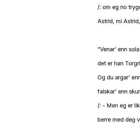
/: om eg no tryg
Astrid, mi Astrid
”Venar’ enn sola
det er han Torgr
Og du argar’ enn 
falskar’ enn sk
/: - Men eg er li
berre med deg vi