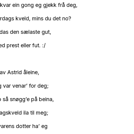
kvar ein gong eg gjekk frå deg,
rdags kveld, mins du det no?
gdas den sælaste gut,
d prest eller fut. :/
av Astrid åleine,
 var venar’ for deg;
o så snøgg’e på beina,
agskveld ila til meg;
varens dotter ha’ eg