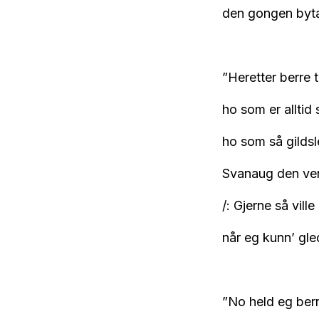
den gongen byta,
”Heretter berre t
ho som er alltid
ho som så gildsl
Svanaug den ven
/: Gjerne så vill
når eg kunn’ gl
”No held eg berr