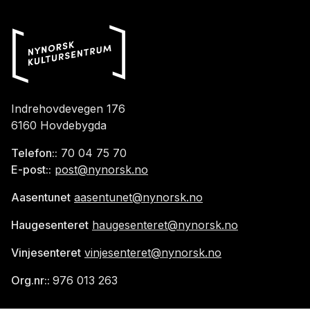
Indrehovdevegen 176
6160 Hovdebygda
Telefon::
70 04 75 70
E-post::
post@nynorsk.no
Aasentunet
aasentunet@nynorsk.no
Haugesenteret
haugesenteret@nynorsk.no
Vinjesenteret
vinjesenteret@nynorsk.no
Org.nr::
976 013 263