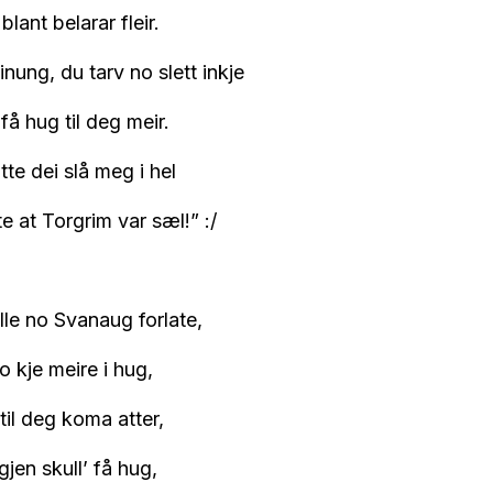
blant belarar fleir.
nung, du tarv no slett inkje
få hug til deg meir.
te dei slå meg i hel
te at Torgrim var sæl!” :/
le no Svanaug forlate,
 kje meire i hug,
til deg koma atter,
gjen skull’ få hug,