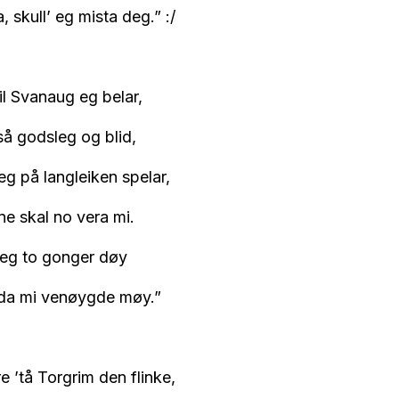
 skull’ eg mista deg.” :/
il Svanaug eg belar,
 så godsleg og blid,
eg på langleiken spelar,
e skal no vera mi.
e eg to gonger døy
eda mi venøygde møy.”
e ’tå Torgrim den flinke,