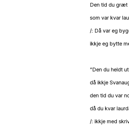
Den tid du græt 
som var kvar lau
/: Då var eg by
ikkje eg bytte me
”Den du heldt ut
då ikkje Svanaug
den tid du var n
då du kvar laurd
/: ikkje med skri