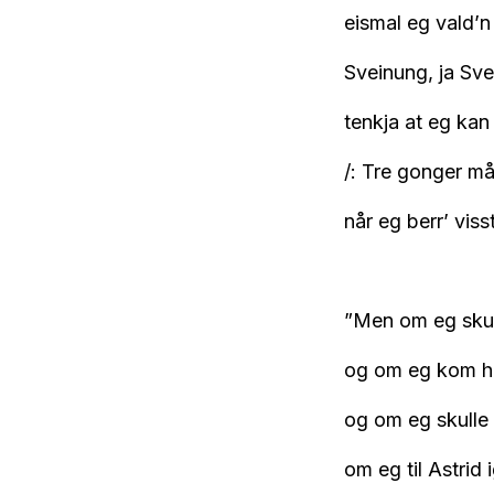
eismal eg vald’n 
Sveinung, ja Svei
tenkja at eg kan 
/: Tre gonger måt
når eg berr’ viss
”Men om eg skul
og om eg kom ho
og om eg skulle 
om eg til Astrid i