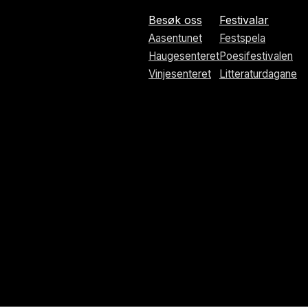
Besøk oss
Festivalar
Aasentunet
Festspela
Haugesenteret
Poesifestivalen
Vinjesenteret
Litteraturdagane