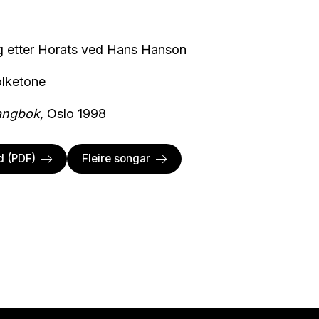
g etter Horats ved Hans Hanson
olketone
angbok,
Oslo 1998
d (PDF)
Fleire songar