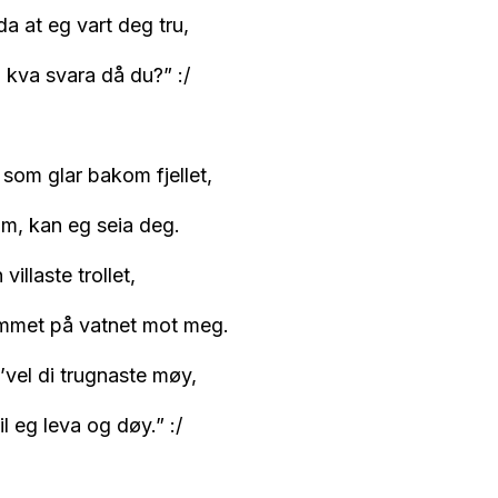
da at eg vart deg tru,
, kva svara då du?” :/
 som glar bakom fjellet,
im, kan eg seia deg.
villaste trollet,
ummet på vatnet mot meg.
k’vel di trugnaste møy,
l eg leva og døy.” :/