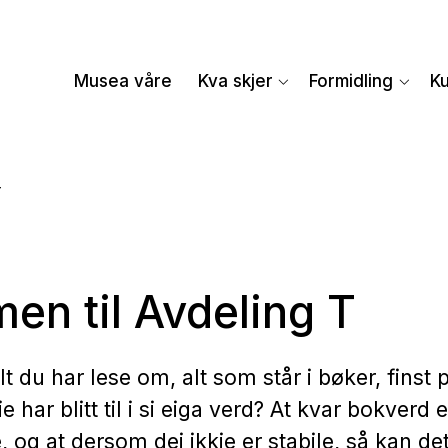
Musea våre
Kva skjer
Formidling
K
T
en til Avdeling T
lt du har lese om, alt som står i bøker, finst
ie har blitt til i si eiga verd? At kvar bokverd e
 og at dersom dei ikkje er stabile, så kan det