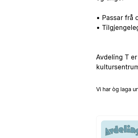
• Passar frå 
• Tilgjengele
Avdeling T e
kultursentru
Vi har òg laga u