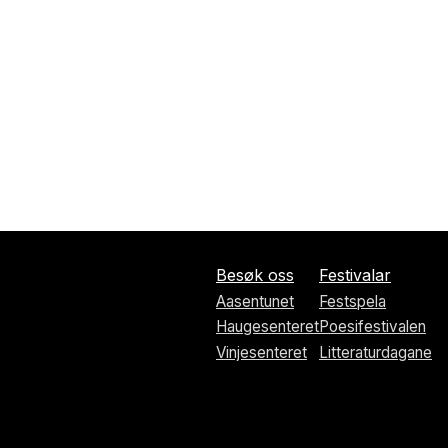
Besøk oss
Festivalar
Aasentunet
Festspela
Haugesenteret
Poesifestivalen
Vinjesenteret
Litteraturdagane