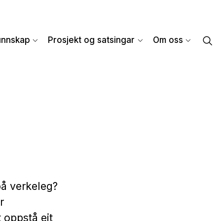
unnskap
Prosjekt og satsingar
Om oss
 på verkeleg?
r
 oppstå eit