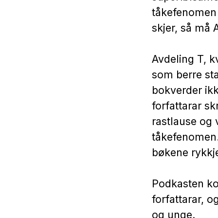
tåkefenomen 
skjer, så må 
Avdeling T, k
som berre sta
bokverder ikkj
forfattarar sk
rastlause og 
tåkefenomen.
bøkene rykkje
Podkasten ko
forfattarar, 
og unge.