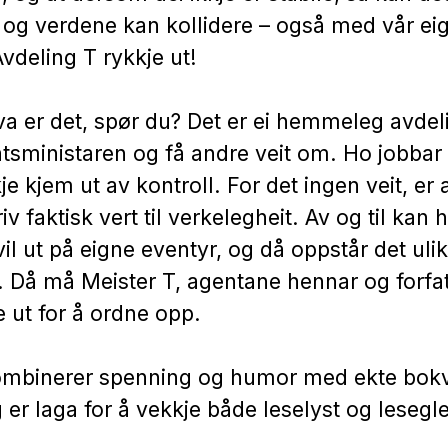
og verdene kan kollidere – også med vår eig
Avdeling T rykkje ut!
va er det, spør du? Det er ei hemmeleg avdel
tsministaren og få andre veit om. Ho jobbar 
e kjem ut av kontroll. For det ingen veit, er a
riv faktisk vert til verkelegheit. Av og til kan h
vil ut på eigne eventyr, og då oppstår det uli
 Då må Meister T, agentane hennar og forfa
 ut for å ordne opp.
mbinerer spenning og humor med ekte bok
og er laga for å vekkje både leselyst og leseg