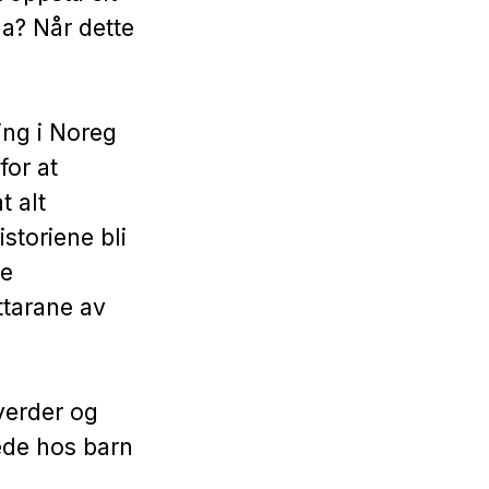
a? Når dette
ing i Noreg
for at
t alt
istoriene bli
ke
ttarane av
verder og
lede hos barn