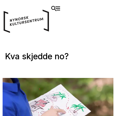
Kva skjedde no?