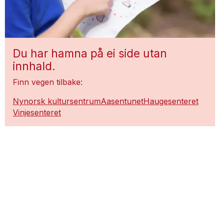
Du har hamna på ei side utan
innhald.
Finn vegen tilbake:
Nynorsk kultursentrum
Aasentunet
Haugesenteret
Vinjesenteret