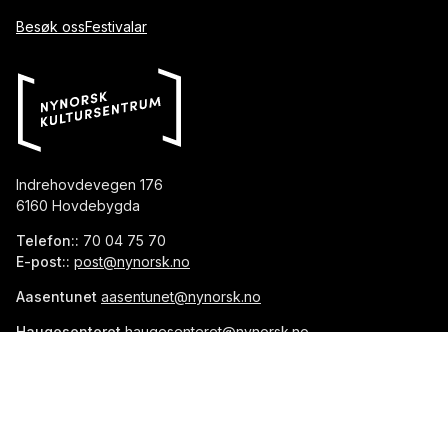
Besøk oss
Festivalar
Indrehovdevegen 176
6160 Hovdebygda
Telefon::
70 04 75 70
E-post::
post@nynorsk.no
Aasentunet
aasentunet@nynorsk.no
Haugesenteret
haugesenteret@nynorsk.no
Vinjesenteret
vinjesenteret@nynorsk.no
Org.nr::
976 013 263