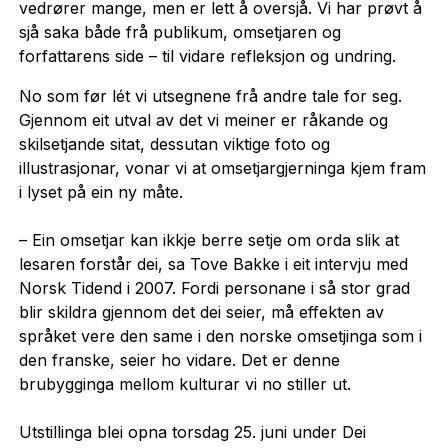
vedrører mange, men er lett å oversjå. Vi har prøvt å
sjå saka både frå publikum, omsetjaren og
forfattarens side – til vidare refleksjon og undring.
No som før lét vi utsegnene frå andre tale for seg.
Gjennom eit utval av det vi meiner er råkande og
skilsetjande sitat, dessutan viktige foto og
illustrasjonar, vonar vi at omsetjargjerninga kjem fram
i lyset på ein ny måte.
– Ein omsetjar kan ikkje berre setje om orda slik at
lesaren forstår dei, sa Tove Bakke i eit intervju med
Norsk Tidend i 2007. Fordi personane i så stor grad
blir skildra gjennom det dei seier, må effekten av
språket vere den same i den norske omsetjinga som i
den franske, seier ho vidare. Det er denne
brubygginga mellom kulturar vi no stiller ut.
Utstillinga blei opna torsdag 25. juni under Dei