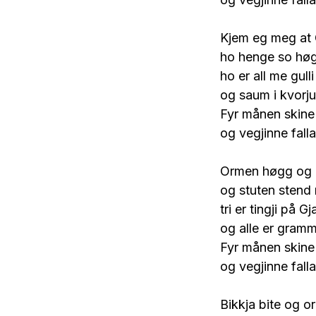
Kjem eg meg at G
ho henge so høgt
ho er all me gulli
og saum i kvorju
Fyr månen skine
og vegjinne falla
Ormen høgg og b
og stuten stend m
tri er tingji på Gj
og alle er gramm
Fyr månen skine
og vegjinne falla
Bikkja bite og o