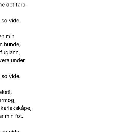
ne det fara.
 so vide.
en min,
in hunde,
efuglann,
vera under.
 so vide.
eksti,
nermog;
skarlakskåpe,
r min fot.
 so vide.