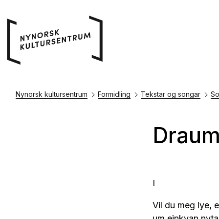
Nynorsk kultursentrum
Formidling
Tekstar og songar
So
Draum
I
Vil du meg lye, 
um einkvan nyta