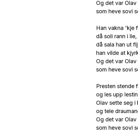
Og det var Olav
som heve sovi so
Han vakna 'kje f
då soli rann i lie,
då sala han ut fl
han vilde at kjyrk
Og det var Olav
som heve sovi so
Presten stende fy
og les upp lesti
Olav sette seg i 
og tele drauma
Og det var Olav
som heve sovi so