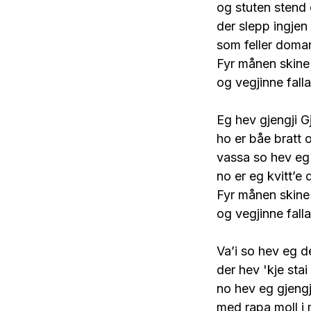
og stuten stend 
der slepp ingjen 
som feller doma
Fyr månen skine
og vegjinne falla
Eg hev gjengji Gj
ho er båe bratt o
vassa so hev eg
no er eg kvitt’e d
Fyr månen skine
og vegjinne falla
Va’i so hev eg 
der hev 'kje sta
no hev eg gjengji
med rapa moll i