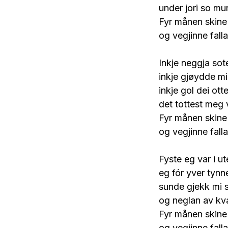
under jori so mu
Fyr månen skine
og vegjinne falla
Inkje neggja sot
inkje gjøydde m
inkje gol dei ott
det tottest meg 
Fyr månen skine
og vegjinne falla
Fyste eg var i ut
eg fór yver tyn
sunde gjekk mi 
og neglan av kva
Fyr månen skine
og vegjinne falla