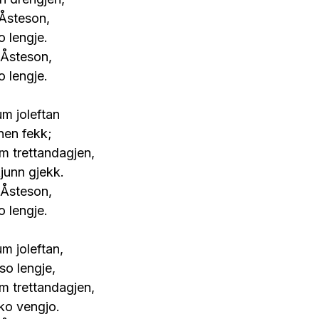
 Åsteson,
 lengje.
 Åsteson,
 lengje.
m joleftan
nen fekk;
um trettandagjen,
kjunn gjekk.
 Åsteson,
 lengje.
m joleftan,
so lengje,
um trettandagjen,
ko vengjo.