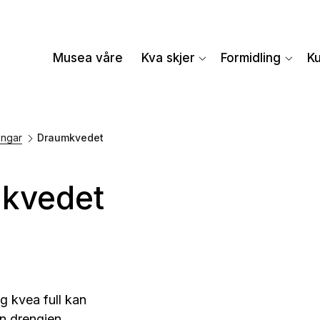
Musea våre
Kva skjer
Formidling
K
ngar
Draumkvedet
kvedet
eg kvea full kan
n drengjen,