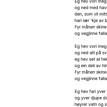
Eg hev vori me
og ned med hav
den, som vil mitt
han lær 'kje av 
Fyr månen skine
og vegjinne falla
Eg hev vori me
og ned att på sva
eg hev set at hei
og ein deil av hi
Fyr månen skine
og vegjinne falla
Eg hev fari yver
og yver djupe da
høyrer vatn og se