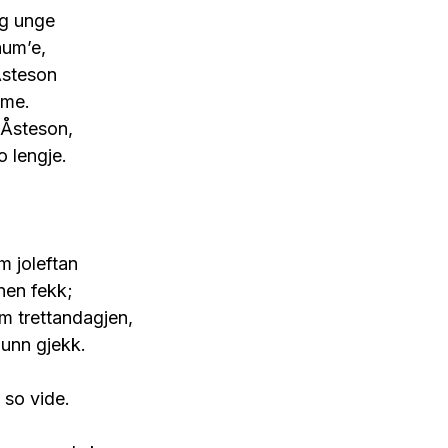
g unge
aum’e,
Åsteson
ume.
 Åsteson,
 lengje.
m joleftan
nen fekk;
um trettandagjen,
junn gjekk.
 so vide.