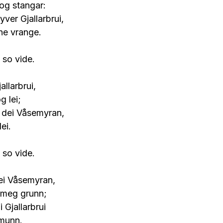
og stangar:
yver Gjallarbrui,
ne vrange.
 so vide.
allarbrui,
g lei;
 dei Våsemyran,
ei.
 so vide.
dei Våsemyran,
i meg grunn;
 Gjallarbrui
 munn.