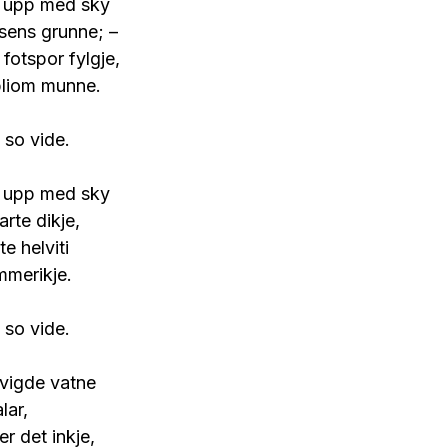
g upp med sky
sens grunne; –
 fotspor fylgje,
bliom munne.
 so vide.
g upp med sky
rte dikje,
te helviti
mmerikje.
 so vide.
 vigde vatne
lar,
r det inkje,