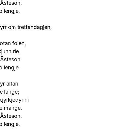
 Åsteson,
 lengje.
yrr om trettandagjen,
jotan folen,
junn rie.
 Åsteson,
 lengje.
r altari
ne lange;
kjyrkjedynni
ne mange.
 Åsteson,
 lengje.