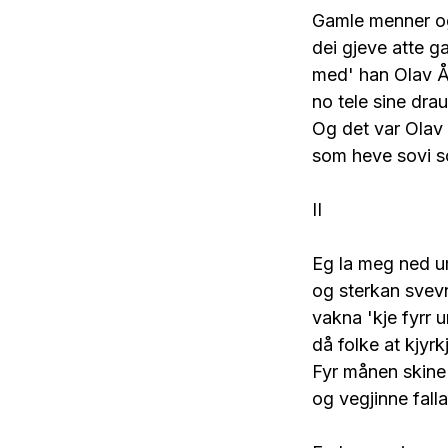
Gamle menner o
dei gjeve atte g
med' han Olav 
no tele sine dra
Og det var Olav
som heve sovi so
II
Eg la meg ned u
og sterkan svev
vakna 'kje fyrr 
då folke at kjyrk
Fyr månen skine
og vegjinne falla