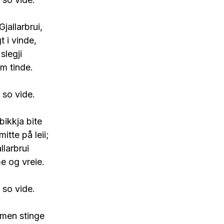
jallarbrui,
 i vinde,
 slegji
m tinde.
 so vide.
ikkja bite
itte på leii;
allarbrui
e og vreie.
 so vide.
rmen stinge