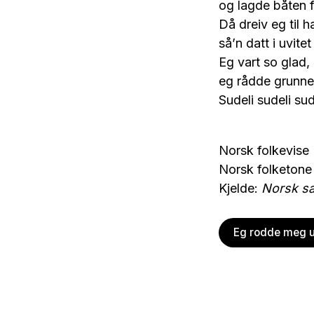
og lagde båten fo
Då dreiv eg til 
så’n datt i uvitet
Eg vart so glad, 
eg rådde grunnen
Sudeli sudeli sud
Norsk folkevise
Norsk folketone
Kjelde:
Norsk s
Eg rodde meg u