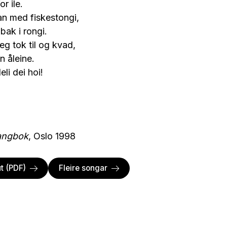
r ile.
han med fiskestongi,
 bak i rongi.
eg tok til og kvad,
 åleine.
eli dei hoi!
angbok
, Oslo 1998
t (PDF)
Fleire songar