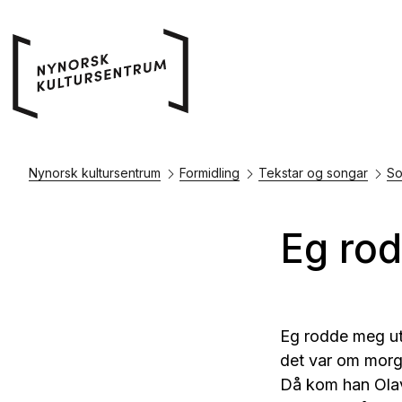
Nynorsk kultursentrum
Formidling
Tekstar og songar
So
Eg ro
Eg rodde meg ut
det var om morg
Då kom han Ola