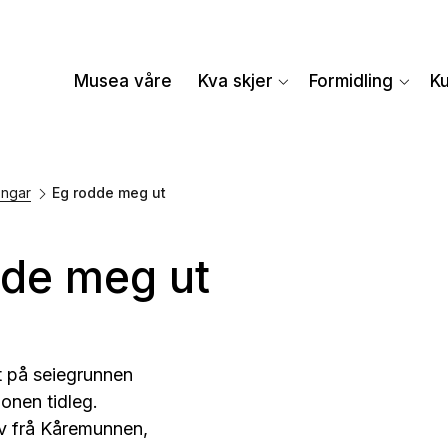
Musea våre
Kva skjer
Formidling
K
ngar
Eg rodde meg ut
dde meg ut
 på seiegrunnen
onen tidleg.
v frå Kåremunnen,