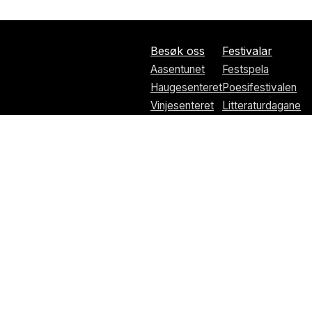
Besøk oss
Festivalar
Aasentunet
Festspela
Haugesenteret
Poesifestivalen
Vinjesenteret
Litteraturdagane