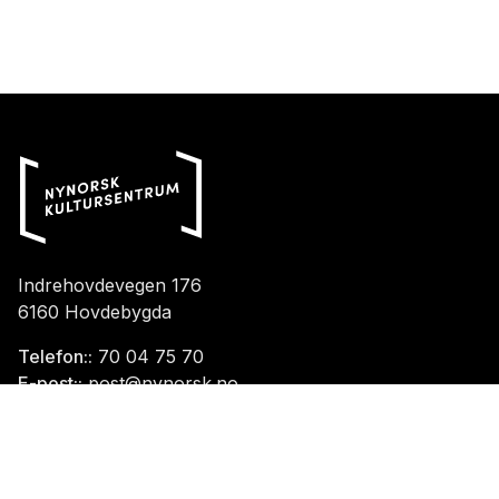
Indrehovdevegen 176
6160 Hovdebygda
Telefon::
70 04 75 70
E-post::
post@nynorsk.no
Aasentunet
aasentunet@nynorsk.no
Haugesenteret
haugesenteret@nynorsk.no