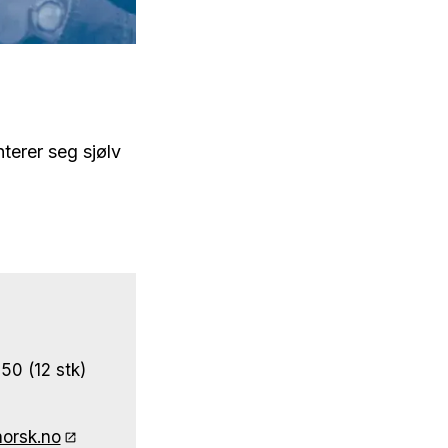
terer seg sjølv
 50 (12 stk)
norsk.no