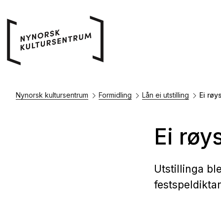
Nynorsk kultursentrum
Formidling
Lån ei utstilling
Ei røy
Ei røy
Utstillinga b
festspeldikta