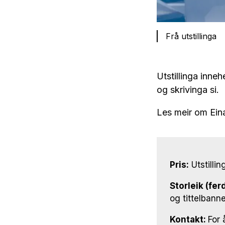
Frå utstillinga
Utstillinga inne
og skrivinga si.
Les meir om Ein
Pris:
Utstillin
Storleik (fer
og tittelbann
Kontakt:
For 