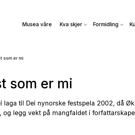
Musea våre
Kva skjer
Formidling
K
st som er mi
st som er mi
lei laga til Dei nynorske festspela 2002, då Ø
r, og legg vekt på mangfaldet i forfattarskape