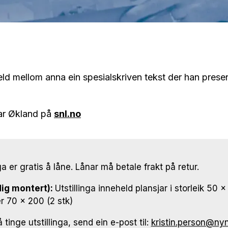
held mellom anna ein spesialskriven tekst der han presen
ar Økland på
snl.no
ga er gratis å låne. Lånar må betale frakt på retur.
dig montert):
Utstillinga inneheld plansjar i storleik 50 x
er 70 x 200 (2 stk)
å tinge utstillinga, send ein e-post til:
kristin.person@ny