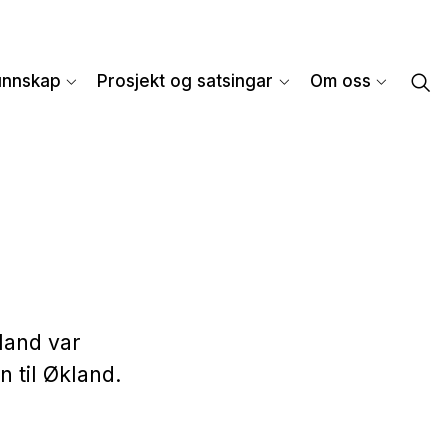
unnskap
Prosjekt og satsingar
Om oss
kland var
n til Økland.