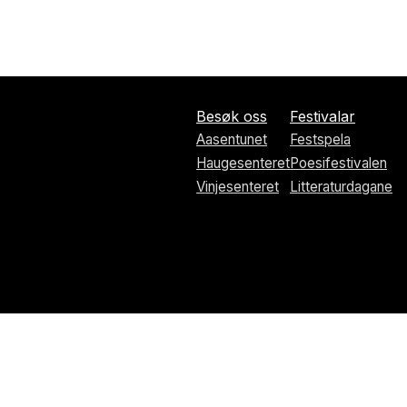
Besøk oss
Festivalar
Aasentunet
Festspela
Haugesenteret
Poesifestivalen
Vinjesenteret
Litteraturdagane