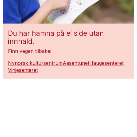
Du har hamna på ei side utan
innhald.
Finn vegen tilbake:
Nynorsk kultursentrum
Aasentunet
Haugesenteret
Vinjesenteret