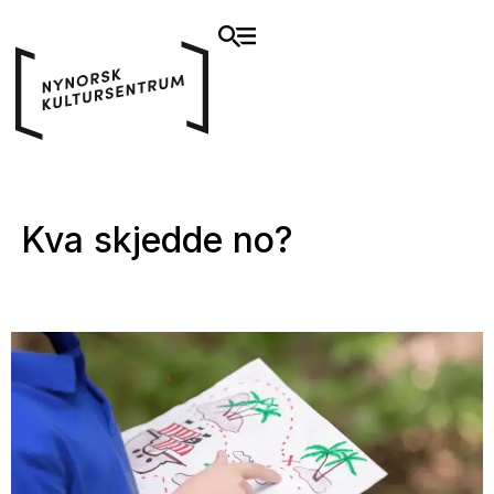
Kva skjedde no?