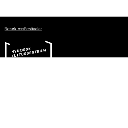
Besøk oss
Festivalar
Indrehovdevegen 176
6160 Hovdebygda
Telefon::
70 04 75 70
E-post::
post@nynorsk.no
Aasentunet
aasentunet@nynorsk.no
Haugesenteret
haugesenteret@nynorsk.no
Vinjesenteret
vinjesenteret@nynorsk.no