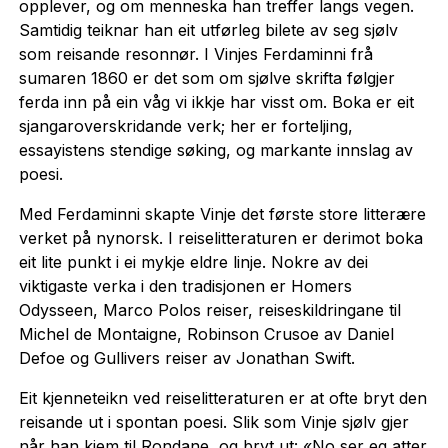
opplever, og om menneska han treffer langs vegen.
Samtidig teiknar han eit utførleg bilete av seg sjølv
som reisande resonnør. I Vinjes Ferdaminni frå
sumaren 1860 er det som om sjølve skrifta følgjer
ferda inn på ein våg vi ikkje har visst om. Boka er eit
sjangaroverskridande verk; her er forteljing,
essayistens stendige søking, og markante innslag av
poesi.
Med Ferdaminni skapte Vinje det første store litterære
verket på nynorsk. I reiselitteraturen er derimot boka
eit lite punkt i ei mykje eldre linje. Nokre av dei
viktigaste verka i den tradisjonen er Homers
Odysseen, Marco Polos reiser, reiseskildringane til
Michel de Montaigne, Robinson Crusoe av Daniel
Defoe og Gullivers reiser av Jonathan Swift.
Eit kjenneteikn ved reiselitteraturen er at ofte bryt den
reisande ut i spontan poesi. Slik som Vinje sjølv gjer
når han kjem til Rondane, og bryt ut: «No ser eg atter