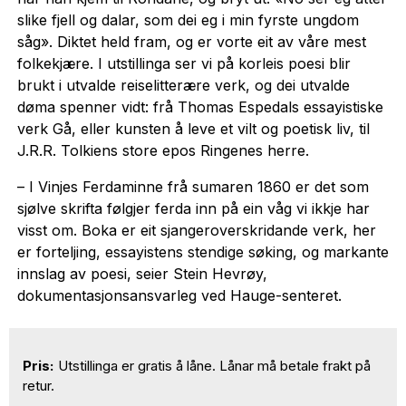
slike fjell og dalar, som dei eg i min fyrste ungdom
såg». Diktet held fram, og er vorte eit av våre mest
folkekjære. I utstillinga ser vi på korleis poesi blir
brukt i utvalde reiselitterære verk, og dei utvalde
døma spenner vidt: frå Thomas Espedals essayistiske
verk Gå, eller kunsten å leve et vilt og poetisk liv, til
J.R.R. Tolkiens store epos Ringenes herre.
– I Vinjes Ferdaminne frå sumaren 1860 er det som
sjølve skrifta følgjer ferda inn på ein våg vi ikkje har
visst om. Boka er eit sjangeroverskridande verk, her
er forteljing, essayistens stendige søking, og markante
innslag av poesi, seier Stein Hevrøy,
dokumentasjonsansvarleg ved Hauge-senteret.
Pris:
Utstillinga er gratis å låne. Lånar må betale frakt på
retur.