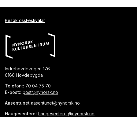
Besøk oss
Festivalar
Indrehovdevegen 176
6160 Hovdebygda
Telefon::
70 04 75 70
E-post::
post@nynorsk.no
Aasentunet
aasentunet@nynorsk.no
Haugesenteret
haugesenteret@nynorsk.no
Vinjesenteret
vinjesenteret@nynorsk.no
Org.nr::
976 013 263