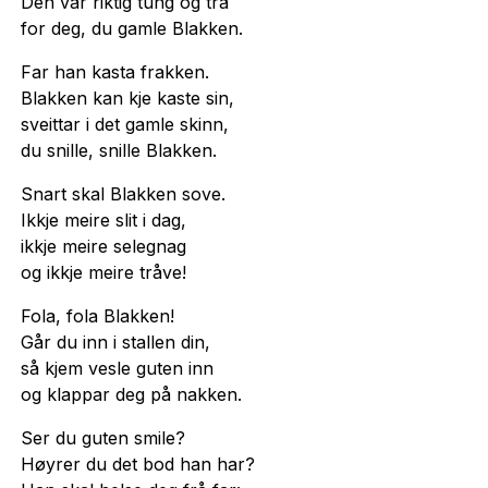
Den var riktig tung og trå
for deg, du gamle Blakken.
Far han kasta frakken.
Blakken kan kje kaste sin,
sveittar i det gamle skinn,
du snille, snille Blakken.
Snart skal Blakken sove.
Ikkje meire slit i dag,
ikkje meire selegnag
og ikkje meire tråve!
Fola, fola Blakken!
Går du inn i stallen din,
så kjem vesle guten inn
og klappar deg på nakken.
Ser du guten smile?
Høyrer du det bod han har?