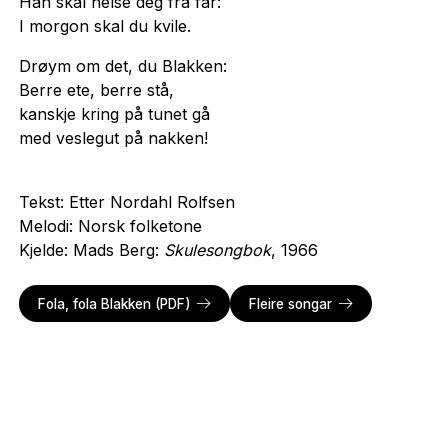
Han skal helse deg frå far:
I morgon skal du kvile.
Drøym om det, du Blakken:
Berre ete, berre stå,
kanskje kring på tunet gå
med veslegut på nakken!
Tekst: Etter Nordahl Rolfsen
Melodi: Norsk folketone
Kjelde: Mads Berg:
Skulesongbok
, 1966
Fola, fola Blakken (PDF)
Fleire songar