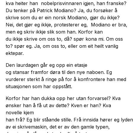
kva heiter han nobelprisvinnaren igjen, han franske?
Du tenker på Patrick Modiano? Ja, du forsøker å
skrive som du er ein norsk Modiano, gjør du ikkje?
Nei, det gjør eg ikkje, protesterer eg, Modiano er bra,
men eg skriv ikkje slik som han. Korfor kan
du ikkje skrive om oss to, då? spør kona mi. Om oss
to? spør eg. Ja, om oss to, eller om eit heilt vanlig
ektepar.
Den laurdagen går eg opp ein etasje
og stansar framfor døra til den nye naboen. Eg
vurderer sterkt å ringe på for å konfrontere han med
situasjonen som har oppstått.
Korfor har han dukka opp her utan forvarsel? Kva
ønsker han å få ut av dette? Kven er han? Kva
novelle kjem
han frå? Eg blir ståande stille. Frå innsida hører eg lyden
av ei skrivemaskin, det er av den gamle typen,