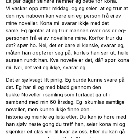
Eit par dagar seinare nemner eg dette for kona.
Vi vaskar opp etter middag, og eg seier at eg trur at
den nye naboen kan vere ein eg-person frå ei av
mine noveller. Kona mi svarar ikkje med det
same. Eg gjentar at eg trur mannen over oss er eg-
personen frå ei av novellene mine. Korfor trur du
det? spør ho. Nei, det er bare ei kjensle, svarar eg,
måten han oppfører seg på, korleis han ser ut, heile
auraen rundt han. Kva novelle er det, då? spør kona
mi. Nei, det veit eg ikkje, svarar eg.
Det er sjølvsagt litt pinlig. Eg burde kunne svare på
det. Eg har til og med bladd gjennom den
tjukke Noveller i samling som forlaget ga ut i
samband med min 60 årsdag. Eg skumlas samtlige
noveller, men kunne ikkje finne den
historia eg meinte eg leita etter. Du kan jo høre med
han sjølv neste gong du treff han, seier kona mi og
skjenker eit glas vin til kvar av oss. Eller du kan gå