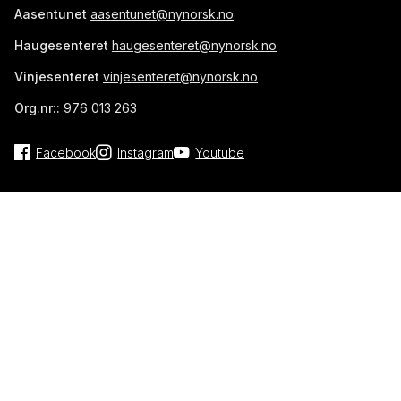
Aasentunet
aasentunet@nynorsk.no
Haugesenteret
haugesenteret@nynorsk.no
Vinjesenteret
vinjesenteret@nynorsk.no
Org.nr::
976 013 263
Facebook
Instagram
Youtube