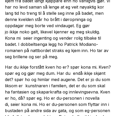
kjem frå badet langt kjappare enn ho vanligvis gjør. Vi
har no levd saman så lenge at eg veit nøyaktig kor
lang tid ho treng til å stelle seg inne på badet, men
denne kvelden står ho brått i døropninga og
oppdagar meg borte ved vindauget. Eg gjør
jo ikkje noko galt, likevel kjenner eg meg skuldig.
Kona mi seier ingenting og vender rolig tilbake til
badet. I dobbeltsenga legg ho Patrick Modiano-
romanen på nattbordet straks eg kjem inn. Ho tar av
seg brillene og ser på meg.
Har du ikkje forstått kven ho er? spør kona mi. Kven?
spør eg og gjør meg dum. Har du endå ikkje skjønt
det? spør ho og himlar med augene. Det er jo du som
liksom er kunstnaren i familien, det er du som skal
ha fantasien og skaparkrafta og innlevingsevna. Kven
er ho, då? spør eg. Ho er du-personen i novella
di, seier kona mi. Ho er du-personen som flyttar inn i
bustaden på andre sida av gata, og som eg-personen