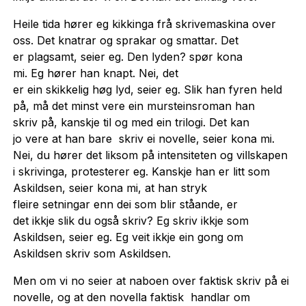
Heile tida hører eg kikkinga frå skrivemaskina over
oss. Det knatrar og sprakar og smattar. Det
er plagsamt, seier eg. Den lyden? spør kona
mi. Eg hører han knapt. Nei, det
er ein skikkelig høg lyd, seier eg. Slik han fyren held
på, må det minst vere ein mursteinsroman han
skriv på, kanskje til og med ein trilogi. Det kan
jo vere at han bare skriv ei novelle, seier kona mi.
Nei, du hører det liksom på intensiteten og villskapen
i skrivinga, protesterer eg. Kanskje han er litt som
Askildsen, seier kona mi, at han stryk
fleire setningar enn dei som blir ståande, er
det ikkje slik du også skriv? Eg skriv ikkje som
Askildsen, seier eg. Eg veit ikkje ein gong om
Askildsen skriv som Askildsen.
Men om vi no seier at naboen over faktisk skriv på ei
novelle, og at den novella faktisk handlar om