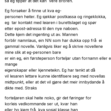
så eg tipper at det kan vere broren.
Eg forsøker å finne ut kva eg-
personen heiter. Eg sjekkar postkassa og ringeklokka,
eg tar kontakt med leiaren i burettslaget og spør
etter epost-adressa til den nye naboen.
Dette kjem det ingenting ut av. Mannen
forblir namnlaus, ein NN som har dukka opp frå ei
gammal novelle. Vanligvis liker eg å skrive novellene
mine slik at eg-personen bare
er ein eg, ein førsteperson forteljar utan fornamn eller 
mange
eigenskapar eller kjenneteikn. Eg har tenkt at då
vil lesaren lettare kunne identifisere seg med novellas
midtpunkt, eller at det vil gjøre det meir innbydande å
dikte med. Straks
forteljaren skal heite noko, gir det føringar for
korleis vedkommande ser ut, kvar han
eller ho kjem frå, kva sosial klasse han