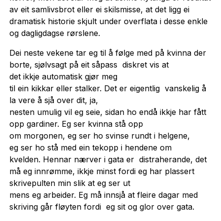
av eit samlivsbrot eller ei skilsmisse, at det ligg ei
dramatisk historie skjult under overflata i desse enkle
og dagligdagse rørslene.
Dei neste vekene tar eg til å følge med på kvinna der
borte, sjølvsagt på eit såpass diskret vis at
det ikkje automatisk gjør meg
til ein kikkar eller stalker. Det er eigentlig vanskelig å
la vere å sjå over dit, ja,
nesten umulig vil eg seie, sidan ho endå ikkje har fått
opp gardiner. Eg ser kvinna stå opp
om morgonen, eg ser ho svinse rundt i helgene,
eg ser ho stå med ein tekopp i hendene om
kvelden. Hennar nærver i gata er distraherande, det
må eg innrømme, ikkje minst fordi eg har plassert
skrivepulten min slik at eg ser ut
mens eg arbeider. Eg må innsjå at fleire dagar med
skriving går fløyten fordi eg sit og glor over gata.