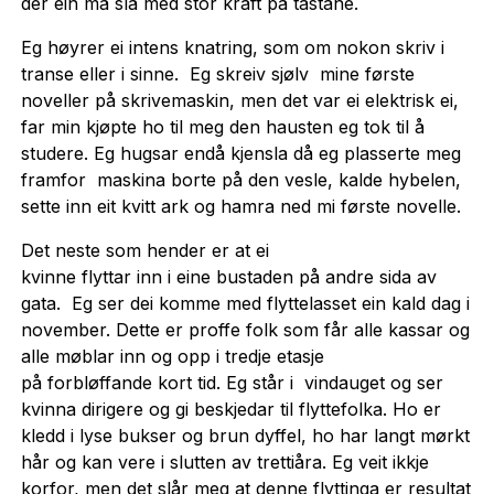
der ein må slå med stor kraft på tastane.
Eg høyrer ei intens knatring, som om nokon skriv i
transe eller i sinne. Eg skreiv sjølv mine første
noveller på skrivemaskin, men det var ei elektrisk ei,
far min kjøpte ho til meg den hausten eg tok til å
studere. Eg hugsar endå kjensla då eg plasserte meg
framfor maskina borte på den vesle, kalde hybelen,
sette inn eit kvitt ark og hamra ned mi første novelle.
Det neste som hender er at ei
kvinne flyttar inn i eine bustaden på andre sida av
gata. Eg ser dei komme med flyttelasset ein kald dag i
november. Dette er proffe folk som får alle kassar og
alle møblar inn og opp i tredje etasje
på forbløffande kort tid. Eg står i vindauget og ser
kvinna dirigere og gi beskjedar til flyttefolka. Ho er
kledd i lyse bukser og brun dyffel, ho har langt mørkt
hår og kan vere i slutten av trettiåra. Eg veit ikkje
korfor, men det slår meg at denne flyttinga er resultat