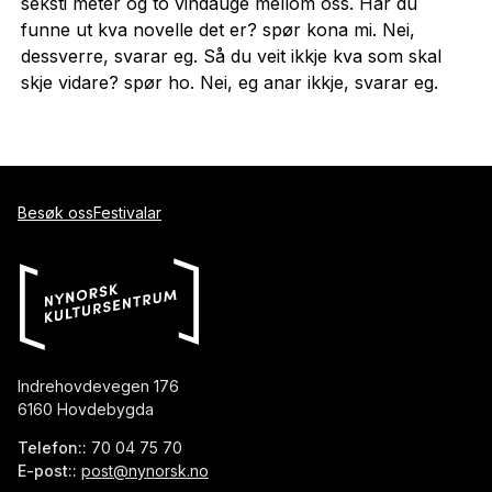
seksti meter og to vindauge mellom oss. Har du
funne ut kva novelle det er? spør kona mi. Nei,
dessverre, svarar eg. Så du veit ikkje kva som skal
skje vidare? spør ho. Nei, eg anar ikkje, svarar eg.
Besøk oss
Festivalar
Indrehovdevegen 176
6160 Hovdebygda
Telefon::
70 04 75 70
E-post::
post@nynorsk.no