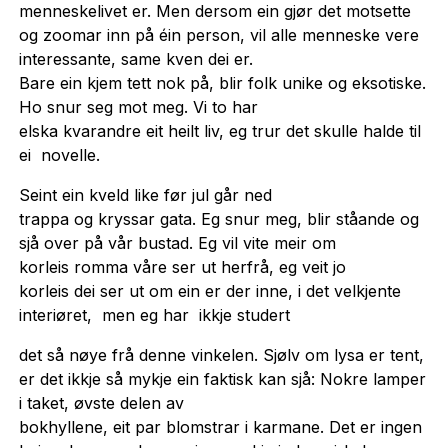
menneskelivet er. Men dersom ein gjør det motsette
og zoomar inn på éin person, vil alle menneske vere
interessante, same kven dei er.
Bare ein kjem tett nok på, blir folk unike og eksotiske.
Ho snur seg mot meg. Vi to har
elska kvarandre eit heilt liv, eg trur det skulle halde til
ei novelle.
Seint ein kveld like før jul går ned
trappa og kryssar gata. Eg snur meg, blir ståande og
sjå over på vår bustad. Eg vil vite meir om
korleis romma våre ser ut herfrå, eg veit jo
korleis dei ser ut om ein er der inne, i det velkjente
interiøret, men eg har ikkje studert
det så nøye frå denne vinkelen. Sjølv om lysa er tent,
er det ikkje så mykje ein faktisk kan sjå: Nokre lamper
i taket, øvste delen av
bokhyllene, eit par blomstrar i karmane. Det er ingen