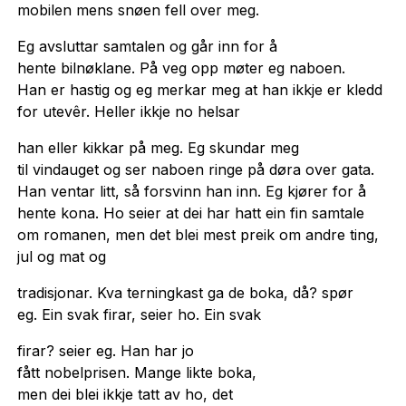
mobilen mens snøen fell over meg.
Eg avsluttar samtalen og går inn for å
hente bilnøklane. På veg opp møter eg naboen.
Han er hastig og eg merkar meg at han ikkje er kledd
for utevêr. Heller ikkje no helsar
han eller kikkar på meg. Eg skundar meg
til vindauget og ser naboen ringe på døra over gata.
Han ventar litt, så forsvinn han inn. Eg kjører for å
hente kona. Ho seier at dei har hatt ein fin samtale
om romanen, men det blei mest preik om andre ting,
jul og mat og
tradisjonar. Kva terningkast ga de boka, då? spør
eg. Ein svak firar, seier ho. Ein svak
firar? seier eg. Han har jo
fått nobelprisen. Mange likte boka,
men dei blei ikkje tatt av ho, det