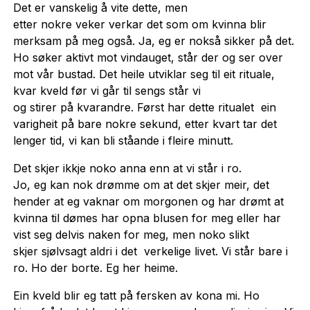
Det er vanskelig å vite dette, men
etter nokre veker verkar det som om kvinna blir
merksam på meg også. Ja, eg er nokså sikker på det.
Ho søker aktivt mot vindauget, står der og ser over
mot vår bustad. Det heile utviklar seg til eit rituale,
kvar kveld før vi går til sengs står vi
og stirer på kvarandre. Først har dette ritualet ein
varigheit på bare nokre sekund, etter kvart tar det
lenger tid, vi kan bli ståande i fleire minutt.
Det skjer ikkje noko anna enn at vi står i ro.
Jo, eg kan nok drømme om at det skjer meir, det
hender at eg vaknar om morgonen og har drømt at
kvinna til dømes har opna blusen for meg eller har
vist seg delvis naken for meg, men noko slikt
skjer sjølvsagt aldri i det verkelige livet. Vi står bare i
ro. Ho der borte. Eg her heime.
Ein kveld blir eg tatt på fersken av kona mi. Ho