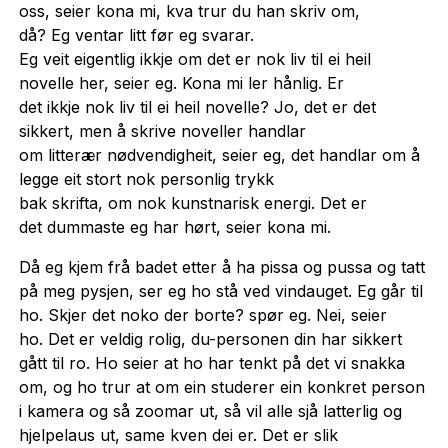
oss, seier kona mi, kva trur du han skriv om,
då? Eg ventar litt før eg svarar.
Eg veit eigentlig ikkje om det er nok liv til ei heil
novelle her, seier eg. Kona mi ler hånlig. Er
det ikkje nok liv til ei heil novelle? Jo, det er det
sikkert, men å skrive noveller handlar
om litterær nødvendigheit, seier eg, det handlar om å
legge eit stort nok personlig trykk
bak skrifta, om nok kunstnarisk energi. Det er
det dummaste eg har hørt, seier kona mi.
Då eg kjem frå badet etter å ha pissa og pussa og tatt
på meg pysjen, ser eg ho stå ved vindauget. Eg går til
ho. Skjer det noko der borte? spør eg. Nei, seier
ho. Det er veldig rolig, du-personen din har sikkert
gått til ro. Ho seier at ho har tenkt på det vi snakka
om, og ho trur at om ein studerer ein konkret person
i kamera og så zoomar ut, så vil alle sjå latterlig og
hjelpelaus ut, same kven dei er. Det er slik