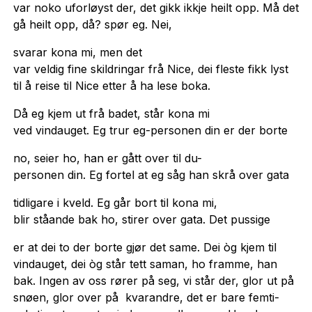
var noko uforløyst der, det gikk ikkje heilt opp. Må det
gå heilt opp, då? spør eg. Nei,
svarar kona mi, men det
var veldig fine skildringar frå Nice, dei fleste fikk lyst
til å reise til Nice etter å ha lese boka.
Då eg kjem ut frå badet, står kona mi
ved vindauget. Eg trur eg-personen din er der borte
no, seier ho, han er gått over til du-
personen din. Eg fortel at eg såg han skrå over gata
tidligare i kveld. Eg går bort til kona mi,
blir ståande bak ho, stirer over gata. Det pussige
er at dei to der borte gjør det same. Dei òg kjem til
vindauget, dei òg står tett saman, ho framme, han
bak. Ingen av oss rører på seg, vi står der, glor ut på
snøen, glor over på kvarandre, det er bare femti-