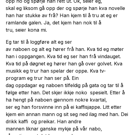
opp no og spørje han rett ut. Ok, seier eg,
skal eg liksom gå opp der og spørje han kva novelle
han har stukke av frå? Han kjem til å tru at eg er
ramlande galen. Ja, det kjem han nok til å
tru, seier kona mi.
Eg tar til å loggføre alt eg ser
av naboen og alt eg hører frå han. Kva tid eg møter
han i oppgangen. Kva tid eg ser han frå vindauget.
Kva tid på døgnet eg hører han gå over golvet. Kva
musikk eg trur han spelar der oppe. Kva tv-
program eg trur han ser på. Ein
dag oppdagar eg naboen tilfeldig på gata og tar til å
følge etter han. Det skjer ikkje noko spesielt. Etter å
ha hengt på naboen gjennom nokre kvartal,
ser eg han forsvinne inn på ei kaffisjappe. Litt etter
kjem ein annan mann og sit seg ned ilag med han. Dei
drikk kaffi og preikar. Han andre
mannen liknar ganske mykje på vår nabo,