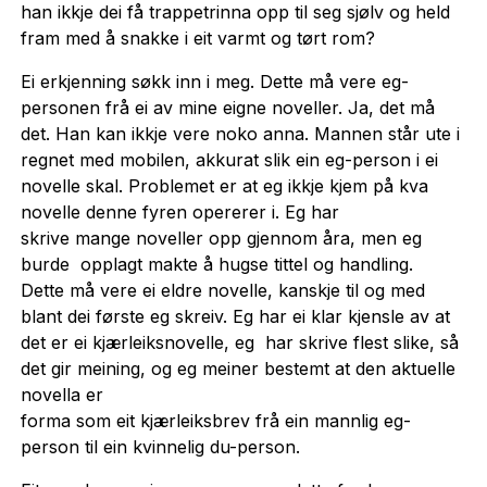
han ikkje dei få trappetrinna opp til seg sjølv og held
fram med å snakke i eit varmt og tørt rom?
Ei erkjenning søkk inn i meg. Dette må vere eg-
personen frå ei av mine eigne noveller. Ja, det må
det. Han kan ikkje vere noko anna. Mannen står ute i
regnet med mobilen, akkurat slik ein eg-person i ei
novelle skal. Problemet er at eg ikkje kjem på kva
novelle denne fyren opererer i. Eg har
skrive mange noveller opp gjennom åra, men eg
burde opplagt makte å hugse tittel og handling.
Dette må vere ei eldre novelle, kanskje til og med
blant dei første eg skreiv. Eg har ei klar kjensle av at
det er ei kjærleiksnovelle, eg har skrive flest slike, så
det gir meining, og eg meiner bestemt at den aktuelle
novella er
forma som eit kjærleiksbrev frå ein mannlig eg-
person til ein kvinnelig du-person.