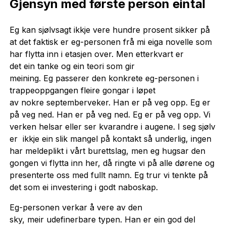
Gjensyn med første person eintal
Eg kan sjølvsagt ikkje vere hundre prosent sikker på
at det faktisk er eg-personen frå mi eiga novelle som
har flytta inn i etasjen over. Men etterkvart er
det ein tanke og ein teori som gir
meining. Eg passerer den konkrete eg-personen i
trappeoppgangen fleire gongar i løpet
av nokre septemberveker. Han er på veg opp. Eg er
på veg ned. Han er på veg ned. Eg er på veg opp. Vi
verken helsar eller ser kvarandre i augene. I seg sjølv
er ikkje ein slik mangel på kontakt så underlig, ingen
har meldeplikt i vårt burettslag, men eg hugsar den
gongen vi flytta inn her, då ringte vi på alle dørene og
presenterte oss med fullt namn. Eg trur vi tenkte på
det som ei investering i godt naboskap.
Eg-personen verkar å vere av den
sky, meir udefinerbare typen. Han er ein god del