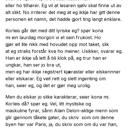
eller ho tilhører. Eg vil at lesaren sjølv skal finne ut av
alt slikt. No irriterer det meg at eg ikkje har gitt denne
personen eit namn, det hadde gjort ting langt enklare.
Korleis går det med ditt lyriske eg? spør kona
mi ein laurdag morgon vi et sein frukost. Ho
gjør eit lite nikk med hovudet opp mot taket, slik
at eg straks forstår kva ho meiner. Usikker, svarar eg.
Han er ikkje så lett å bli klok på, eg trur han er
ungkar, han ser jo bra ut,
men eg har ikkje registrert kjærastar eller elskerinner
eller elskarar. Eg veit rett og slett ingenting om
han, seier eg, og det er gjør meg urolig.
Men du elskar jo slike karakterar, seier kona mi.
Korleis då? spør eg. Vel, litt mystiske og
maskuline fyrar, sånn Alain Delon-aktige menn som
glir gjennom tåkete gater, du skriv som om denne
byen her var Paris, ja, du skriv som om du var han,