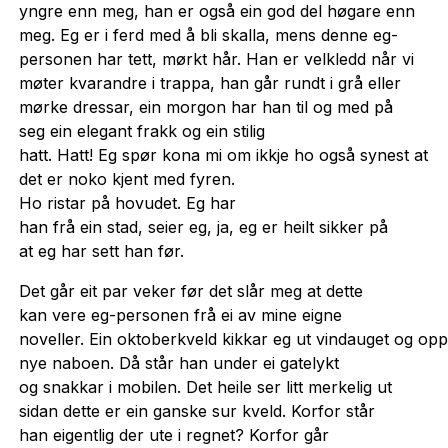
yngre enn meg, han er også ein god del høgare enn
meg. Eg er i ferd med å bli skalla, mens denne eg-
personen har tett, mørkt hår. Han er velkledd når vi
møter kvarandre i trappa, han går rundt i grå eller
mørke dressar, ein morgon har han til og med på
seg ein elegant frakk og ein stilig
hatt. Hatt! Eg spør kona mi om ikkje ho også synest at
det er noko kjent med fyren.
Ho ristar på hovudet. Eg har
han frå ein stad, seier eg, ja, eg er heilt sikker på
at eg har sett han før.
Det går eit par veker før det slår meg at dette
kan vere eg-personen frå ei av mine eigne
noveller. Ein oktoberkveld kikkar eg ut vindauget og op
nye naboen. Då står han under ei gatelykt
og snakkar i mobilen. Det heile ser litt merkelig ut
sidan dette er ein ganske sur kveld. Korfor står
han eigentlig der ute i regnet? Korfor går