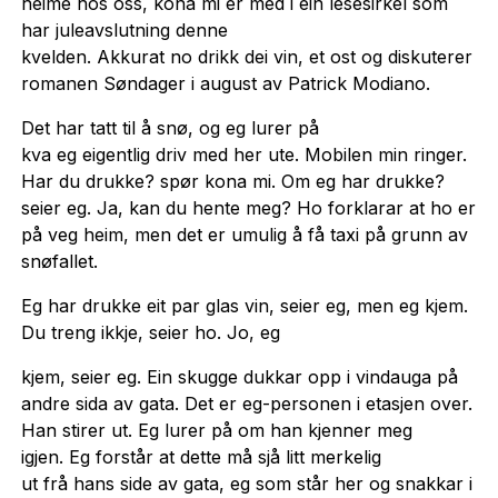
heime hos oss, kona mi er med i ein lesesirkel som
har juleavslutning denne
kvelden. Akkurat no drikk dei vin, et ost og diskuterer
romanen Søndager i august av Patrick Modiano.
Det har tatt til å snø, og eg lurer på
kva eg eigentlig driv med her ute. Mobilen min ringer.
Har du drukke? spør kona mi. Om eg har drukke?
seier eg. Ja, kan du hente meg? Ho forklarar at ho er
på veg heim, men det er umulig å få taxi på grunn av
snøfallet.
Eg har drukke eit par glas vin, seier eg, men eg kjem.
Du treng ikkje, seier ho. Jo, eg
kjem, seier eg. Ein skugge dukkar opp i vindauga på
andre sida av gata. Det er eg-personen i etasjen over.
Han stirer ut. Eg lurer på om han kjenner meg
igjen. Eg forstår at dette må sjå litt merkelig
ut frå hans side av gata, eg som står her og snakkar i