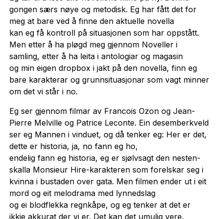
gongen særs nøye og metodisk. Eg har fått det for
meg at bare ved å finne den aktuelle novella
kan eg få kontroll på situasjonen som har oppstått.
Men etter å ha pløgd meg gjennom Noveller i
samling, etter å ha leita i antologiar og magasin
og min eigen dropbox i jakt på den novella, finn eg
bare karakterar og grunnsituasjonar som vagt minner
om det vi står i no.
Eg ser gjennom filmar av Francois Ozon og Jean-
Pierre Melville og Patrice Leconte. Ein desemberkveld
ser eg Mannen i vinduet, og då tenker eg: Her er det,
dette er historia, ja, no fann eg ho,
endelig fann eg historia, eg er sjølvsagt den nesten-
skalla Monsieur Hire-karakteren som forelskar seg i
kvinna i bustaden over gata. Men filmen ender ut i eit
mord og eit melodrama med lynnedslag
og ei blodflekka regnkåpe, og eg tenker at det er
ikkje akkurat der vi er. Det kan det umulig vere.