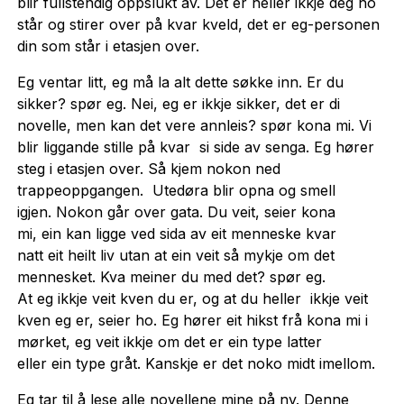
blir fullstendig oppslukt av. Det er heller ikkje deg ho
står og stirer over på kvar kveld, det er eg-personen
din som står i etasjen over.
Eg ventar litt, eg må la alt dette søkke inn. Er du
sikker? spør eg. Nei, eg er ikkje sikker, det er di
novelle, men kan det vere annleis? spør kona mi. Vi
blir liggande stille på kvar si side av senga. Eg hører
steg i etasjen over. Så kjem nokon ned
trappeoppgangen. Utedøra blir opna og smell
igjen. Nokon går over gata. Du veit, seier kona
mi, ein kan ligge ved sida av eit menneske kvar
natt eit heilt liv utan at ein veit så mykje om det
mennesket. Kva meiner du med det? spør eg.
At eg ikkje veit kven du er, og at du heller ikkje veit
kven eg er, seier ho. Eg hører eit hikst frå kona mi i
mørket, eg veit ikkje om det er ein type latter
eller ein type gråt. Kanskje er det noko midt imellom.
Eg tar til å lese alle novellene mine på ny. Denne