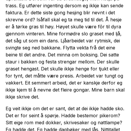
trass. Eg utfører ingenting dersom eg ikkje kan sende
faktura. Er dette siste gong hesjing blir nevnt i det
skrevne ord? Isåfall skal eg ta meg tid til det. Å hesje
er å tørke gras til høy. Høyet skulle være fôr til dyra
gjennom vinteren. Mine formødre slo graset med ljå,
det såg ut som ein dans. Ljåarbeidet var rytmisk, dei
svingte seg ned bakkane. Flytta vekta frå det eine
beine til det andre. Det minna om boksing. Dei satte
staur i bakken og festa strengar mellom. Der skulle
graset hengast. Det skulle ikkje henge for tjukt eller
for tynt, det måtte være presis. Arbeidet var tungt og
vakkert. Eit semmert arbeid, det er kanskje derfor eg
ikkje kjem til å nevne det fleire gongar. Mine barn skal
ikkje skrive det.
Eg veit ikkje om det er sant, det at dei ikkje hadde sko.
Det er for seint å spørje. Hadde bestemor pikerom?
Sitt eige rom med dokker, skrivesaker og nattlampe?
Eg hadde det. Eg hadde dagbøker med lås. Nittitallet