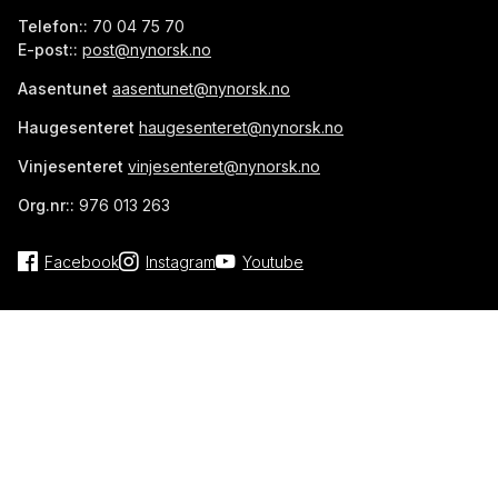
Telefon::
70 04 75 70
E-post::
post@nynorsk.no
Aasentunet
aasentunet@nynorsk.no
Haugesenteret
haugesenteret@nynorsk.no
Vinjesenteret
vinjesenteret@nynorsk.no
Org.nr::
976 013 263
Facebook
Instagram
Youtube