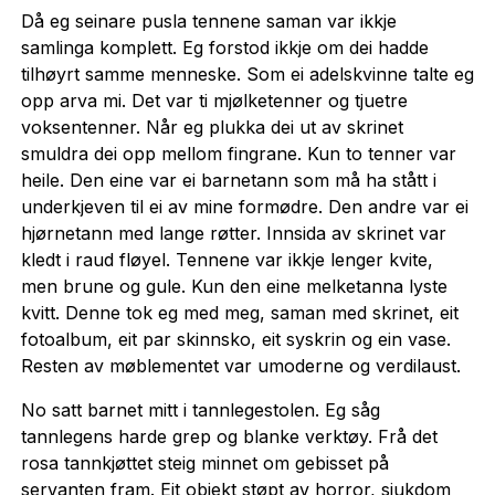
Då eg seinare pusla tennene saman var ikkje
samlinga komplett. Eg forstod ikkje om dei hadde
tilhøyrt samme menneske. Som ei adelskvinne talte eg
opp arva mi. Det var ti mjølketenner og tjuetre
voksentenner. Når eg plukka dei ut av skrinet
smuldra dei opp mellom fingrane. Kun to tenner var
heile. Den eine var ei barnetann som må ha stått i
underkjeven til ei av mine formødre. Den andre var ei
hjørnetann med lange røtter. Innsida av skrinet var
kledt i raud fløyel. Tennene var ikkje lenger kvite,
men brune og gule. Kun den eine melketanna lyste
kvitt. Denne tok eg med meg, saman med skrinet, eit
fotoalbum, eit par skinnsko, eit syskrin og ein vase.
Resten av møblementet var umoderne og verdilaust.
No satt barnet mitt i tannlegestolen. Eg såg
tannlegens harde grep og blanke verktøy. Frå det
rosa tannkjøttet steig minnet om gebisset på
servanten fram. Eit objekt støpt av horror, sjukdom