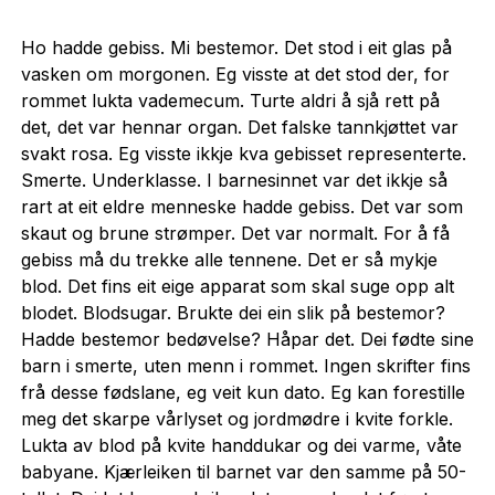
Ho hadde gebiss. Mi bestemor. Det stod i eit glas på
vasken om morgonen. Eg visste at det stod der, for
rommet lukta vademecum. Turte aldri å sjå rett på
det, det var hennar organ. Det falske tannkjøttet var
svakt rosa. Eg visste ikkje kva gebisset representerte.
Smerte. Underklasse. I barnesinnet var det ikkje så
rart at eit eldre menneske hadde gebiss. Det var som
skaut og brune strømper. Det var normalt. For å få
gebiss må du trekke alle tennene. Det er så mykje
blod. Det fins eit eige apparat som skal suge opp alt
blodet. Blodsugar. Brukte dei ein slik på bestemor?
Hadde bestemor bedøvelse? Håpar det. Dei fødte sine
barn i smerte, uten menn i rommet. Ingen skrifter fins
frå desse fødslane, eg veit kun dato. Eg kan forestille
meg det skarpe vårlyset og jordmødre i kvite forkle.
Lukta av blod på kvite handdukar og dei varme, våte
babyane. Kjærleiken til barnet var den samme på 50-