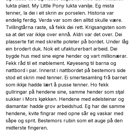
lukta plast. My Little Pony lukta vanilje. Eg mista
tenner, la dei i eit skrin av porselen. Historia var
endelig ferdig. Verda var som den alltid skulle være.
Tvillingtårna raste, så fekk dei rett. Krigsangsten som
sa at det var ikkje over ennå. Aldri var det over. Dei
plasserte fat med skrelte poteter på bordet. Under låg
ein brodert duk. Nok eit ufakturerbart arbeid. Dei
bygde hus med sine eigne hender og vart millionærar.
Fekk råd til eit møblement. Køyeseng til barna og
nattbord i par. Innerst i nattbordet på bestemors side
stod eit skrin med tenner. Ei smertesamling frå barnet
som ikkje hadde lært å pusse tenner. Ho fekk
gullringar på hendene sine, samme hender som stjal
sukker i Mors kjøkken. Hendene med edelsteinar og
diamantar hadde grov arbeidshud. Eg har dei samme
hendene, kvite fingrar med opne sår eg vaskar med
såpe og sprit. Bestemors rubin som eit auge på den
midterste fingeren.