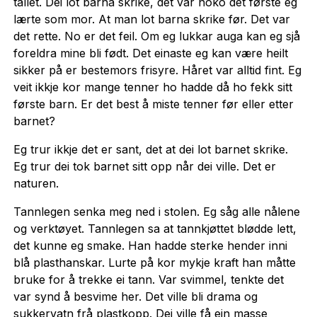
tallet. Dei lot barna skrike, det var noko det første eg
lærte som mor. At man lot barna skrike før. Det var
det rette. No er det feil. Om eg lukkar auga kan eg sjå
foreldra mine bli født. Det einaste eg kan være heilt
sikker på er bestemors frisyre. Håret var alltid fint. Eg
veit ikkje kor mange tenner ho hadde då ho fekk sitt
første barn. Er det best å miste tenner før eller etter
barnet?
Eg trur ikkje det er sant, det at dei lot barnet skrike.
Eg trur dei tok barnet sitt opp når dei ville. Det er
naturen.
Tannlegen senka meg ned i stolen. Eg såg alle nålene
og verktøyet. Tannlegen sa at tannkjøttet blødde lett,
det kunne eg smake. Han hadde sterke hender inni
blå plasthanskar. Lurte på kor mykje kraft han måtte
bruke for å trekke ei tann. Var svimmel, tenkte det
var synd å besvime her. Det ville bli drama og
sukkervatn frå plastkopp. Dei ville få ein masse