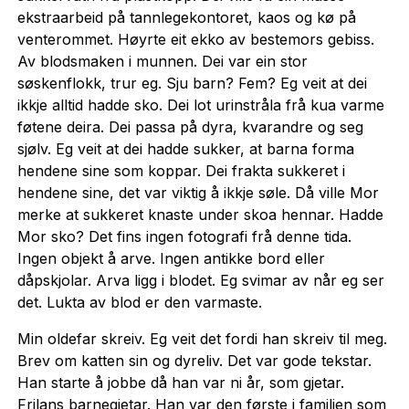
ekstraarbeid på tannlegekontoret, kaos og kø på
venterommet. Høyrte eit ekko av bestemors gebiss.
Av blodsmaken i munnen. Dei var ein stor
søskenflokk, trur eg. Sju barn? Fem? Eg veit at dei
ikkje alltid hadde sko. Dei lot urinstråla frå kua varme
føtene deira. Dei passa på dyra, kvarandre og seg
sjølv. Eg veit at dei hadde sukker, at barna forma
hendene sine som koppar. Dei frakta sukkeret i
hendene sine, det var viktig å ikkje søle. Då ville Mor
merke at sukkeret knaste under skoa hennar. Hadde
Mor sko? Det fins ingen fotografi frå denne tida.
Ingen objekt å arve. Ingen antikke bord eller
dåpskjolar. Arva ligg i blodet. Eg svimar av når eg ser
det. Lukta av blod er den varmaste.
Min oldefar skreiv. Eg veit det fordi han skreiv til meg.
Brev om katten sin og dyreliv. Det var gode tekstar.
Han starte å jobbe då han var ni år, som gjetar.
Frilans barnegjetar. Han var den første i familien som