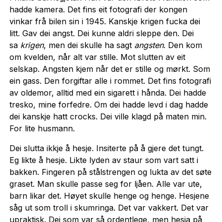
hadde kamera. Det fins eit fotografi der kongen
vinkar frå bilen sin i 1945. Kanskje krigen fucka dei
litt. Gav dei angst. Dei kunne aldri sleppe den. Dei
sa
krigen
, men dei skulle ha sagt
angsten
. Den kom
om kvelden, når alt var stille. Mot slutten av eit
selskap. Angsten kjem når det er stille og mørkt. Som
ein gass. Den forgiftar alle i rommet. Det fins fotografi
av oldemor, alltid med ein sigarett i hånda. Dei hadde
tresko, mine forfedre. Om dei hadde levd i dag hadde
dei kanskje hatt crocks. Dei ville klagd på maten min.
For lite husmann.
Dei slutta ikkje å hesje. Insiterte på å gjere det tungt.
Eg likte å hesje. Likte lyden av staur som vart satt i
bakken. Fingeren på stålstrengen og lukta av det søte
graset. Man skulle passe seg for ljåen. Alle var ute,
barn likar det. Høyet skulle henge og henge. Hesjene
såg ut som troll i skumringa. Det var vakkert. Det var
upraktisk. Dei som var så ordentlege, men hesja på