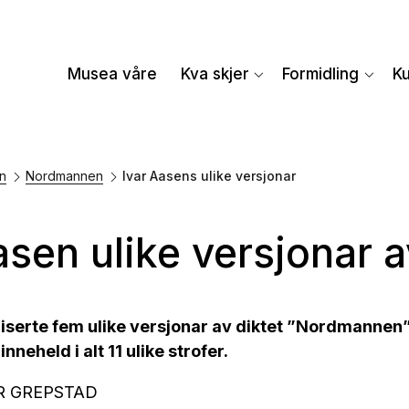
Musea våre
Kva skjer
Formidling
K
en
Nordmannen
Ivar Aasens ulike versjonar
asen ulike versjonar
liserte fem ulike versjonar av diktet ”Nordmanne
nneheld i alt 11 ulike strofer.
TAR GREPSTAD