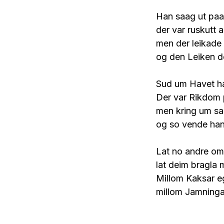
Han saag ut paa
der var ruskutt a
men der leikade 
og den Leiken de
Sud um Havet ha
Der var Rikdom 
men kring um s
og so vende han
Lat no andre om 
lat deim bragla
Millom Kaksar eg 
millom Jamningar