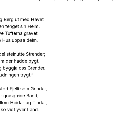
g Berg ut med Havet
n fenget sin Heim,
ve Tufterna gravet
ne Hus uppaa deim.
ei steinutte Strender;
som der hadde bygt.
g byggja oss Grender,
udningen trygt.”
tod Fjelli som Grindar,
r grasgrøne Band;
llom Heidar og Tindar,
so vidt yver Land.