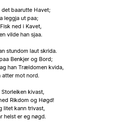
 det baarutte Havet;
a leggja ut paa;
Fisk ned i Kavet,
n vilde han sjaa.
n stundom laut skrida.
paa Benkjer og Bord;
aag han Trældomen kvida,
 atter mot nord.
Storleiken kivast,
 med Rikdom og Høgd!
litet kann trivast,
 helst er eg nøgd.