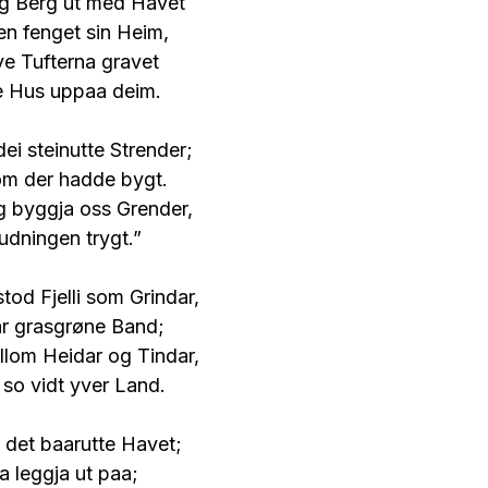
g Berg ut med Havet
n fenget sin Heim,
ve Tufterna gravet
ne Hus uppaa deim.
ei steinutte Strender;
som der hadde bygt.
g byggja oss Grender,
udningen trygt.”
tod Fjelli som Grindar,
r grasgrøne Band;
llom Heidar og Tindar,
so vidt yver Land.
 det baarutte Havet;
a leggja ut paa;