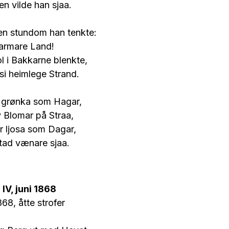
n vilde han sjaa.
en stundom han tenkte:
 varmare Land!
l i Bakkarne blenkte,
 si heimlege Strand.
 grønka som Hagar,
v Blomar på Straa,
r ljosa som Dagar,
tad vænare sjaa.
V, juni 1868
68, åtte strofer