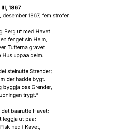
II, 1867
, desember 1867, fem strofer
g Berg ut med Havet
n fenget sin Heim,
ver Tufterna gravet
ne Hus uppaa deim.
ei steinutte Strender;
som der hadde bygt.
g byggja oss Grender,
udningen trygt.”
 det baarutte Havet;
t leggja ut paa;
Fisk ned i Kavet,