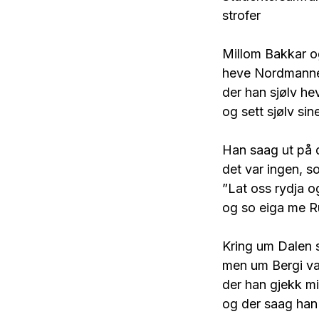
strofer
Millom Bakkar o
heve Nordmanne
der han sjølv he
og sett sjølv si
Han saag ut på d
det var ingen, 
”Lat oss rydja o
og so eiga me R
Kring um Dalen s
men um Bergi va
der han gjekk mi
og der saag han 