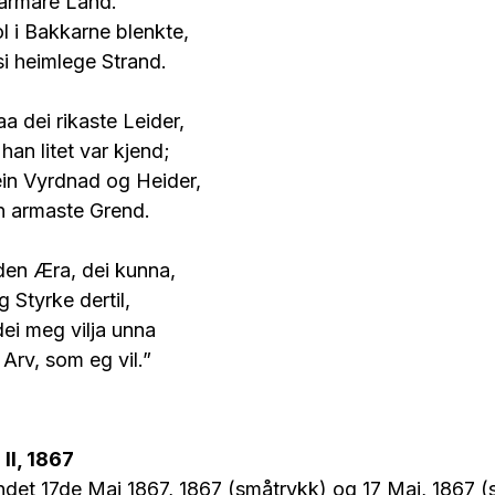
 varmare Land.
l i Bakkarne blenkte,
si heimlege Strand.
 dei rikaste Leider,
 han litet var kjend;
ein Vyrdnad og Heider,
n armaste Grend.
den Æra, dei kunna,
 Styrke dertil,
ei meg vilja unna
 Arv, som eg vil.”
I, 1867
det 17de Mai 1867, 1867 (småtrykk) og 17 Mai, 1867 (