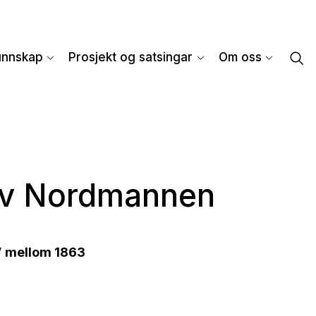
unnskap
Prosjekt og satsingar
Om oss
 av Nordmannen
n” mellom 1863