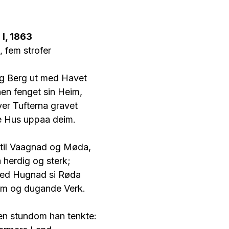
I, 1863
, fem strofer
g Berg ut med Havet
n fenget sin Heim,
ver Tufterna gravet
ne Hus uppaa deim.
til Vaagnad og Møda,
a herdig og sterk;
med Hugnad si Røda
m og dugande Verk.
en stundom han tenkte: