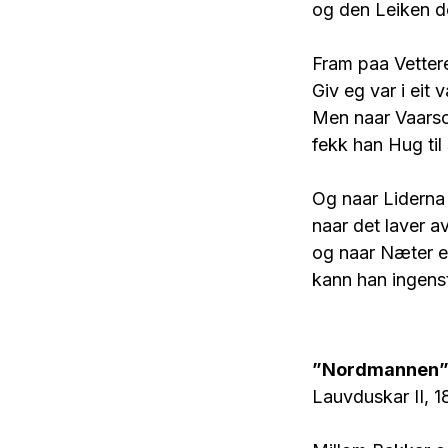
og den Leiken de
Fram paa Vetter
Giv eg var i eit
Men naar Vaarso
fekk han Hug til
Og naar Liderna
naar det laver a
og naar Næter e
kann han ingens
”Nordmannen” I
Lauvduskar II, 18