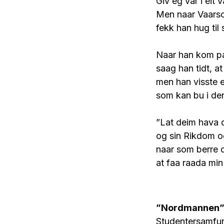
Giv eg var i eit
Men naar Vaarso
fekk han hug til 
Naar han kom paa
saag han tidt, at
men han visste 
som kan bu i de
”Lat deim hava 
og sin Rikdom og
naar som berre d
at faa raada min
”Nordmannen” I
Studentersamfun