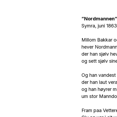
”Nordmannen” 
Symra, juni 1863
Millom Bakkar o
hever Nordmanne
der han sjølv he
og sett sjølv si
Og han vandest 
der han laut ver
og han høyrer 
um stor Manndo
Fram paa Vetter