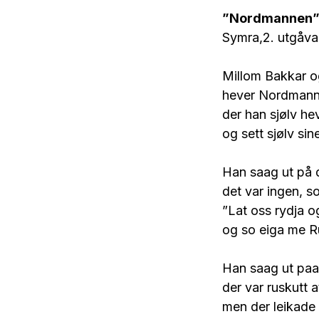
”Nordmannen” I
Symra,2. utgåva
Millom Bakkar o
hever Nordmanne
der han sjølv he
og sett sjølv si
Han saag ut på d
det var ingen, 
”Lat oss rydja o
og so eiga me R
Han saag ut paa
der var ruskutt a
men der leikade 