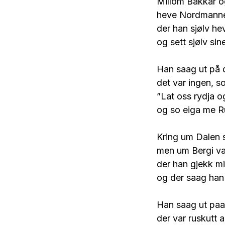
Millom Bakkar o
heve Nordmanne
der han sjølv he
og sett sjølv si
Han saag ut på d
det var ingen, 
”Lat oss rydja o
og so eiga me R
Kring um Dalen s
men um Bergi va
der han gjekk mi
og der saag han 
Han saag ut paa
der var ruskutt a