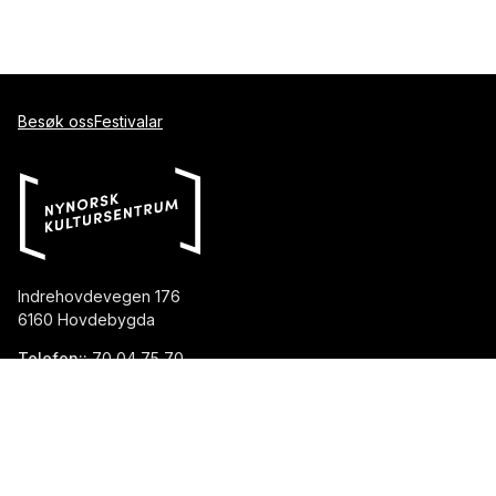
Besøk oss
Festivalar
Indrehovdevegen 176
6160 Hovdebygda
Telefon::
70 04 75 70
E-post::
post@nynorsk.no
Aasentunet
aasentunet@nynorsk.no
Haugesenteret
haugesenteret@nynorsk.no