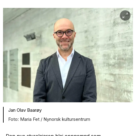
Jan Olav Baarøy
Maria Fet / Nynorsk kultursentrum
Den nye styreleiaren blei oppnemnd som