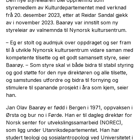
styremedlem av Kulturdepartementet med verknad
frå 20. desember 2023, etter at Reidar Sandal gjekk
av i november 2023. Baarøy var innstilt som ny
styreleiar av valnemnda til Nynorsk kultursentrum.
– Eg er stolt og audmjuk over oppdraget og ser fram
til å utvikle Nynorsk kultursentrum vidare saman med
kompetente tilsette og eit godt samansett styre, seier
Baarøy. – Som styre skal vi både bidra til stabil styring
og god støtte for den nye direktøren og alle tilsette,
og samstundes utfordre og bidra til fornying og
stimulere til spanande prosjekt i åra som kjem, seier
han.
Jan Olav Baarøy er fødd i Bergen i 1971, oppvaksen i
Ørsta og bur no i Førde. Han er til dagleg direktør for
Norsk senter for utvekslingssamarbeid (NOREC),
som ligg under Utanriksdepartementet. Han har
studert teologi og sosialantropologi ved Universitetet i