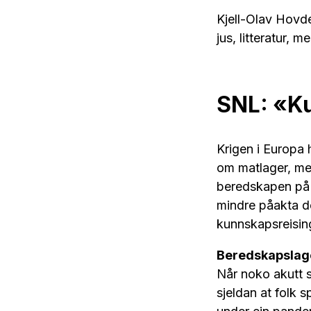
Kjell-Olav Hovde
jus, litteratur, 
SNL: «K
Krigen i Europa 
om matlager, medi
beredskapen på e
mindre påakta d
kunnskapsreisinga
Beredskapslag
Når noko akutt sk
sjeldan at folk 