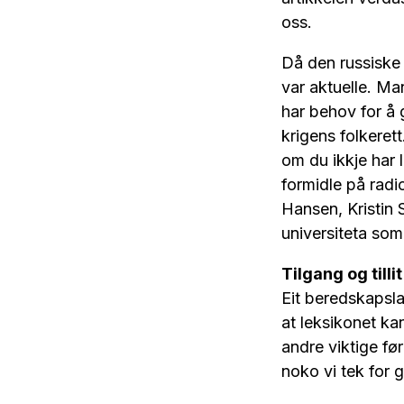
oss.
Då den russiske 
var aktuelle. Man
har behov for å 
krigens folkeret
om du ikkje har l
formidle på radi
Hansen, Kristin 
universiteta som 
Tilgang og tillit
Eit beredskapslag
at leksikonet ka
andre viktige fø
noko vi tek for 