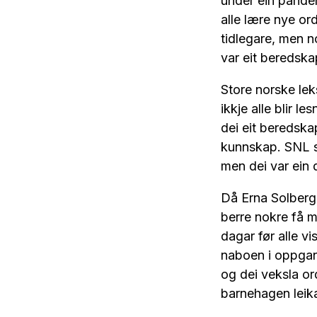
under ein pandemi
alle lære nye or
tidlegare, men n
var eit beredska
Store norske leks
ikkje alle blir l
dei eit beredskap
kunnskap. SNL s
men dei var ein 
Då Erna Solberg
berre nokre få m
dagar før alle vi
naboen i oppgang
og dei veksla or
barnehagen leika