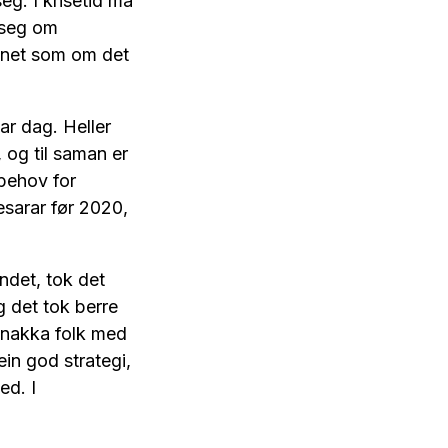
seg. I krisetid må
 seg om
konet som om det
var dag. Heller
, og til saman er
 behov for
sarar før 2020,
ndet, tok det
g det tok berre
 snakka folk med
in god strategi,
ed. I