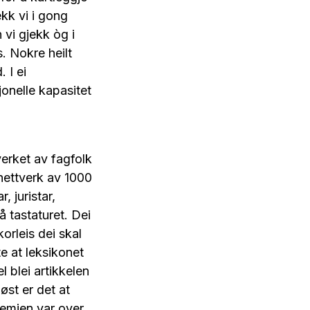
kk vi i gong
 vi gjekk òg i
. Nokre heilt
 I ei
onelle kapasitet
verket av fagfolk
nettverk av 1000
, juristar,
 tastaturet. Dei
orleis dei skal
e at leksikonet
 blei artikkelen
øst er det at
demien var over