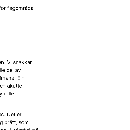
 for fagområda
n. Vi snakkar
le del av
eimane. Ein
en akutte
 rolle.
es. Det er
eg brått, som