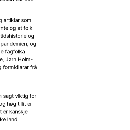
 artiklar som
nte òg at folk
tidshistorie og
r pandemien, og
me fagfolka
de, Jørn Holm-
 formidlarar frå
 sagt viktig for
høg tillit er
t er kanskje
ke land.