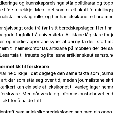
dlæringa og kunnskapsreisinga står politikarar og top
 i første rekkje. Men i det som er eit akutt formidlings
nalistar ei viktig rolle, og her har leksikonet eit ord med
r sjølvsagt orda frå før i sitt beredskapslager. Her fin
av gode fagfolk frå universiteta. Artiklane låg klare for 
ker, og medierapportane syner at dei nytta dei i stort m
eim til heimekontor las artiklane på mobilen der dei sat
 Lesartala til trauste og lite lesne artiklar skaut samstu
hermetikk til ferskvare
ar held ikkje i det daglege den same takta som journa
artiklar som står seg over tid, medan journalistane skri
arikert kan ein seie at leksikonet til vanleg lagar her
l ferskvare. Men når verda og informasjonsbehovet end
takt for å halde tritt.
e inntreff samlar leksikonredaksjonen seg med ein gong 