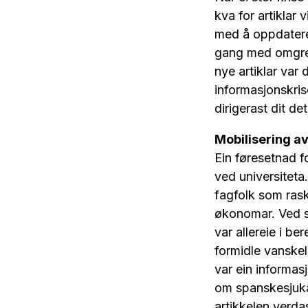
kva for artiklar
med å oppdatere 
gang med omgrep 
nye artiklar var
informasjonskris
dirigerast dit de
Mobilisering av
Ein føresetnad f
ved universiteta
fagfolk som raskt
økonomar. Ved st
var allereie i b
formidle vanskel
var ein informas
om spanskesjuka 
artikkelen verda