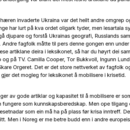
hæren invaderte Ukraina var det heilt andre omgrep og
ge har lurt på kva ordet oligark tyder, men lesartala sy
gå djupare og forstå Ukrainas geografi, Russlands sam
t. Andre fagfolk måtte til pers denne gongen enn unde
ese artiklane deira i leksikonet, så har du høyrt dei sa
o og på TV. Camilla Cooper, Tor Bukkvoll, Ingunn Lun
Skare Orgeret. Det er det store nettverket av fagfolk og
gjer det mogleg for leksikonet å mobilisere i krisetid.
er av gode artiklar og kapasitet til å mobilisere er som
n fungere som kunnskapsberedskap. Men ope tilgang og 
resetnadar som ein må ha på plass før krisa inntreff. De
gitt. Men i Noreg er me betre budd enn i andre europeis