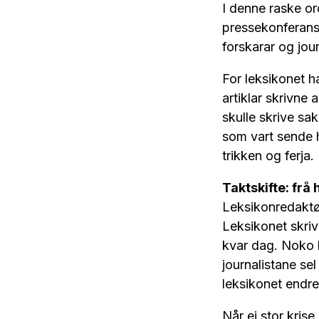
I denne raske or
pressekonferanse
forskarar og jour
For leksikonet ha
artiklar skrivne 
skulle skrive sa
som vart sende h
trikken og ferja.
Taktskifte: frå 
Leksikonredaktør
Leksikonet skriv 
kvar dag. Noko k
journalistane se
leksikonet endre 
Når ei stor kris