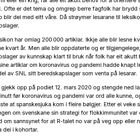
 eller ein krig, får alle eit akutt behov for å orientere 
d. Ofte er det tema og omgrep berre fagfolk har brydd
o blir dei med eitt våre. Då strøymer lesarane til leksi
pslager.
ikon har omlag 200 000 artiklar. Ikkje alle blir lesne k
esne kvart år. Men alle blir oppdaterte og er tilgjengelege
slager av kunnskap klart til bruk når folk har eit akutt
ine artiklar om koronavirus og pandemi hadde knapt le
del av SNL sitt beredskapslager som venta på lesarar.
 gjekk opp på podiet 12. mars 2020 og stengde ned la
inutt før koronavirus og pandemi var ord alle kunne, o
sste at spanskesjuka kom i fleire bølgjer. Etter ei veke
en om svenskane sin strategi for flokkimmunitet var e
d om sannsynet for at R-talet no var på veg opp eller n
 dei i kohortar.