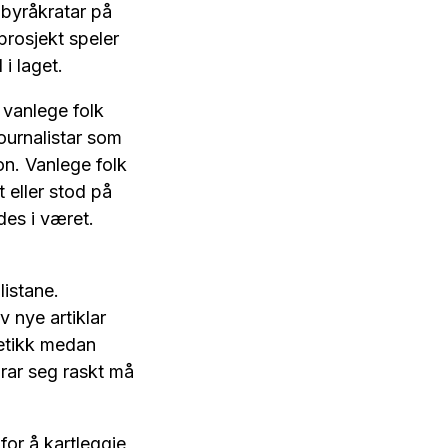
pbyråkratar på
prosjekt speler
 i laget.
n vanlege folk
journalistar som
on. Vanlege folk
 eller stod på
ndes i været.
listane.
v nye artiklar
metikk medan
rar seg raskt må
for å kartleggje