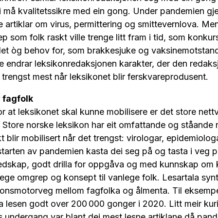
 vi må kvalitetssikre med ein gong. Under pandemien gje
artiklar om virus, permittering og smittevernlova. Men
som folk raskt ville trenge litt fram i tid, som konkurs
 det òg behov for, som brakkesjuke og vaksinemotstand.
e endrar leksikonredaksjonen karakter, der den redaksj
t trengst mest når leksikonet blir ferskvareprodusent.
 fagfolk
or at leksikonet skal kunne mobilisere er det store nett
. Store norske leksikon har eit omfattande og ståande 
 blir mobilisert når det trengst: virologar, epidemiologar
arten av pandemien kasta dei seg på og tasta i veg på
eredskap, godt drilla for oppgåva og med kunnskap om k
ege omgrep og konsept til vanlege folk. Lesartala synt
jonsmotorveg mellom fagfolka og ålmenta. Til eksempel
lesen godt over 200 000 gonger i 2020. Litt meir kuri
s undergang var blant dei mest lesne artiklane då pan