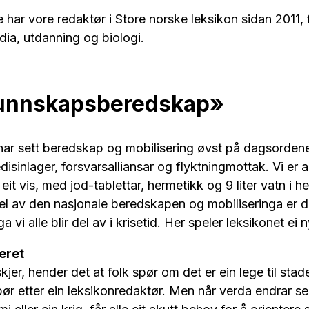
 har vore redaktør i Store norske leksikon sidan 2011,
media, utdanning og biologi.
unnskapsberedskap»
har sett beredskap og mobilisering øvst på dagsordene
sinlager, forsvarsalliansar og flyktningmottak. Vi er al
it vis, med jod-tablettar, hermetikk og 9 liter vatn i h
el av den nasjonale beredskapen og mobiliseringa er d
 vi alle blir del av i krisetid. Her speler leksikonet ei ny
eret
jer, hender det at folk spør om det er ein lege til stad
spør etter ein leksikonredaktør. Men når verda endrar s