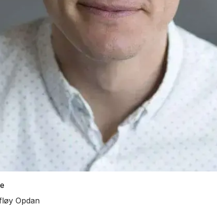
de
afløy Opdan