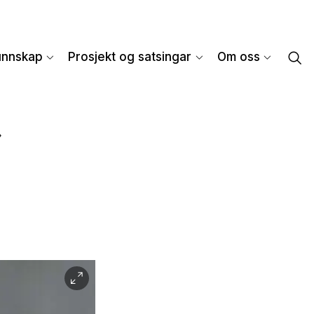
unnskap
Prosjekt og satsingar
Om oss
»