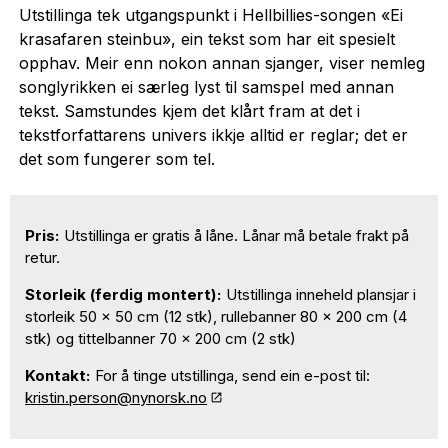
Utstillinga tek utgangspunkt i Hellbillies-songen «Ei
krasafaren steinbu», ein tekst som har eit spesielt
opphav. Meir enn nokon annan sjanger, viser nemleg
songlyrikken ei særleg lyst til samspel med annan
tekst. Samstundes kjem det klårt fram at det i
tekstforfattarens univers ikkje alltid er reglar; det er
det som fungerer som tel.
Pris:
Utstillinga er gratis å låne. Lånar må betale frakt på
retur.
Storleik (ferdig montert):
Utstillinga inneheld plansjar i
storleik 50 x 50 cm (12 stk), rullebanner 80 x 200 cm (4
stk) og tittelbanner 70 x 200 cm (2 stk)
Kontakt:
For å tinge utstillinga, send ein e-post til:
kristin.person@nynorsk.no