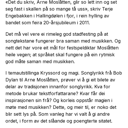
«Det du skriv, Arne Moslåtten, glir so lett inn og set
seg fast i skallen på so mange tå uss», skriv Terje
Engebakken i Hallingdølen i fjor, i rein hylling av
bandet som feira 20-årsjubileum i 2011.
Det må vel vere ei rimeleg god stadfesting på at
songtekstane fungerer bra saman med musikken. Og
nett det har vore eit mål for festspeldiktar Moslåtten
heile vegen; at språket skal fungere på ein rytmisk
god måte saman med musikken.
I temautstillinga Kryssord og magi. Songlyrikk frå Bob
Dylan til Arne Moslåtten, prøver vi å gi eit bilete av
delar av tradisjonen innanfor songlyrikk. Kva for
metode brukar tekstforfattarane? Kvar får dei
inspirasjonen sin frå? Og korleis oppstår magien i
møte med musikken? Dette, og meir til, er noko det
blir sett lys på. Som vanleg har vi valt å gi andre
ordet, i form av det slåande og poengterte sitatet.