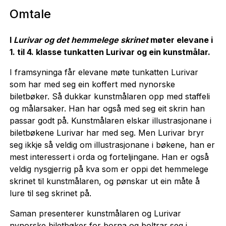
Omtale
I
Lurivar og det hemmelege skrinet
møter elevane i
1. til 4. klasse tunkatten Lurivar og ein kunstmålar.
I framsyninga får elevane møte tunkatten Lurivar
som har med seg ein koffert med nynorske
biletbøker. Så dukkar kunstmålaren opp med staffeli
og målarsaker. Han har også med seg eit skrin han
passar godt på. Kunstmålaren elskar illustrasjonane i
biletbøkene Lurivar har med seg. Men Lurivar bryr
seg ikkje så veldig om illustrasjonane i bøkene, han er
mest interessert i orda og forteljingane. Han er også
veldig nysgjerrig på kva som er oppi det hemmelege
skrinet til kunstmålaren, og pønskar ut ein måte å
lure til seg skrinet på.
Saman presenterer kunstmålaren og Lurivar
nynorske biletbøker for borna og boltrar seg i