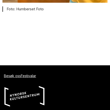
Humberset Foto
Besøk oss
Festivalar
post@nynorsk.no