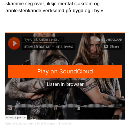
skamme seg over; ikkje mental sjukdom og
annleistenkande verksemd på bygd og i by.»
Nynorsk kultursentrum
·
Strie Draumar – Enslaved