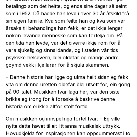
betaling» som det heitte, og enda sine dager så seint
som i 1952. Då hadde han levd i over 30 år åtskild frå
sin eigen familie. Kva som feilte han og kva som var
årsaka til behandlinga han fekk, er det ikkje lenger
nokon levande menneske som kan fortelja om. På
den tida han levde, var det diverre ikkje rom for å
vera sjukelig og sinnslidande, og i staden vår tids
psykiske helsevern, blei oldefar og mange andre
gøymd vekk i kjellarar for å skjula skammen.
– Denne historia har ligge og ulma heilt sidan eg fekk
vita om denne uretten oldefar blei utsett for, ein gong
på 90-talet. Musikken Ivar laga her, var den siste
brikka eg trong for å forsøke å beskrive denne
historia om ei ikkje altfor stolt fortid.
Om musikken og innspelinga fortel Ivar: – Eg ville
nytte dette høvet til eit litt anna musikalsk uttrykk.
Hovudkjelda for inspirasjonen kan oppsummerast i to