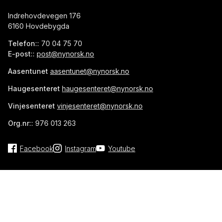
Indrehovdevegen 176
6160 Hovdebygda
Telefon::
70 04 75 70
E-post::
post@nynorsk.no
Aasentunet
aasentunet@nynorsk.no
Haugesenteret
haugesenteret@nynorsk.no
Vinjesenteret
vinjesenteret@nynorsk.no
Org.nr::
976 013 263
Facebook
Instagram
Youtube