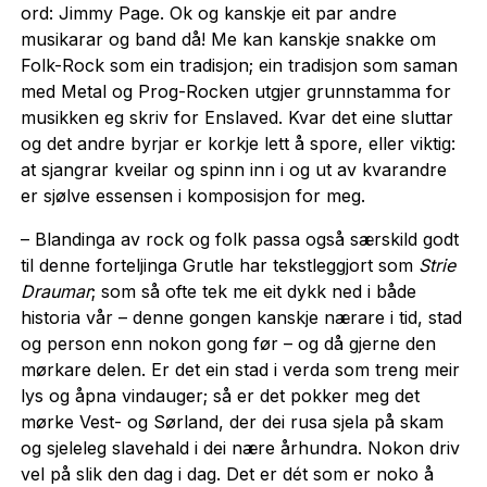
ord: Jimmy Page. Ok og kanskje eit par andre
musikarar og band då! Me kan kanskje snakke om
Folk-Rock som ein tradisjon; ein tradisjon som saman
med Metal og Prog-Rocken utgjer grunnstamma for
musikken eg skriv for Enslaved. Kvar det eine sluttar
og det andre byrjar er korkje lett å spore, eller viktig:
at sjangrar kveilar og spinn inn i og ut av kvarandre
er sjølve essensen i komposisjon for meg.
– Blandinga av rock og folk passa også særskild godt
til denne forteljinga Grutle har tekstleggjort som
Strie
Draumar
; som så ofte tek me eit dykk ned i både
historia vår – denne gongen kanskje nærare i tid, stad
og person enn nokon gong før – og då gjerne den
mørkare delen. Er det ein stad i verda som treng meir
lys og åpna vindauger; så er det pokker meg det
mørke Vest- og Sørland, der dei rusa sjela på skam
og sjeleleg slavehald i dei nære århundra. Nokon driv
vel på slik den dag i dag. Det er dét som er noko å