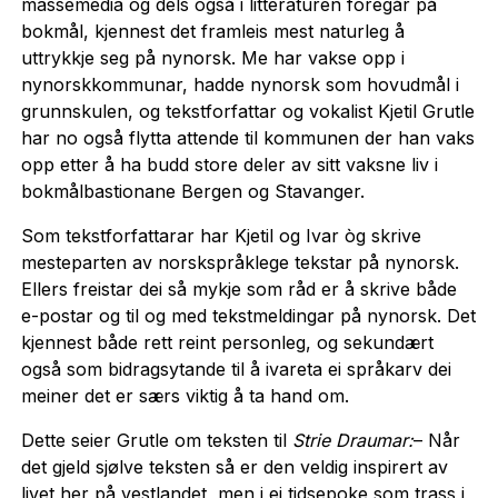
massemedia og dels også i litteraturen foregår på
bokmål, kjennest det framleis mest naturleg å
uttrykkje seg på nynorsk. Me har vakse opp i
nynorskkommunar, hadde nynorsk som hovudmål i
grunnskulen, og tekstforfattar og vokalist Kjetil Grutle
har no også flytta attende til kommunen der han vaks
opp etter å ha budd store deler av sitt vaksne liv i
bokmålbastionane Bergen og Stavanger.
Som tekstforfattarar har Kjetil og Ivar òg skrive
mesteparten av norskspråklege tekstar på nynorsk.
Ellers freistar dei så mykje som råd er å skrive både
e-postar og til og med tekstmeldingar på nynorsk. Det
kjennest både rett reint personleg, og sekundært
også som bidragsytande til å ivareta ei språkarv dei
meiner det er særs viktig å ta hand om.
Dette seier Grutle om teksten til
Strie Draumar:
– Når
det gjeld sjølve teksten så er den veldig inspirert av
livet her på vestlandet, men i ei tidsepoke som trass i