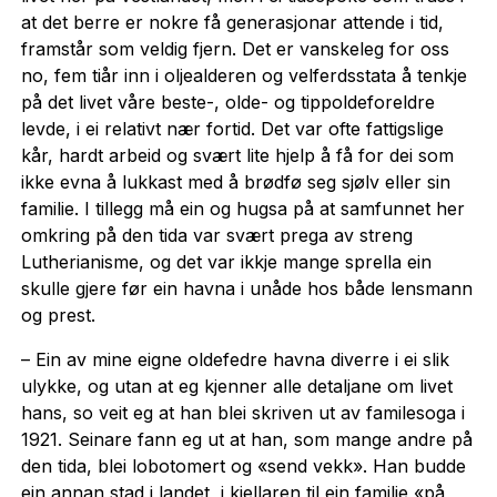
at det berre er nokre få generasjonar attende i tid,
framstår som veldig fjern. Det er vanskeleg for oss
no, fem tiår inn i oljealderen og velferdsstata å tenkje
på det livet våre beste-, olde- og tippoldeforeldre
levde, i ei relativt nær fortid. Det var ofte fattigslige
kår, hardt arbeid og svært lite hjelp å få for dei som
ikke evna å lukkast med å brødfø seg sjølv eller sin
familie. I tillegg må ein og hugsa på at samfunnet her
omkring på den tida var svært prega av streng
Lutherianisme, og det var ikkje mange sprella ein
skulle gjere før ein havna i unåde hos både lensmann
og prest.
– Ein av mine eigne oldefedre havna diverre i ei slik
ulykke, og utan at eg kjenner alle detaljane om livet
hans, so veit eg at han blei skriven ut av familesoga i
1921. Seinare fann eg ut at han, som mange andre på
den tida, blei lobotomert og «send vekk». Han budde
ein annan stad i landet, i kjellaren til ein familie «på