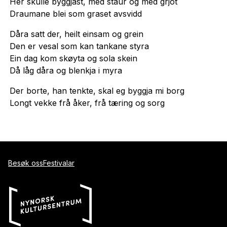
Her skulle byggjast, med staur og med grjot
Draumane blei som graset avsvidd
Dåra satt der, heilt einsam og grein
Den er vesal som kan tankane styra
Ein dag kom skøyta og sola skein
Då låg dåra og blenkja i myra
Der borte, han tenkte, skal eg byggja mi borg
Longt vekke frå åker, frå tæring og sorg
Besøk oss
Festivalar