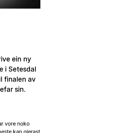
rive ein ny
e i Setesdal
l finalen av
efar sin.
har vore noko
 meste kan gjerast