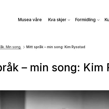
Musea våre
Kva skjer
Formidling
K
råk. Min song.
Mitt språk – min song: Kim Rysstad
pråk – min song: Kim