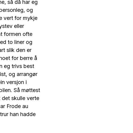
ne, så då har eg
 personleg, og
je vert for mykje
ystev eller
at formen ofte
ed to liner og
rt slik den er
noet for berre å
n eg trivs best
ist, og arrangør
n versjon i
bilen. Så møttest
 det skulle verte
 var Frode au
 trur han hadde