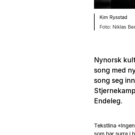
Kim Rysstad
Niklas Be
Nynorsk kultu
song med nyn
song seg inn 
Stjernekamp 
Endeleg.
Tekstlina «Ingen
som har surra i h