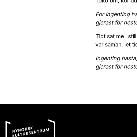
noko om, kor du
For ingenting ha
gjerast før nest
Tidt sat me i stil
var saman, let ti
Ingenting hasta,
gjerast før nest