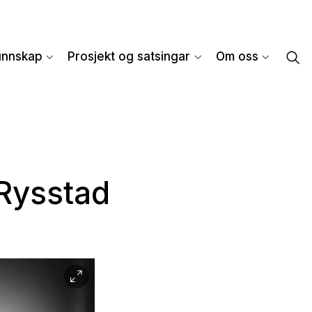
unnskap
Prosjekt og satsingar
Om oss
 Rysstad