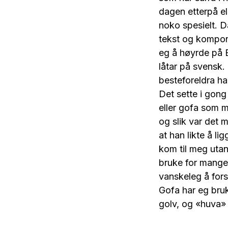
dagen etterpå ell
noko spesielt. 
tekst og kompone
eg å høyrde på B
låtar på svensk.
besteforeldra h
Det sette i gong
eller gofa som m
og slik var det
at han likte å l
kom til meg utan 
bruke for mange 
vanskeleg å fors
Gofa har eg bruk
golv, og «huva» 