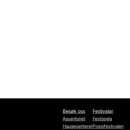
Besøk oss
Festivalar
Aasentunet
Festspela
Haugesenteret
Poesifestivalen