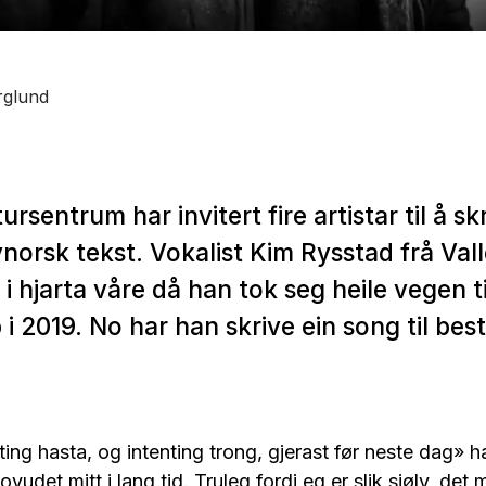
rglund
rsentrum har invitert fire artistar til å sk
orsk tekst. Vokalist Kim Rysstad frå Vall
i hjarta våre då han tok seg heile vegen ti
i 2019. No har han skrive ein song til best
ting hasta, og intenting trong, gjerast før neste dag» 
ovudet mitt i lang tid. Truleg fordi eg er slik sjølv, det