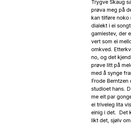
Trygve Skaug sa 
prøva meg på det
kan tilføre noko 
dialekt i ei song
gamlestev, der e
vert som ei mell
omkved. Etterkva
no, og det kjend
prøve litt på mel
med å synge fram
Frode Berntzen 
studioet hans. D
me eit par gonge
ei triveleg lita 
einig i det. Det
likt det, sjølv om