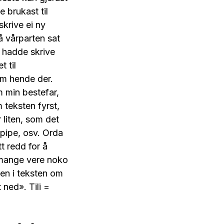
 brukast til
krive ei ny
å vårparten sat
 hadde skrive
 til
om hende der.
m min bestefar,
 teksten fyrst,
 liten, som det
 pipe, osv. Orda
t redd for å
r mange vere noko
Men i teksten om
 ned». Tili =