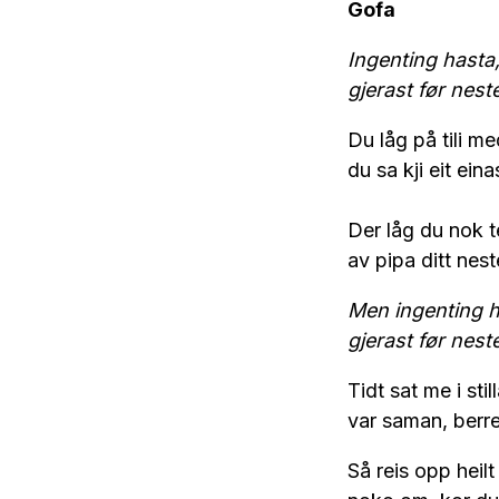
Gofa
Ingenting hasta,
gjerast før nest
Du låg på tili m
du sa kji eit eina
Der låg du nok te
av pipa ditt nes
Men ingenting h
gjerast før nest
Tidt sat me i stil
var saman, berre 
Så reis opp heilt