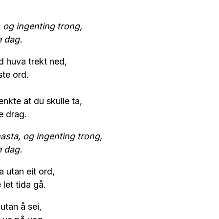
 og ingenting trong,
e dag.
ed huva trekt ned,
ste ord.
nkte at du skulle ta,
te drag.
asta, og ingenting trong,
e dag.
la utan eit ord,
let tida gå.
 utan å sei,