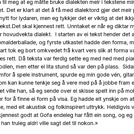
til meg at eg måtte bruke dialekten meir i tekstene mi
. Det er klart at det å få med dialektord gjer det meir
nytt for lydaren, men eg tykkjer det er viktig at det ikk
tekst.Det skal kjennest rett. Unntaket er når eg diktar n
r hovudvekta dialekt. I starten av ei tekst hender det 
omalderballade, og fyrste utkastet hadde den forma, m
rt tok eg bort omkvedet frå kvart vers slik at forma va
es rett. Då teksta var ferdig sette eg med ned med pia
odien, men etter ei lita stund så var den på plass. Sida
for å spele instrument, spurde eg min gode vén, gitar
om kan kunne tenkje seg å vere med på å jobbe fram ei
et ville han, så eg sende over ei skisse spelt inn på mo
r for å finne ei form på visa. Eg hadde eit ynskje om at
vise, med eit akustisk og folkinspirert uttrykk. Heldigvis
 kjennest godt at Gofa endeleg har fått ein song, og eg
 han truleg aldri ville sagt det til nokon.»