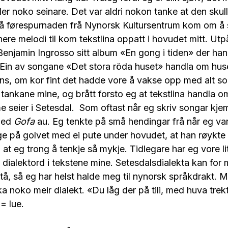
er noko seinare. Det var aldri nokon tanke at den skulle
Då førespurnaden frå Nynorsk Kultursentrum kom om å s
re melodi til kom tekstlina oppatt i hovudet mitt. Utp
enjamin Ingrosso sitt album «En gong i tiden» der han
 Ein av songane «Det stora röda huset» handla om huset
ans, om kor fint det hadde vore å vakse opp med alt s
 tankane mine, og brått forsto eg at tekstlina handla o
e seier i Setesdal. Som oftast når eg skriv songar kjem
 med
Gofa
au. Eg tenkte på små hendingar frå når eg var
igge på golvet med ei pute under hovudet, at han røykte
at eg trong å tenkje så mykje. Tidlegare har eg vore lit
dialektord i tekstene mine. Setesdalsdialekta kan fo
tå, så eg har helst halde meg til nynorsk språkdrakt. 
a noko meir dialekt. «Du låg der på tili, med huva trekt
= lue.