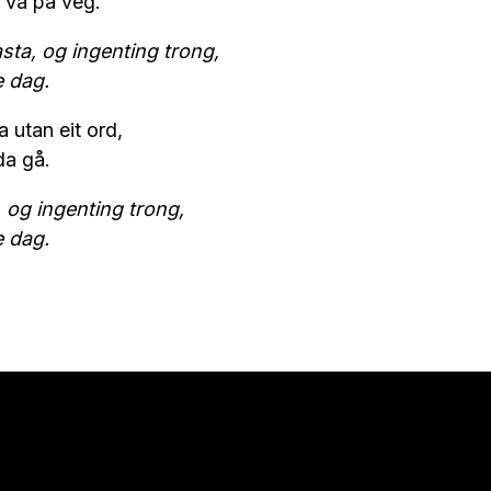
 va på veg.
sta, og ingenting trong,
e dag.
la utan eit ord,
da gå.
 og ingenting trong,
e dag.